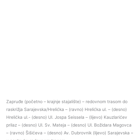
Zapruđe (početno – krajnje stajalište) – redovnom trasom do
raskrižja Sarajevska/Hrelićka – (ravno) Hrelićka ul. – (desno)
Hrelićka ul.- (desno) Ul. Jospa Seissela – (lijevo) Kauzlarićev
prilaz – (desno) Ul. Sv. Mateja – (desno) Ul. Božidara Magovca
– (ravno) Šišićeva – (desno) Av. Dubrovnik (lijevo) Sarajevska –