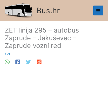
Skip
Bus.hr
to
content
ZET linija 295 – autobus
Zapruđe – Jakuševec –
Zapruđe vozni red
/
ZET