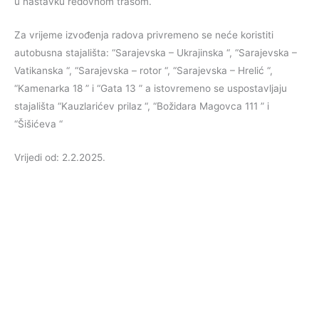
u nastavku redovnom trasom.
Za vrijeme izvođenja radova privremeno se neće koristiti
autobusna stajališta: “Sarajevska – Ukrajinska “, “Sarajevska –
Vatikanska “, “Sarajevska – rotor “, “Sarajevska – Hrelić “,
“Kamenarka 18 ” i “Gata 13 ” a istovremeno se uspostavljaju
stajališta “Kauzlarićev prilaz “, “Božidara Magovca 111 ” i
“Šišićeva “
Vrijedi od: 2.2.2025.