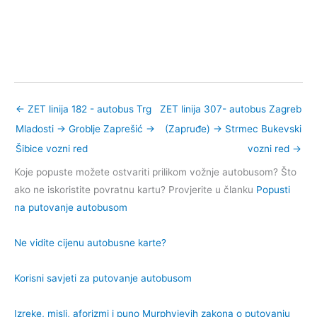
←
ZET linija 182 - autobus Trg
ZET linija 307- autobus Zagreb
Mladosti → Groblje Zaprešić →
(Zapruđe) → Strmec Bukevski
Šibice vozni red
vozni red
→
Koje popuste možete ostvariti prilikom vožnje autobusom? Što
ako ne iskoristite povratnu kartu? Provjerite u članku
Popusti
na putovanje autobusom
Ne vidite cijenu autobusne karte?
Korisni savjeti za putovanje autobusom
Izreke, misli, aforizmi i puno Murphyjevih zakona o putovanju