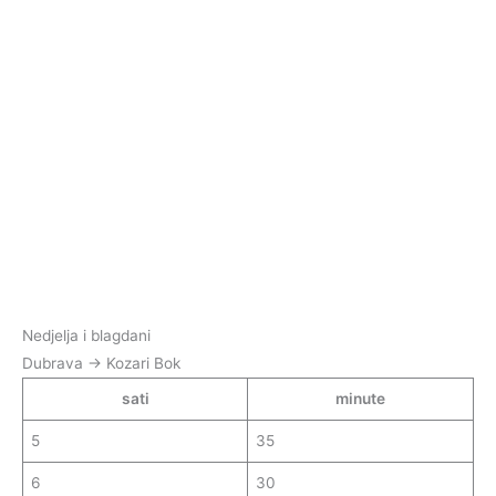
Nedjelja i blagdani
Dubrava → Kozari Bok
sati
minute
5
35
6
30