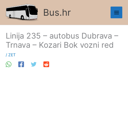
Skip
Bus.hr
to
content
Linija 235 – autobus Dubrava –
Trnava – Kozari Bok vozni red
/
ZET