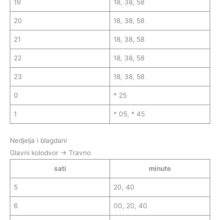
19
18, 38, 58
20
18, 38, 58
21
18, 38, 58
22
18, 38, 58
23
18, 38, 58
0
* 25
1
* 05, * 45
Nedjelja i blagdani
Glavni kolodvor → Travno
sati
minute
5
20, 40
6
00, 20, 40