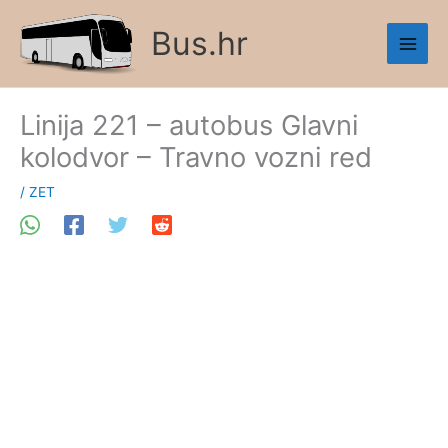
Skip
Bus.hr
to
content
Linija 221 – autobus Glavni
kolodvor – Travno vozni red
/
ZET