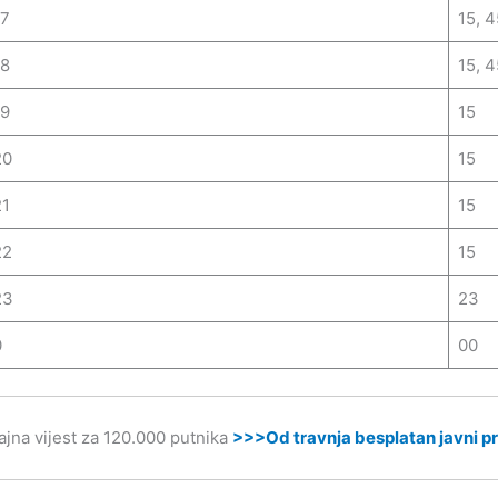
17
15, 4
18
15, 4
19
15
20
15
21
15
22
15
23
23
0
00
ajna vijest za 120.000 putnika
>>>Od travnja besplatan javni pr