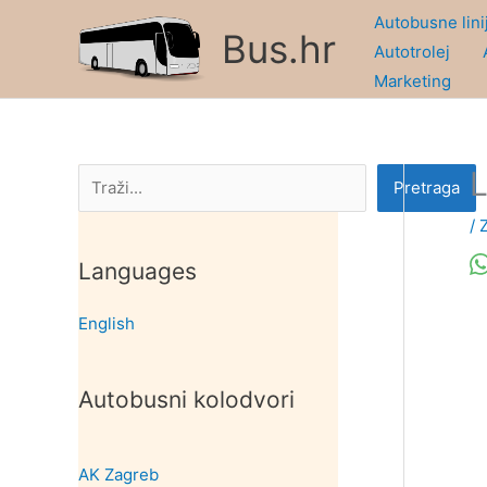
Skip
Autobusne lini
Bus.hr
to
Autotrolej
content
Marketing
L
Pretraga
Pretraga
/
Languages
English
Autobusni kolodvori
AK Zagreb