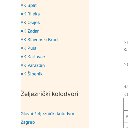
AK Split
AK Rijeka
AK Osijek
AK Zadar
AK Slavonski Brod
Na
AK Pula
Ka
AK Karlovac
N
AK Varaždin
AK Šibenik
Ra
Željeznički kolodvori
Ka
Glavni željeznički kolodvor
Zagreb