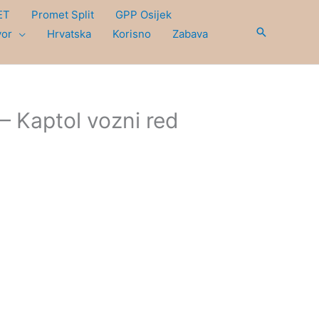
ET
Promet Split
GPP Osijek
Search
vor
Hrvatska
Korisno
Zabava
 – Kaptol vozni red