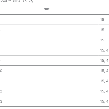
ptol → Britanski trg
sati
5
15
6
15
7
15
8
15, 4
9
15, 4
10
15, 4
1
15, 4
12
15, 4
13
15, 4