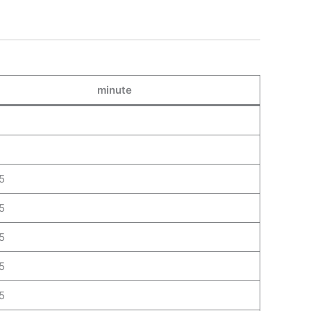
minute
5
5
5
5
5