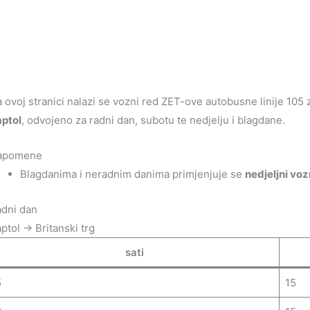
 ovoj stranici nalazi se vozni red ZET-ove autobusne linije 105
ptol
, odvojeno za radni dan, subotu te nedjelju i blagdane.
apomene
Blagdanima i neradnim danima primjenjuje se
nedjeljni voz
dni dan
ptol → Britanski trg
sati
5
15