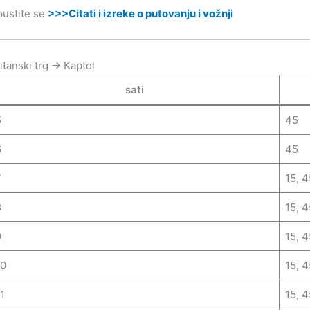
ustite se
>>>Citati i izreke o putovanju i vožnji
itanski trg → Kaptol
sati
5
45
6
45
7
15, 4
8
15, 4
9
15, 4
10
15, 4
1
15, 4