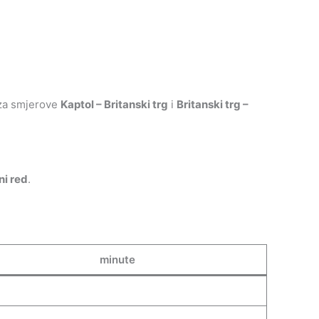
 za smjerove
Kaptol – Britanski trg
i
Britanski trg –
ni red
.
minute