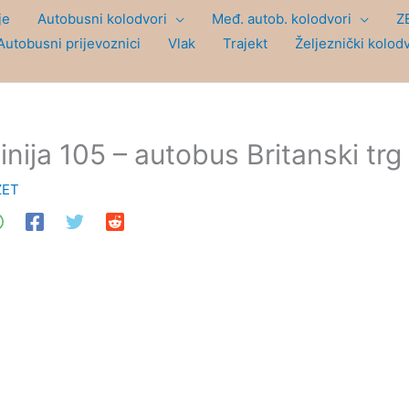
je
Autobusni kolodvori
Međ. autob. kolodvori
Z
Autobusni prijevoznici
Vlak
Trajekt
Željeznički kolod
inija 105 – autobus Britanski trg
ZET