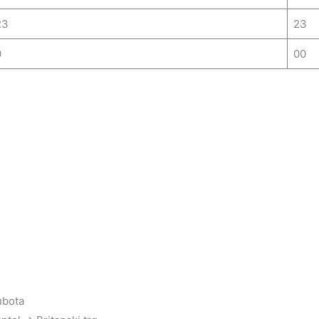
23
23
0
00
ubota