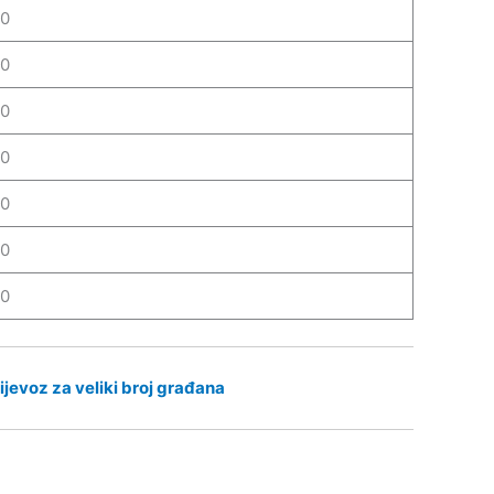
30
30
30
30
30
30
30
ijevoz za veliki broj građana