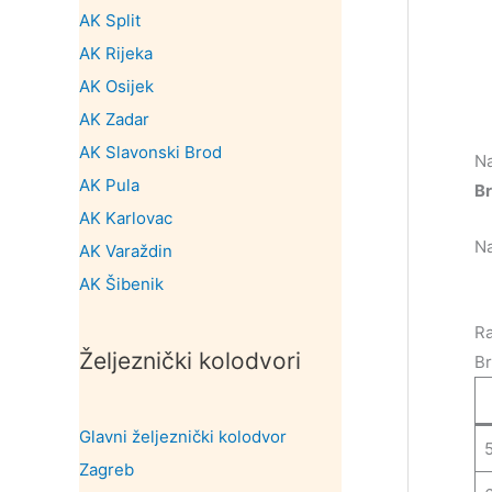
AK Split
AK Rijeka
AK Osijek
AK Zadar
AK Slavonski Brod
Na
AK Pula
Br
AK Karlovac
N
AK Varaždin
AK Šibenik
Ra
Željeznički kolodvori
Br
Glavni željeznički kolodvor
Zagreb