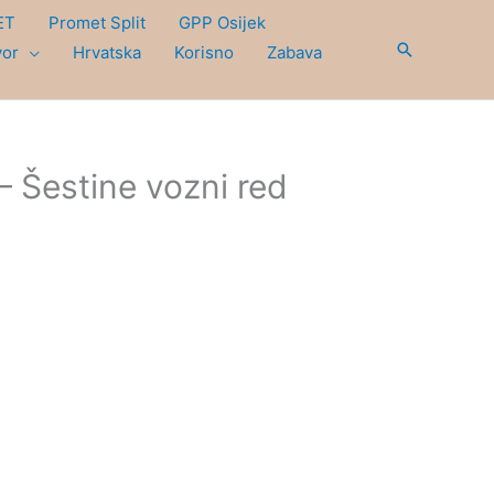
ET
Promet Split
GPP Osijek
Search
vor
Hrvatska
Korisno
Zabava
 – Šestine vozni red