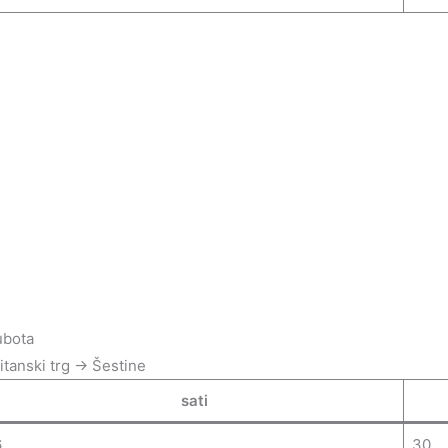
ubota
itanski trg → Šestine
sati
6
30