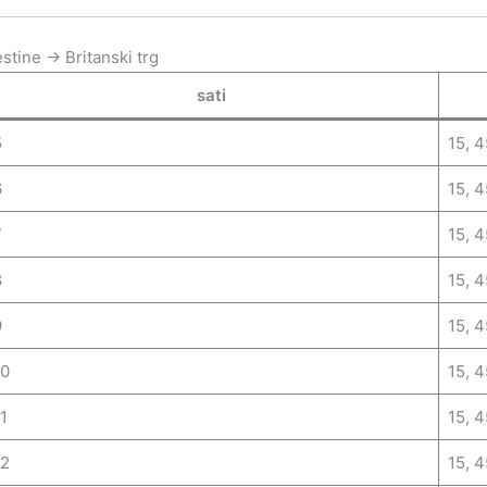
stine → Britanski trg
sati
5
15, 4
6
15, 4
7
15, 4
8
15, 4
9
15, 4
10
15, 4
1
15, 4
12
15, 4