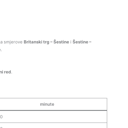
 za smjerove
Britanski trg – Šestine
i
Šestine –
e.
ni red
.
minute
30