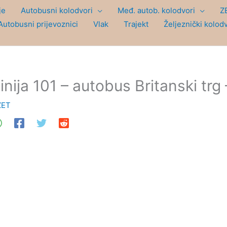
je
Autobusni kolodvori
Međ. autob. kolodvori
Z
Autobusni prijevoznici
Vlak
Trajekt
Željeznički kolod
inija 101 – autobus Britanski trg
ZET