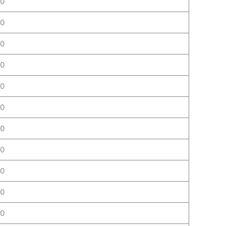
30
30
30
30
30
30
30
30
30
30
30