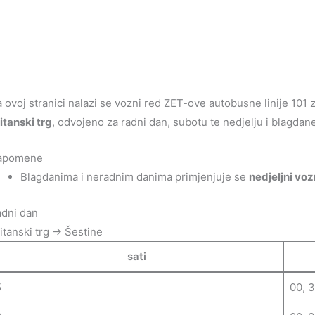
 ovoj stranici nalazi se vozni red ZET-ove autobusne linije 101
itanski trg
, odvojeno za radni dan, subotu te nedjelju i blagdan
apomene
Blagdanima i neradnim danima primjenjuje se
nedjeljni voz
dni dan
itanski trg → Šestine
sati
5
00, 