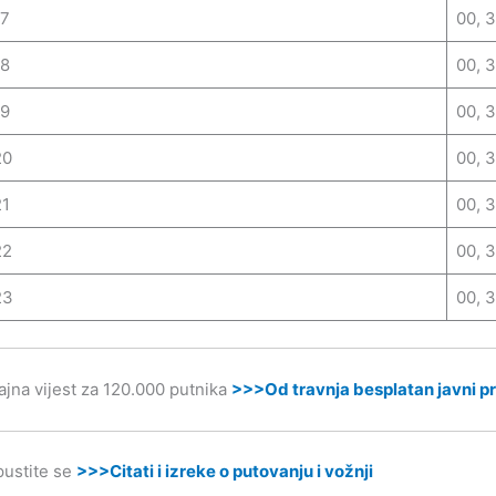
17
00, 
18
00, 
19
00, 
20
00, 
21
00, 
22
00, 
23
00, 
ajna vijest za 120.000 putnika
>>>Od travnja besplatan javni pr
ustite se
>>>Citati i izreke o putovanju i vožnji