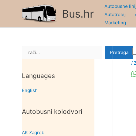
Skip
Autobusne lini
Bus.hr
to
Autotrolej
content
Marketing
L
Pretraga
Pretraga
/
Languages
English
Autobusni kolodvori
AK Zagreb