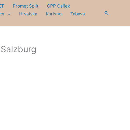
ET
Promet Split
GPP Osijek
Search
vor
Hrvatska
Korisno
Zabava
Salzburg