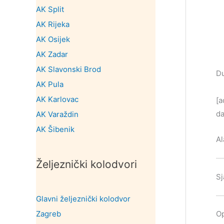
AK Split
AK Rijeka
AK Osijek
AK Zadar
AK Slavonski Brod
Du
AK Pula
AK Karlovac
[a
da
AK Varaždin
AK Šibenik
Al
Željeznički kolodvori
Sj
Glavni željeznički kolodvor
Zagreb
Op