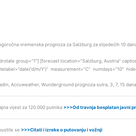
goročna vremenska prognoza za Salzburg za slijedećih 10 dan
drotate group=”1″] [forecast location=”Salzburg, Austria” ca
telabel=”date(‘d/m/Y’)” measurement=”C” numdays=”10″ hide
adin, Accuweather, Wunderground prognoza sutra, 3, 7, 15 dan
ajna vijest za 120.000 putnika
>>>Od travnja besplatan javni pr
ustite se
>>>Citati i izreke o putovanju i vožnji