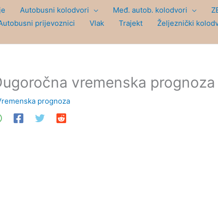
je
Autobusni kolodvori
Međ. autob. kolodvori
Z
Autobusni prijevoznici
Vlak
Trajekt
Željeznički kolod
ugoročna vremenska prognoza 
Vremenska prognoza