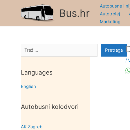
Skip
Autobusne lini
Bus.hr
to
Autotrolej
content
Marketing
D
Pretraga
Pretraga
/
Languages
English
Autobusni kolodvori
AK Zagreb