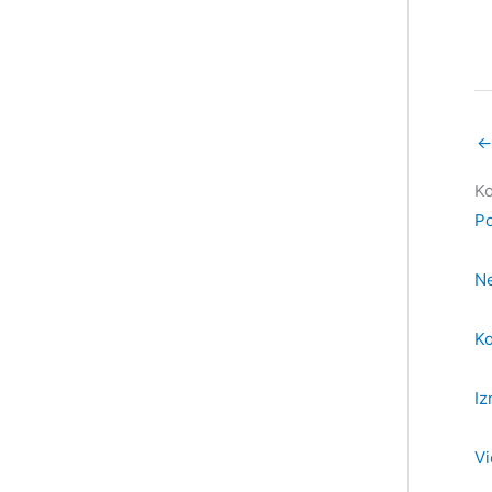
←
Ko
Po
Ne
Ko
Iz
Vi