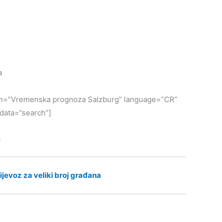
a
ption=”Vremenska prognoza Salzburg” language=”CR”
data=”search”]
a
ijevoz za veliki broj građana