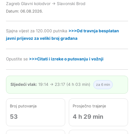
Zagreb Glavni kolodvor → Slavonski Brod
Datum: 06.08.2026.
Sjajna vijest za 120.000 putnika
>>>Od travnja besplatan
javni prijevoz za veliki broj građana
Opustite se
>>>Citati i izreke o putovanju i vožnji
Sljedeći vlak:
19:14 → 23:17 (4 h 03 min)
za 6 min
Broj putovanja
Prosječno trajanje
53
4 h 29 min