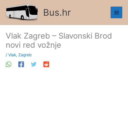
Skip
Bus.hr
to
content
Vlak Zagreb – Slavonski Brod
novi red vožnje
/
Vlak
,
Zagreb