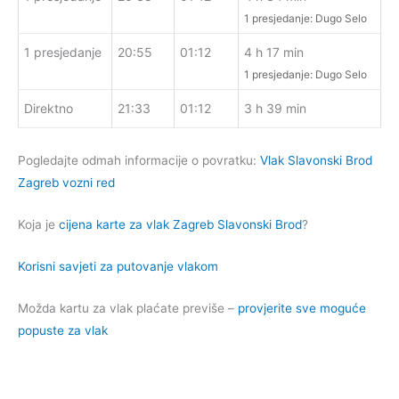
1 presjedanje: Dugo Selo
1 presjedanje
20:55
01:12
4 h 17 min
1 presjedanje: Dugo Selo
Direktno
21:33
01:12
3 h 39 min
Pogledajte odmah informacije o povratku:
Vlak Slavonski Brod
Zagreb vozni red
Koja je
cijena karte za vlak Zagreb Slavonski Brod
?
Korisni savjeti za putovanje vlakom
Možda kartu za vlak plaćate previše –
provjerite sve moguće
popuste za vlak