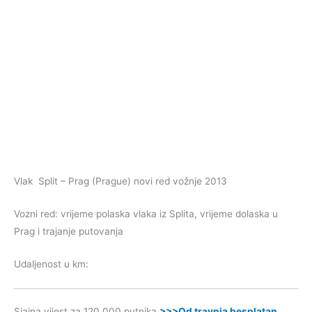
Vlak Split – Prag (Prague) novi red vožnje 2013
Vozni red: vrijeme polaska vlaka iz Splita, vrijeme dolaska u
Prag i trajanje putovanja
Udaljenost u km:
Sjajna vijest za 120.000 putnika
>>>Od travnja besplatan