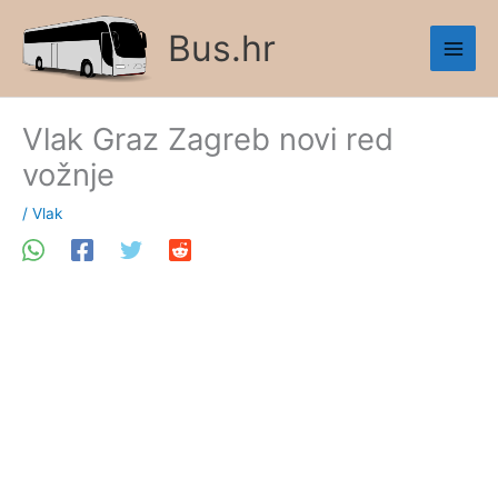
Skip
Bus.hr
to
content
Vlak Graz Zagreb novi red
vožnje
/
Vlak