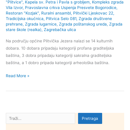
"Plitvice"
,
Kapela sv. Petra i Pavla s grobljem
,
Kompleks zgrada
Vila Izvor
,
Pravoslavna crkva Uspenja Presvete Bogorodice
,
Restoran "Kozjak"
,
Ruralni ansambl, Plitvički Ljeskovac 22
,
Tradicijska okućnica, Plitvica Selo 081
,
Zgrada društvene
prehrane
,
Zgrada lugarnice
,
Zgrada poštanskog ureda
,
Zgrada
stare škole (realka), Zagrebačka ulica
Na području općine Plitvička Jezera nalazi se 14 kulturnih
dobara. 10 dobara pripadaju kategoriji profana graditeljska
baština, 3 dobra pripadaju kategoriji sakralna graditeljska
baština, a 1 dobro pripada kategoriji arheološka baština.
Kulturna
Read More »
dobra
općine
Plitvička
Jezera
Pretraga
Pretraga