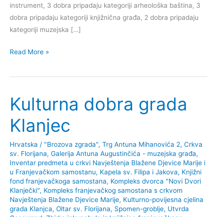
instrument, 3 dobra pripadaju kategoriji arheološka baština, 3
dobra pripadaju kategoriji knjižnična građa, 2 dobra pripadaju
kategoriji muzejska […]
Kulturno-
Read More »
povijesne
znamenitosti
Krapine
Kulturna dobra grada
Klanjec
Hrvatska
/
"Brozova zgrada", Trg Antuna Mihanovića 2
,
Crkva
sv. Florijana
,
Galerija Antuna Augustinčića - muzejska građa
,
Inventar predmeta u crkvi Navještenja Blažene Djevice Marije i
u Franjevačkom samostanu
,
Kapela sv. Filipa i Jakova
,
Knjižni
fond franjevačkoga samostana
,
Kompleks dvorca "Novi Dvori
Klanječki"
,
Kompleks franjevačkog samostana s crkvom
Navještenja Blažene Djevice Marije
,
Kulturno-povijesna cjelina
grada Klanjca
,
Oltar sv. Florijana
,
Spomen-groblje
,
Utvrda