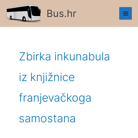
Skip
Bus.hr
to
content
Zbirka inkunabula
iz knjižnice
franjevačkoga
samostana