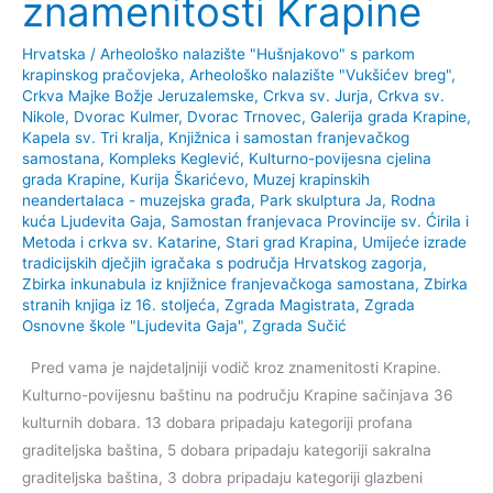
znamenitosti Krapine
Hrvatska
/
Arheološko nalazište "Hušnjakovo" s parkom
krapinskog pračovjeka
,
Arheološko nalazište "Vukšićev breg"
,
Crkva Majke Božje Jeruzalemske
,
Crkva sv. Jurja
,
Crkva sv.
Nikole
,
Dvorac Kulmer
,
Dvorac Trnovec
,
Galerija grada Krapine
,
Kapela sv. Tri kralja
,
Knjižnica i samostan franjevačkog
samostana
,
Kompleks Keglević
,
Kulturno-povijesna cjelina
grada Krapine
,
Kurija Škarićevo
,
Muzej krapinskih
neandertalaca - muzejska građa
,
Park skulptura Ja
,
Rodna
kuća Ljudevita Gaja
,
Samostan franjevaca Provincije sv. Ćirila i
Metoda i crkva sv. Katarine
,
Stari grad Krapina
,
Umijeće izrade
tradicijskih dječjih igračaka s područja Hrvatskog zagorja
,
Zbirka inkunabula iz knjižnice franjevačkoga samostana
,
Zbirka
stranih knjiga iz 16. stoljeća
,
Zgrada Magistrata
,
Zgrada
Osnovne škole "Ljudevita Gaja"
,
Zgrada Sučić
Pred vama je najdetaljniji vodič kroz znamenitosti Krapine.
Kulturno-povijesnu baštinu na području Krapine sačinjava 36
kulturnih dobara. 13 dobara pripadaju kategoriji profana
graditeljska baština, 5 dobara pripadaju kategoriji sakralna
graditeljska baština, 3 dobra pripadaju kategoriji glazbeni