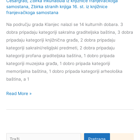
Cesargrad
,
Zbirka inkunabula iz knjižnice franjevačkoga
samostana
,
Zbirka stranih knjiga 16. st. iz knjižnice
franjevačkoga samostana
Na području grada Klanjec nalazi se 14 kulturnih dobara. 3
dobra pripadaju kategoriji sakralna graditeljska baština, 3 dobra
pripadaju kategoriji knjižnična građa, 2 dobra pripadaju
kategoriji sakralni/religijski predmeti, 2 dobra pripadaju
kategoriji profana graditeljska baština, 1 dobro pripada
kategoriji muzejska građa, 1 dobro pripada kategoriji
memorijalna baština, 1 dobro pripada kategoriji arheološka
baština, a 1
Kulturna
Read More »
dobra
grada
Klanjec
Pretraga
Pretraga