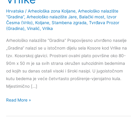
Hrvatska
/
Arheološka zona Koljane
,
Arheološko nalazište
“Gradina”
,
Arheološko nalazište Jare
,
Balački most
,
Izvor
Česma (Vrilo)
,
Koljane
,
Stambena zgrada
,
Tvrđava Prozor
(Gradina)
,
Vinalić
,
Vrlika
Arheološko nalazište “Gradina” Prapovijesno utvrđeno naselje
„Gradina“ nalazi se u istočnom dijelu sela Kosore kod Vrlike na
tzv. Kosorskoj glavici. Prostrani ovalni plato površine oko 80-
90m x 50 m je sa svih strana okružen suhozidnim bedemima
od kojih su danas ostali visoki i široki nasipi. U jugoistočnom
kutu bedema je veće četvrtasto proširenje-vjerojatno kula.
Mjestimično […]
Kulturna
Read More »
dobra
grada
Vrlike