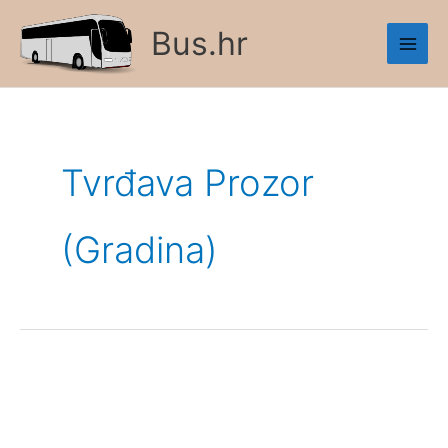
Skip
Bus.hr
to
content
Tvrđava Prozor
(Gradina)