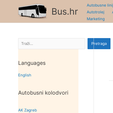
Skip
Autobusne lini
Bus.hr
to
Autotrolej
content
Marketing
Pretraga
Pretraga
Languages
English
Autobusni kolodvori
AK Zagreb