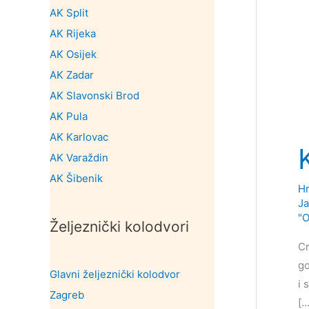
AK Split
AK Rijeka
AK Osijek
AK Zadar
AK Slavonski Brod
AK Pula
AK Karlovac
AK Varaždin
AK Šibenik
Hr
Ja
"O
Željeznički kolodvori
Cr
go
Glavni željeznički kolodvor
i 
Zagreb
[…