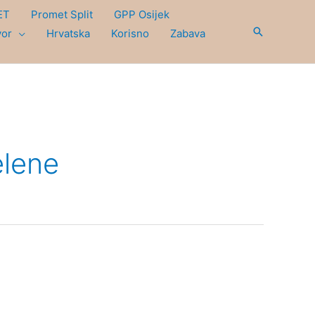
ET
Promet Split
GPP Osijek
Search
vor
Hrvatska
Korisno
Zabava
elene