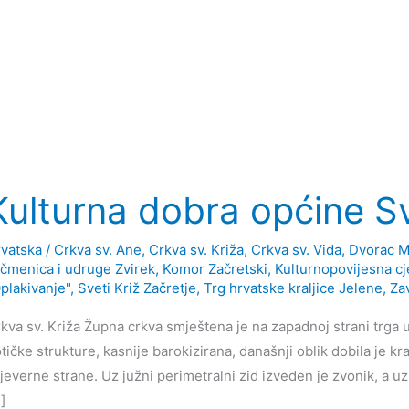
Kulturna dobra općine Sv
vatska
/
Crkva sv. Ane
,
Crkva sv. Križa
,
Crkva sv. Vida
,
Dvorac M
čmenica i udruge Zvirek
,
Komor Začretski
,
Kulturnopovijesna cj
plakivanje"
,
Sveti Križ Začretje
,
Trg hrvatske kraljice Jelene
,
Za
kva sv. Križa Župna crkva smještena je na zapadnoj strani trga
tičke strukture, kasnije barokizirana, današnji oblik dobila je kr
sjeverne strane. Uz južni perimetralni zid izveden je zvonik, a u
]