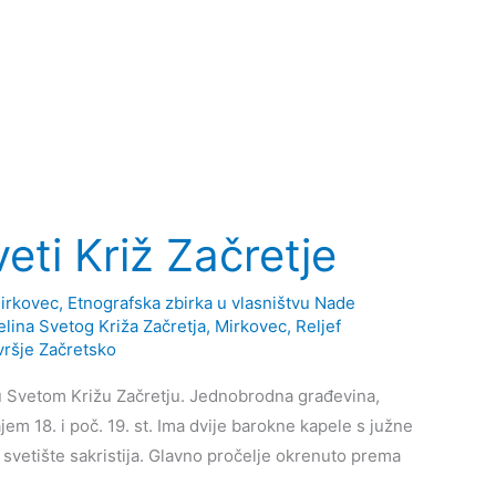
eti Križ Začretje
irkovec
,
Etnografska zbirka u vlasništvu Nade
elina Svetog Križa Začretja
,
Mirkovec
,
Reljef
vršje Začretsko
 u Svetom Križu Začretju. Jednobrodna građevina,
ajem 18. i poč. 19. st. Ima dvije barokne kapele s južne
z svetište sakristija. Glavno pročelje okrenuto prema