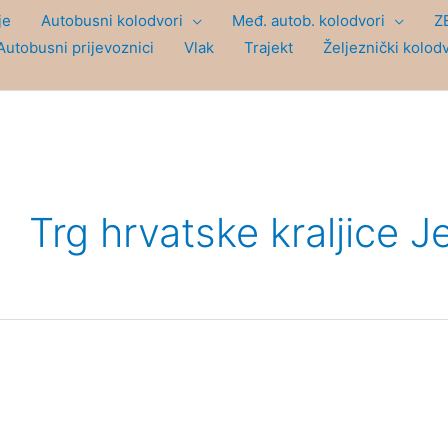
je
Autobusni kolodvori
Međ. autob. kolodvori
Z
Autobusni prijevoznici
Vlak
Trajekt
Željeznički kolod
Trg hrvatske kraljice J