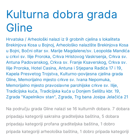
kulturna
Kulturna dobra grada
baština
grada
Gline
Popovače
Hrvatska
/
Arheološki nalazi iz 9 grobnih cjelina s lokaliteta
Brekinjova Kosa u Bojnoj
,
Arheološko nalazište Brekinjova Kosa
u Bojni
,
Bočni oltar sv. Marije Magdalene/sv. Leopolda Mandića
u crkvi sv. Ilije Proroka
,
Crkva Hristovog Vaskrsenja
,
Crkva sv.
Antuna Padovanskog
,
Crkva sv. Franje Ksaverskog
,
Crkva sv.
Ilije Proroka
,
Hotel Casina, Antuna i Stjepana Radića 17 i 19
,
Kapela Presvetog Trojstva
,
Kulturno-povijesna cjelina grada
Gline
,
Memorijalno mjesto crkve sv. Ivana Nepomuka
,
Memorijalno mjesto pravoslavne parohijske crkve sv. Ilije
,
Tradicijska kuća
,
Tradicijska kuća u Donjem Selištu kbr. 19
,
Zgrada "Kapelnikov stan"
,
Zgrada, Trg bana Josipa Jelačića 21
Na području grada Gline nalazi se 16 kulturnih dobara. 7 dobara
pripadaju kategoriji sakralna graditeljska baština, 5 dobara
pripadaju kategoriji profana graditeljska baština, 1 dobro
pripada kategoriji arheološka baština, 1 dobro pripada kategoriji