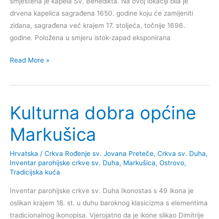
smještena je kapela Sv. Benedikta. Na ovoj lokaciji bila je
drvena kapelica sagrađena 1650. godine koju će zamijeniti
zidana, sagrađena već krajem 17. stoljeća, točnije 1696.
godine. Položena u smjeru istok-zapad eksponirana
Kulturna
Read More »
dobra
općine
Stupnik
Kulturna dobra općine
Markušica
Hrvatska
/
Crkva Rođenje sv. Jovana Preteče
,
Crkva sv. Duha
,
Inventar parohijske crkve sv. Duha
,
Markušica
,
Ostrovo
,
Tradicijska kuća
Inventar parohijske crkve sv. Duha Ikonostas s 49 ikona je
oslikan krajem 18. st. u duhu baroknog klasicizma s elementima
tradicionalnog ikonopisa. Vjerojatno da je ikone slikao Dimitrije