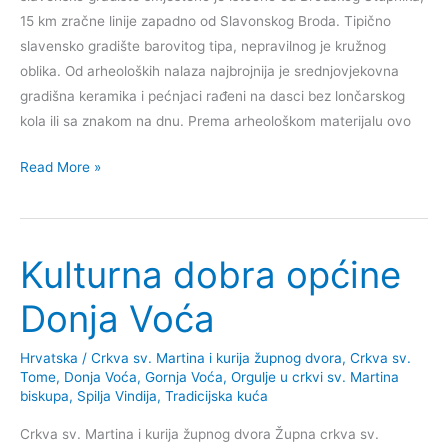
15 km zračne linije zapadno od Slavonskog Broda. Tipično
slavensko gradište barovitog tipa, nepravilnog je kružnog
oblika. Od arheoloških nalaza najbrojnija je srednjovjekovna
gradišna keramika i pećnjaci rađeni na dasci bez lončarskog
kola ili sa znakom na dnu. Prema arheološkom materijalu ovo
Kulturna
Read More »
dobra
općine
Brodski
Kulturna dobra općine
Stupnik
Donja Voća
Hrvatska
/
Crkva sv. Martina i kurija župnog dvora
,
Crkva sv.
Tome
,
Donja Voća
,
Gornja Voća
,
Orgulje u crkvi sv. Martina
biskupa
,
Spilja Vindija
,
Tradicijska kuća
Crkva sv. Martina i kurija župnog dvora Župna crkva sv.