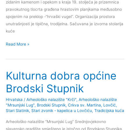
zidanim kamenom i opekom s kraja 19. stoljeća je prizemnica
pravokutnog tlocrta građena hrastovim planjkama međusobno
spojenim na preklop -“hrvaški vugel“. Organizacija prostora
unutrašnjosti je tipična, trodijelna. Sačuvana je izvorna stolarija
kuće
Kulturna
Read More »
dobra
općine
Bedenica
Kulturna dobra općine
Brodski Stupnik
Hrvatska
/
Arheološko nalazište "Krči"
,
Arheološko nalazište
"Mrsunjski Lug"
,
Brodski Stupnik
,
Crkva sv. Martina
,
Lovčić
,
Stari Slatinik
,
Stari zvonik - kapelica u Lovčiću
,
Tradicijska kuća
Arheološko nalazište “Mrsunjski Lug” Srednjovjekovno
slavensko gradište smješteno je istočno od Brodskog Stupnika,