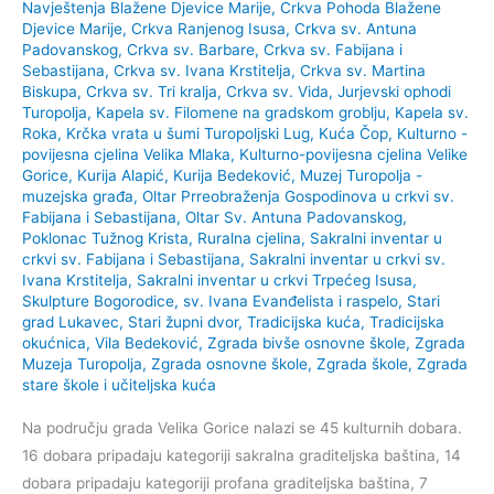
Navještenja Blažene Djevice Marije
,
Crkva Pohoda Blažene
Djevice Marije
,
Crkva Ranjenog Isusa
,
Crkva sv. Antuna
Padovanskog
,
Crkva sv. Barbare
,
Crkva sv. Fabijana i
Sebastijana
,
Crkva sv. Ivana Krstitelja
,
Crkva sv. Martina
Biskupa
,
Crkva sv. Tri kralja
,
Crkva sv. Vida
,
Jurjevski ophodi
Turopolja
,
Kapela sv. Filomene na gradskom groblju
,
Kapela sv.
Roka
,
Krčka vrata u šumi Turopoljski Lug
,
Kuća Čop
,
Kulturno -
povijesna cjelina Velika Mlaka
,
Kulturno-povijesna cjelina Velike
Gorice
,
Kurija Alapić
,
Kurija Bedeković
,
Muzej Turopolja -
muzejska građa
,
Oltar Prreobraženja Gospodinova u crkvi sv.
Fabijana i Sebastijana
,
Oltar Sv. Antuna Padovanskog
,
Poklonac Tužnog Krista
,
Ruralna cjelina
,
Sakralni inventar u
crkvi sv. Fabijana i Sebastijana
,
Sakralni inventar u crkvi sv.
Ivana Krstitelja
,
Sakralni inventar u crkvi Trpećeg Isusa
,
Skulpture Bogorodice, sv. Ivana Evanđelista i raspelo
,
Stari
grad Lukavec
,
Stari župni dvor
,
Tradicijska kuća
,
Tradicijska
okućnica
,
Vila Bedeković
,
Zgrada bivše osnovne škole
,
Zgrada
Muzeja Turopolja
,
Zgrada osnovne škole
,
Zgrada škole
,
Zgrada
stare škole i učiteljska kuća
Na području grada Velika Gorice nalazi se 45 kulturnih dobara.
16 dobara pripadaju kategoriji sakralna graditeljska baština, 14
dobara pripadaju kategoriji profana graditeljska baština, 7