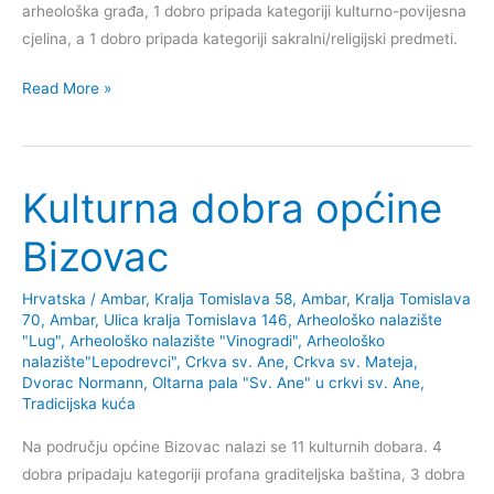
arheološka građa, 1 dobro pripada kategoriji kulturno-povijesna
cjelina, a 1 dobro pripada kategoriji sakralni/religijski predmeti.
Kulturna
Read More »
dobra
grada
Gline
Kulturna dobra općine
Bizovac
Hrvatska
/
Ambar, Kralja Tomislava 58
,
Ambar, Kralja Tomislava
70
,
Ambar, Ulica kralja Tomislava 146
,
Arheološko nalazište
"Lug"
,
Arheološko nalazište "Vinogradi"
,
Arheološko
nalazište"Lepodrevci"
,
Crkva sv. Ane
,
Crkva sv. Mateja
,
Dvorac Normann
,
Oltarna pala "Sv. Ane" u crkvi sv. Ane
,
Tradicijska kuća
Na području općine Bizovac nalazi se 11 kulturnih dobara. 4
dobra pripadaju kategoriji profana graditeljska baština, 3 dobra