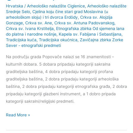
Hrvatska
/
Arheološko nalazište Ciglenice
,
Arheološko nalazište
Srednje Selo
,
Cjelina koju čine stari grad Moslavina (u
arheološkom sloju) i tri dvorca Erdödy
,
Crkva sv. Alojzija
Gonzage
,
Crkva sv. Ane
,
Crkva sv. Antuna Padovanskog
,
Crkva sv. Ivana Krstitelja
,
Etnografska zbirka Od sjemena lana
do platna i narodne nošnje
,
Kapela sv. Fabijana i Sebastijana
,
Tradicijska kuća
,
Tradicijska okućnica
,
Zavičajna zbirka Zorke
Sever - etnografski predmeti
Na području grada Popovače nalazi se 16 znamenitosti –
kulturnih dobara. 5 dobara pripadaju kategoriji sakralna
graditeljska baština, 4 dobra pripadaju kategoriji profana
graditeljska baština, 2 dobra pripadaju kategoriji arheološka
baština, 2 dobra pripadaju kategoriji etnografska građa, 2 dobra
pripadaju kategoriji glazbeni instrument, a 1 dobro pripada
kategoriji sakralni/religijski predmeti.
Znamenitosti
Read More »
Popovače
–