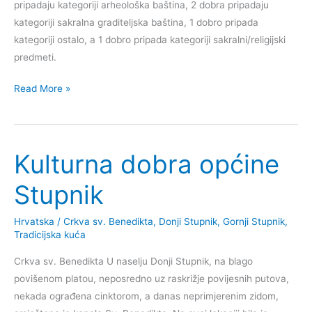
pripadaju kategoriji arheološka baština, 2 dobra pripadaju
kategoriji sakralna graditeljska baština, 1 dobro pripada
kategoriji ostalo, a 1 dobro pripada kategoriji sakralni/religijski
predmeti.
Kulturna
Read More »
dobra
općine
Bizovac
Kulturna dobra općine
Stupnik
Hrvatska
/
Crkva sv. Benedikta
,
Donji Stupnik
,
Gornji Stupnik
,
Tradicijska kuća
Crkva sv. Benedikta U naselju Donji Stupnik, na blago
povišenom platou, neposredno uz raskrižje povijesnih putova,
nekada ograđena cinktorom, a danas neprimjerenim zidom,