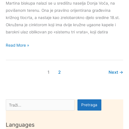
Martina biskupa nalazi se u središtu naselja Donja Voća, na
povišenom terenu. Ona je pravilno orijentirana građevina
križnog tlocrta, a nastaje kao zrelobarokno djelo sredine 18.st.
Okružena je cinktorom koji ima dvije kružne ugaone kapele i
barokni ulaz oblikovan po «sistemu tri vrata», koji datira
Kulturna
Read More »
dobra
općine
Donja
1
2
Next
→
Voća
Pretraga
Pretraga
Languages