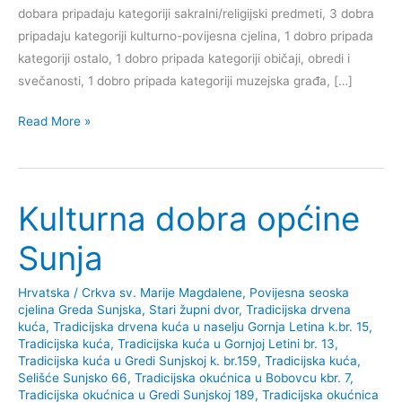
dobara pripadaju kategoriji sakralni/religijski predmeti, 3 dobra
pripadaju kategoriji kulturno-povijesna cjelina, 1 dobro pripada
kategoriji ostalo, 1 dobro pripada kategoriji običaji, obredi i
svečanosti, 1 dobro pripada kategoriji muzejska građa, […]
Kulturna
Read More »
baština
grada
Velike
Kulturna dobra općine
Gorice
Sunja
Hrvatska
/
Crkva sv. Marije Magdalene
,
Povijesna seoska
cjelina Greda Sunjska
,
Stari župni dvor
,
Tradicijska drvena
kuća
,
Tradicijska drvena kuća u naselju Gornja Letina k.br. 15
,
Tradicijska kuća
,
Tradicijska kuća u Gornjoj Letini br. 13
,
Tradicijska kuća u Gredi Sunjskoj k. br.159
,
Tradicijska kuća,
Selišće Sunjsko 66
,
Tradicijska okućnica u Bobovcu kbr. 7
,
Tradicijska okućnica u Gredi Sunjskoj 189
,
Tradicijska okućnica