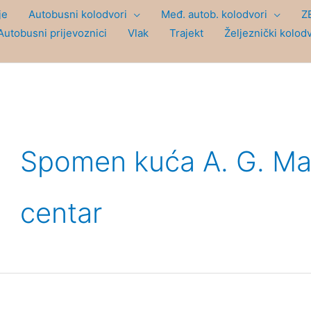
je
Autobusni kolodvori
Međ. autob. kolodvori
Z
Autobusni prijevoznici
Vlak
Trajekt
Željeznički kolod
Spomen kuća A. G. Mat
centar