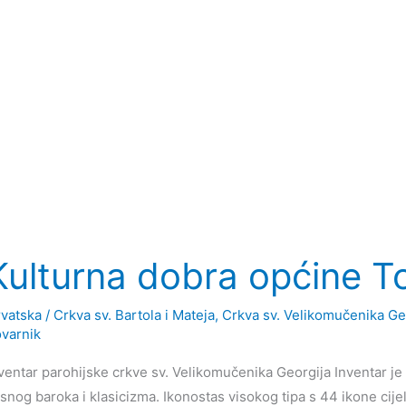
Kulturna dobra općine T
vatska
/
Crkva sv. Bartola i Mateja
,
Crkva sv. Velikomučenika Ge
varnik
ventar parohijske crkve sv. Velikomučenika Georgija Inventar je n
snog baroka i klasicizma. Ikonostas visokog tipa s 44 ikone cije