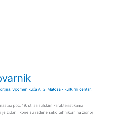
ovarnik
orgija
,
Spomen kuća A. G. Matoša - kulturni centar
,
astao poč. 19. st. sa stilskim karakteristikama
li je zidan. Ikone su rađene seko tehnikom na zidnoj