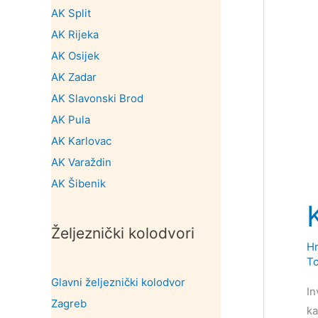
AK Split
AK Rijeka
AK Osijek
AK Zadar
AK Slavonski Brod
AK Pula
AK Karlovac
AK Varaždin
AK Šibenik
Željeznički kolodvori
Hr
To
Glavni željeznički kolodvor
In
Zagreb
ka