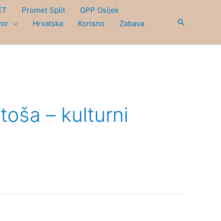
ET
Promet Split
GPP Osijek
Search
vor
Hrvatska
Korisno
Zabava
oša – kulturni