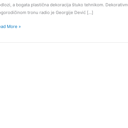
dlozi, a bogata plastična dekoracija štuko tehnikom. Dekorativn
gorodičinom tronu radio je Georgije Dević […]
lturna
ead More »
bra
ćine
varnik