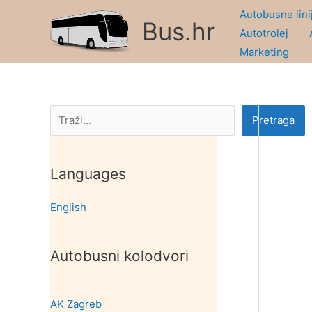
Skip
Autobusne lini
Bus.hr
to
Autotrolej
content
Marketing
Pretraga
Pretraga
Languages
English
Autobusni kolodvori
AK Zagreb