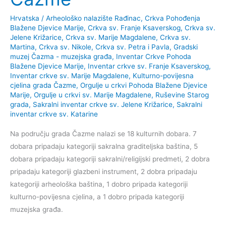
Hrvatska
/
Arheološko nalazište Rađinac
,
Crkva Pohođenja
Blažene Djevice Marije
,
Crkva sv. Franje Ksaverskog
,
Crkva sv.
Jelene Križarice
,
Crkva sv. Marije Magdalene
,
Crkva sv.
Martina
,
Crkva sv. Nikole
,
Crkva sv. Petra i Pavla
,
Gradski
muzej Čazma - muzejska građa
,
Inventar Crkve Pohoda
Blažene Djevice Marije
,
Inventar crkve sv. Franje Ksaverskog
,
Inventar crkve sv. Marije Magdalene
,
Kulturno-povijesna
cjelina grada Čazme
,
Orgulje u crkvi Pohoda Blažene Djevice
Marije
,
Orgulje u crkvi sv. Marije Magdalene
,
Ruševine Starog
grada
,
Sakralni inventar crkve sv. Jelene Križarice
,
Sakralni
inventar crkve sv. Katarine
Na području grada Čazme nalazi se 18 kulturnih dobara. 7
dobara pripadaju kategoriji sakralna graditeljska baština, 5
dobara pripadaju kategoriji sakralni/religijski predmeti, 2 dobra
pripadaju kategoriji glazbeni instrument, 2 dobra pripadaju
kategoriji arheološka baština, 1 dobro pripada kategoriji
kulturno-povijesna cjelina, a 1 dobro pripada kategoriji
muzejska građa.