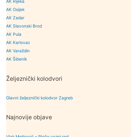
AK Rijeka
AK Osijek
AK Zadar
AK Slavonski Brod
AK Pula
AK Karlovac
AK Varaždin
AK Šibenik
Željeznički kolodvori
Glavni željeznički kolodvor Zagreb
Najnovije objave
Vlak Metković – Ploče vozni red