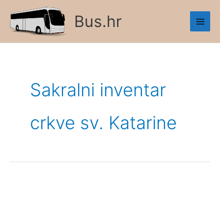
Skip
Bus.hr
to
content
Sakralni inventar
crkve sv. Katarine