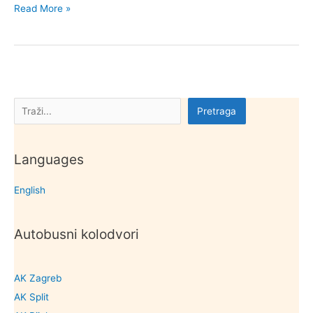
Kulturna
Read More »
dobra
grada
Čazme
Pretraga
Pretraga
Languages
English
Autobusni kolodvori
AK Zagreb
AK Split