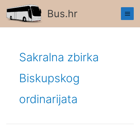
Skip
Bus.hr
to
content
Sakralna zbirka
Biskupskog
ordinarijata