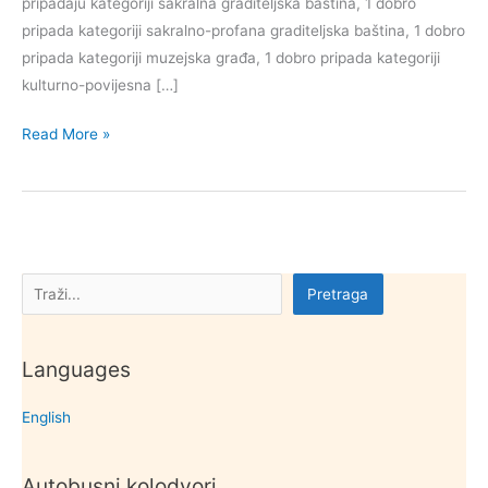
pripadaju kategoriji sakralna graditeljska baština, 1 dobro
pripada kategoriji sakralno-profana graditeljska baština, 1 dobro
pripada kategoriji muzejska građa, 1 dobro pripada kategoriji
kulturno-povijesna […]
Kulturna
Read More »
dobra
općine
Poreč
–
Parenzo
Pretraga
Pretraga
Languages
English
Autobusni kolodvori