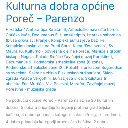
Kulturna dobra općine
Poreč – Parenzo
Hrvatska
/
Amfora tipa Kapitan II
,
Arheološko nalazište Loron
,
Gotička kuća, Decumanus 5
,
Humski triptih
,
Istarska sabornica
(bivša crkva sv. Franje)
,
Kompleks Eufrazijeve bazilike
,
Kompleks rimske vile na Punti Sorni
,
Kuća "Dva sveca", Sv.
Maura 16
,
Kulturno - povijesna cjelina Poreča
,
Misnica s grbom
biskupa Negrija
,
Palača Sinčić (Zavičajni muzej Poreštine),
Decumanus 9
,
Podmorska arheološka zona (6 zona)
,
Podmorske arheološke zone (2)
,
Poliptih s prikazom Bogorodice
sa svecima
,
Sakralna zbirka Biskupskog ordinarijata
,
Sklop
zgrada Palače Vergottini, Eufrazijeva ulica
,
Skulptura tri
obeliska Ede Murtića
,
Vila Polesini, Marafor
,
Zavičajni muzej
Poreštine - muzejska građa
Na području općine Poreč – Parenzo nalazi se 20 kulturnih
dobara. 5 dobara pripadaju kategoriji profana graditeljska
baština, 4 dobra pripadaju kategoriji sakralni/religijski predmeti,
4 dobra pripadaju kategoriji arheološka baština, 2 dobra