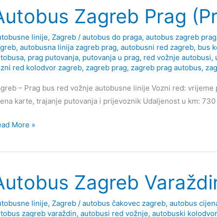
Autobus Zagreb Prag (P
tobusne linije
,
Zagreb
/
autobus do praga
,
autobus zagreb prag
agreb
,
autobusna linija zagreb prag
,
autobusni red zagreb
,
bus k
utobusa
,
prag putovanja
,
putovanja u prag
,
red vožnje autobusi
,
zni red kolodvor zagreb
,
zagreb prag
,
zagreb prag autobus
,
zag
greb – Prag bus red vožnje autobusne linije Vozni red: vrijeme 
jena karte, trajanje putovanja i prijevoznik Udaljenost u km: 730
tobus
ead More »
greb
ag
raha)
Autobus Zagreb Varaždi
tobusne linije
,
Zagreb
/
autobus čakovec zagreb
,
autobus cijen
tobus zagreb varaždin
,
autobusi red vožnje
,
autobuski kolodvor