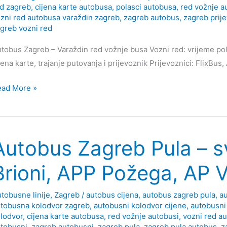
d zagreb
,
cijena karte autobusa
,
polasci autobusa
,
red vožnje a
zni red autobusa varaždin zagreb
,
zagreb autobus
,
zagreb prij
greb vozni red
tobus Zagreb – Varaždin red vožnje busa Vozni red: vrijeme pol
jena karte, trajanje putovanja i prijevoznik Prijevoznici: FlixBu
tobus
ead More »
greb
raždin
Autobus Zagreb Pula – sv
Brioni, APP Požega, AP 
tobusne linije
,
Zagreb
/
autobus cijena
,
autobus zagreb pula
,
au
tobusna kolodvor zagreb
,
autobusni kolodvor cijene
,
autobusni
lodvor
,
cijena karte autobusa
,
red vožnje autobusi
,
vozni red a
tobusni
,
zagreb autobusni
,
zagreb pula
,
zagreb pula autobus
,
z