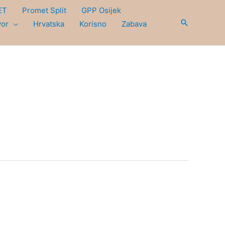
ET
Promet Split
GPP Osijek
Search
vor
Hrvatska
Korisno
Zabava