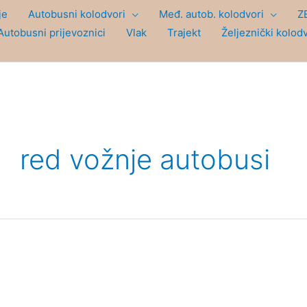
je
Autobusni kolodvori
Međ. autob. kolodvori
Z
Autobusni prijevoznici
Vlak
Trajekt
Željeznički kolod
red vožnje autobusi