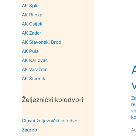
AK Split
AK Rijeka
AK Osijek
AK Zadar
AK Slavonski Brod
AK Pula
AK Karlovac
AK Varaždin
AK Šibenik
Za
Željeznički kolodvori
re
vo
ko
Glavni željeznički kolodvor
Zagreb
Au