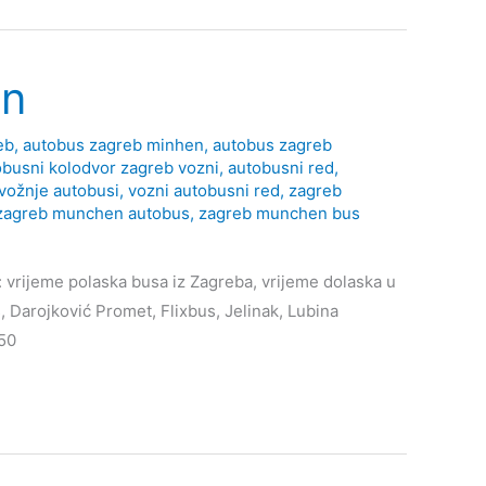
en
eb
,
autobus zagreb minhen
,
autobus zagreb
obusni kolodvor zagreb vozni
,
autobusni red
,
vožnje autobusi
,
vozni autobusni red
,
zagreb
zagreb munchen autobus
,
zagreb munchen bus
 vrijeme polaska busa iz Zagreba, vrijeme dolaska u
, Darojković Promet, Flixbus, Jelinak, Lubina
650