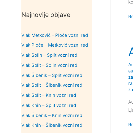
ko
Najnovije objave
Au
R
ko
Za
Vlak Metković – Ploče vozni red
–
Vlak Ploče – Metković vozni red
in
Vlak Solin – Split vozni red
i
vo
Au
Vlak Split – Solin vozni red
au
re
Vlak Šibenik – Split vozni red
za
ra
Vlak Split – Šibenik vozni red
za
Vlak Split – Knin vozni red
Au
Vlak Knin – Split vozni red
Lj
Vlak Šibenik – Knin vozni red
Au
R
Vlak Knin – Šibenik vozni red
Za