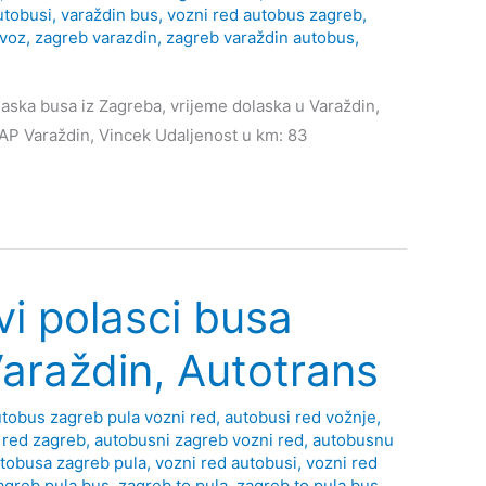
utobusi
,
varaždin bus
,
vozni red autobus zagreb
,
evoz
,
zagreb varazdin
,
zagreb varaždin autobus
,
aska busa iz Zagreba, vrijeme dolaska u Varaždin,
s, AP Varaždin, Vincek Udaljenost u km: 83
i polasci busa
Varaždin, Autotrans
tobus zagreb pula vozni red
,
autobusi red vožnje
,
 red zagreb
,
autobusni zagreb vozni red
,
autobusnu
utobusa zagreb pula
,
vozni red autobusi
,
vozni red
agreb pula bus
,
zagreb to pula
,
zagreb to pula bus