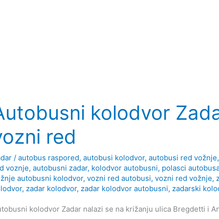
Autobusni kolodvor Zadar
vozni red
dar
/
autobus raspored
,
autobusi kolodvor
,
autobusi red vožnje
d voznje
,
autobusni zadar
,
kolodvor autobusni
,
polasci autobus
žnje autobusni kolodvor
,
vozni red autobusi
,
vozni red vožnje
,
lodvor
,
zadar kolodvor
,
zadar kolodvor autobusni
,
zadarski kolo
tobusni kolodvor Zadar nalazi se na križanju ulica Bregdetti i A