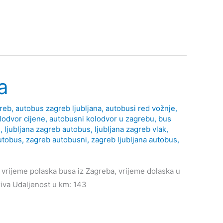
a
greb
,
autobus zagreb ljubljana
,
autobusi red vožnje
,
lodvor cijene
,
autobusni kolodvor u zagrebu
,
bus
d
,
ljubljana zagreb autobus
,
ljubljana zagreb vlak
,
utobus
,
zagreb autobusni
,
zagreb ljubljana autobus
,
 vrijeme polaska busa iz Zagreba, vrijeme dolaska u
rriva Udaljenost u km: 143