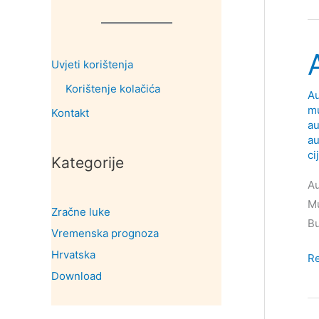
Lj
Uvjeti korištenja
Korištenje kolačića
Au
m
Kontakt
au
au
ci
Kategorije
Au
Mu
Zračne luke
Bu
Vremenska prognoza
Hrvatska
Au
R
Download
Za
M