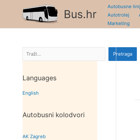
Skip
Autobusne lini
Bus.hr
to
Autotrolej
content
Marketing
Pretraga
Pretraga
Languages
English
Autobusni kolodvori
AK Zagreb