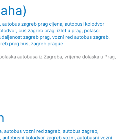
raha)
,
autobus zagreb prag cijena
,
autobusi kolodvor
olodvor
,
bus zagreb prag
,
izlet u prag
,
polasci
udaljenost zagreb prag
,
vozni red autobus zagreb
,
reb prag bus
,
zagreb prague
polaska autobusa iz Zagreba, vrijeme dolaska u Prag,
n
a
,
autobus vozni red zagreb
,
autobus zagreb
,
,
autobusni kolodvor zagreb vozni
,
autobusni vozni