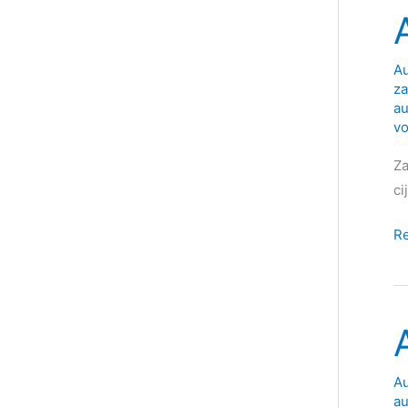
Au
z
a
vo
Za
ci
Au
R
Za
Pr
(P
Au
au