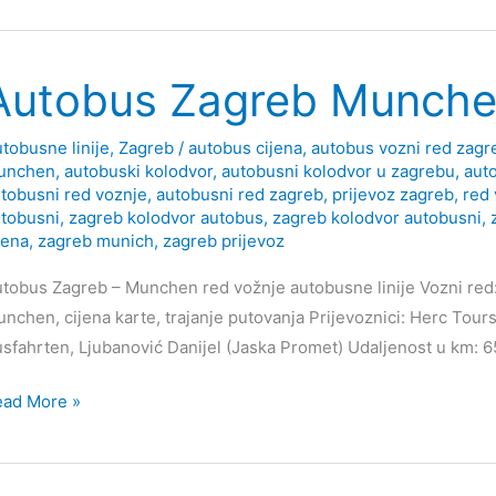
ubljana
Autobus Zagreb Munch
tobusne linije
,
Zagreb
/
autobus cijena
,
autobus vozni red zagr
unchen
,
autobuski kolodvor
,
autobusni kolodvor u zagrebu
,
aut
tobusni red voznje
,
autobusni red zagreb
,
prijevoz zagreb
,
red 
tobusni
,
zagreb kolodvor autobus
,
zagreb kolodvor autobusni
,
jena
,
zagreb munich
,
zagreb prijevoz
tobus Zagreb – Munchen red vožnje autobusne linije Vozni red:
nchen, cijena karte, trajanje putovanja Prijevoznici: Herc Tours
sfahrten, Ljubanović Danijel (Jaska Promet) Udaljenost u km: 
tobus
ead More »
greb
unchen