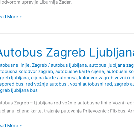
lodvorom upravlja Liburnija Zadar.
tobusni
ead More »
lodvor
dar
Autobus Zagreb Ljubljan
formacije
zni
tobusne linije
,
Zagreb
/
autobus ljubljana
,
autobus ljubljana za
tobusna kolodvor zagreb
,
autobusne karte cijene
,
autobusni ko
d
greb ljubljana
,
cijena karte autobusa
,
kolodvor zagreb vozni re
spored bus
,
red vožnje autobusi
,
vozni autobusni red
,
zagreb a
greb ljubljana bus
tobus Zagreb – Ljubljana red vožnje autobusne linije Vozni red:
ubljanu, cijena karte, trajanje putovanja Prijevoznici: Flixbus, A
tobus
ead More »
greb