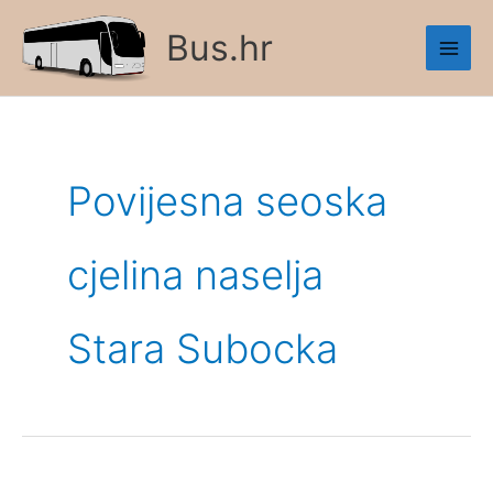
Skip
Bus.hr
to
content
Povijesna seoska
cjelina naselja
Stara Subocka