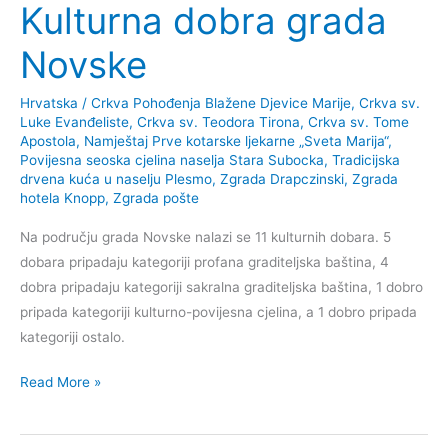
Kulturna dobra grada
Novske
Hrvatska
/
Crkva Pohođenja Blažene Djevice Marije
,
Crkva sv.
Luke Evanđeliste
,
Crkva sv. Teodora Tirona
,
Crkva sv. Tome
Apostola
,
Namještaj Prve kotarske ljekarne „Sveta Marija“
,
Povijesna seoska cjelina naselja Stara Subocka
,
Tradicijska
drvena kuća u naselju Plesmo
,
Zgrada Drapczinski
,
Zgrada
hotela Knopp
,
Zgrada pošte
Na području grada Novske nalazi se 11 kulturnih dobara. 5
dobara pripadaju kategoriji profana graditeljska baština, 4
dobra pripadaju kategoriji sakralna graditeljska baština, 1 dobro
pripada kategoriji kulturno-povijesna cjelina, a 1 dobro pripada
kategoriji ostalo.
Kulturna
Read More »
dobra
grada