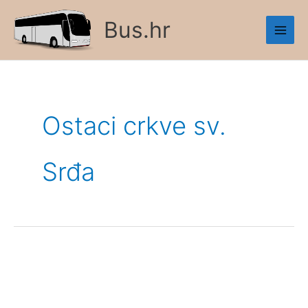
Skip
Bus.hr
to
content
Ostaci crkve sv.
Srđa