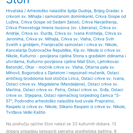
Hrvatska
/
Arheološko nalazište špilja Gudnja
,
Brijeg Gradac s
crkvom sv. Mihajla i samostanom dominikanki
,
Crkva Gospe od
Lužina
,
Crkva Gospe od Sedam žalosti
,
Crkva Navještenja
,
Crkva Presvetoga Imena Isusova (sv. Liberana)
,
Crkva sv.
Andrije
,
Crkva sv. Đurđa
,
Crkva sv. Ivana Krstitelja
,
Crkva sv.
Jeronima
,
Crkva sv. Mihajla
,
Crkva sv. Vlaha
,
Crkva Svih
Svetih s grobljem
,
Franjevački samostan i crkva sv. Nikole
,
Kancelarija Dubrovačke Republike
,
Kip sv. Nikole iz crkve sv.
Nikole
,
Kulturno - povijesna cjelina Stona s gradskim zidinama i
utvrdama
,
Kulturno-povijesna cjelina Mali Ston
,
Ljetnikovac
Betondić
,
Oltar - moćnik crkve sv. Vlaha
,
Oltarna pala sv.
Mihovil, Bogorodica s Djetetom i nepoznati mučenik
,
Ostaci
antičkog brodoloma kod otočića Lirica
,
Ostaci crkve sv. Ivana
,
Ostaci crkve sv. Magdalene (Mandaljene)
,
Ostaci crkve sv.
Martina
,
Ostaci crkve sv. Petra
,
Ostaci crkve sv. Srđa
,
Ostaci
crkve sv. Stjepana
,
Ostaci njemačkog torpednog čamca "S-
57"
,
Podvodno arheološko nalazište kod uvale Prapratno
,
Raspelo iz crkve sv. Nikole
,
Slikano Raspelo iz crkve sv. Nikole
,
Tvrđava Veliki Kaštio
Na području općine Ston nalazi se 33 kulturnih dobara. 13
dobara pripadaju kategoriji sakralna graditeljska baština, 8