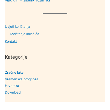
Vlak Knin – Šibenik vozni red
Uvjeti korištenja
Korištenje kolačića
Kontakt
Kategorije
Zračne luke
Vremenska prognoza
Hrvatska
Download