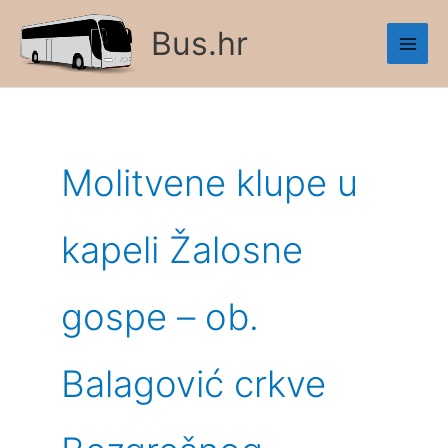
Skip
Bus.hr
to
content
Molitvene klupe u
kapeli Žalosne
gospe – ob.
Balagović crkve