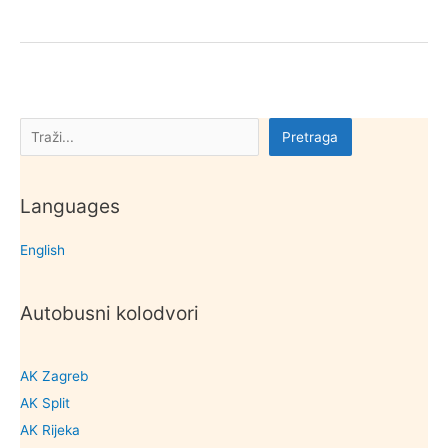
dobra
grada
Lepoglave
Pretraga
Pretraga
Languages
English
Autobusni kolodvori
AK Zagreb
AK Split
AK Rijeka