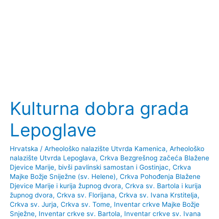
Kulturna dobra grada
Lepoglave
Hrvatska
/
Arheološko nalazište Utvrda Kamenica
,
Arheološko
nalazište Utvrda Lepoglava
,
Crkva Bezgrešnog začeća Blažene
Djevice Marije, bivši pavlinski samostan i Gostinjac
,
Crkva
Majke Božje Sniježne (sv. Helene)
,
Crkva Pohođenja Blažene
Djevice Marije i kurija župnog dvora
,
Crkva sv. Bartola i kurija
župnog dvora
,
Crkva sv. Florijana
,
Crkva sv. Ivana Krstitelja
,
Crkva sv. Jurja
,
Crkva sv. Tome
,
Inventar crkve Majke Božje
Snježne
,
Inventar crkve sv. Bartola
,
Inventar crkve sv. Ivana