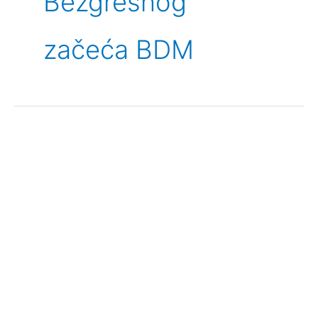
Bezgrešnog
začeća BDM