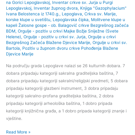
na Gorici Lepoglavskoj
,
Inventar crkve sv. Jurja u Purgi
Lepoglavskoj
,
Inventar župnog dvora
,
Knjiga "Gazophylacium"
Ivana Belostenca iz 1740.g.
,
Lepoglava, Crkva sv. Marije,
korske klupe u svetištu
,
Lepoglavska čipka
,
Molitvene klupe u
kapeli Žalosne gospe - ob. Balagović crkve Bezgrešnog začeća
BDM
,
Orgulje - pozitiv u crkvi Majke Božje Sniježne (Svete
Helene)
,
Orgulje - pozitiv u crkvi sv. Jurja
,
Orgulje u crkvi
Bezgrešnog Začeća Blažene Djevice Marije
,
Orgulje u crkvi sv.
Bartola
,
Pozitiv u župnom dvoru crkve Pohođenja Blažene
Djevice Marije
Na području grada Lepoglave nalazi se 26 kulturnih dobara. 7
dobara pripadaju kategoriji sakralna graditeljska baština, 7
dobara pripadaju kategoriji sakralni/religijski predmeti, 5 dobara
pripadaju kategoriji glazbeni instrument, 3 dobra pripadaju
kategoriji sakralno-profana graditeljska baština, 2 dobra
pripadaju kategoriji arheološka baština, 1 dobro pripada
kategoriji knjižnična građa, a 1 dobro pripada kategoriji znanje i
vještine.
Kulturna
Read More »