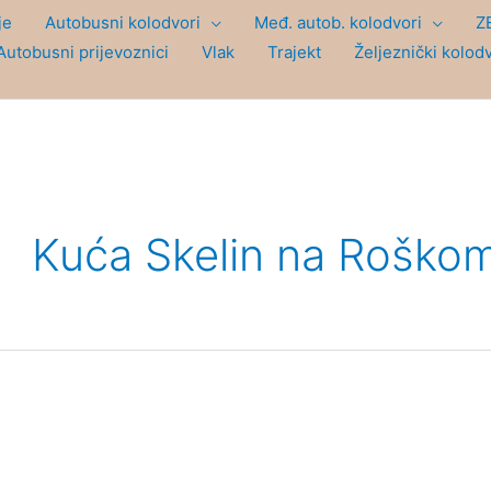
je
Autobusni kolodvori
Međ. autob. kolodvori
Z
Autobusni prijevoznici
Vlak
Trajekt
Željeznički kolod
Kuća Skelin na Roškom