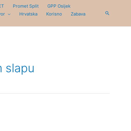
ET
Promet Split
GPP Osijek
Search
vor
Hrvatska
Korisno
Zabava
 slapu