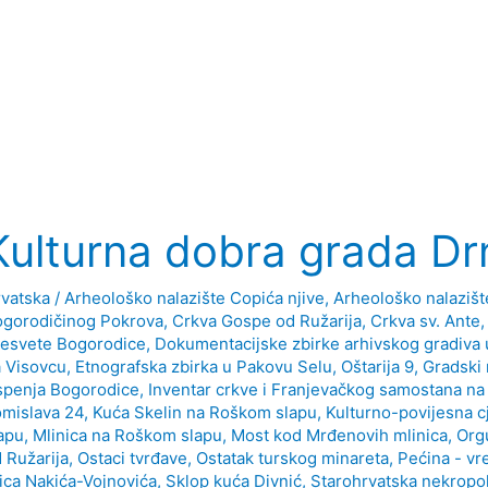
Kulturna dobra grada Dr
vatska
/
Arheološko nalazište Copića njive
,
Arheološko nalazišt
gorodičinog Pokrova
,
Crkva Gospe od Ružarija
,
Crkva sv. Ante
esvete Bogorodice
,
Dokumentacijske zbirke arhivskog gradiva 
 Visovcu
,
Etnografska zbirka u Pakovu Selu, Oštarija 9
,
Gradski 
penja Bogorodice
,
Inventar crkve i Franjevačkog samostana na
mislava 24
,
Kuća Skelin na Roškom slapu
,
Kulturno-povijesna cj
apu
,
Mlinica na Roškom slapu
,
Most kod Mrđenovih mlinica
,
Org
 Ružarija
,
Ostaci tvrđave
,
Ostatak turskog minareta
,
Pećina - vr
ica Nakića-Vojnovića
,
Sklop kuća Divnić
,
Starohrvatska nekropo