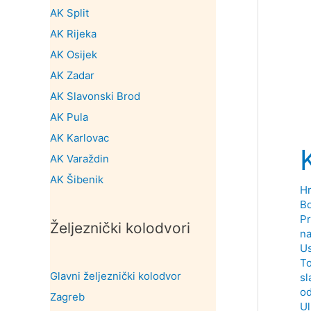
AK Split
AK Rijeka
AK Osijek
AK Zadar
AK Slavonski Brod
AK Pula
AK Karlovac
AK Varaždin
AK Šibenik
Hr
Bo
Pr
Željeznički kolodvori
na
Us
To
Glavni željeznički kolodvor
sl
od
Zagreb
Ul