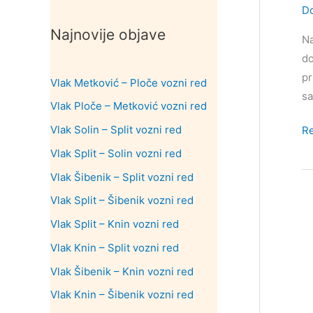
Do
Najnovije objave
Na
do
pr
Vlak Metković – Ploče vozni red
sa
Vlak Ploče – Metković vozni red
Vlak Solin – Split vozni red
Ku
R
do
Vlak Split – Solin vozni red
gr
Vlak Šibenik – Split vozni red
Dr
Vlak Split – Šibenik vozni red
Vlak Split – Knin vozni red
Vlak Knin – Split vozni red
Vlak Šibenik – Knin vozni red
Vlak Knin – Šibenik vozni red