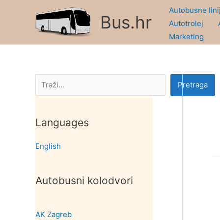
Skip
Autobusne lini
Bus.hr
to
Autotrolej
content
Marketing
Pretraga
Pretraga
Languages
English
Autobusni kolodvori
AK Zagreb