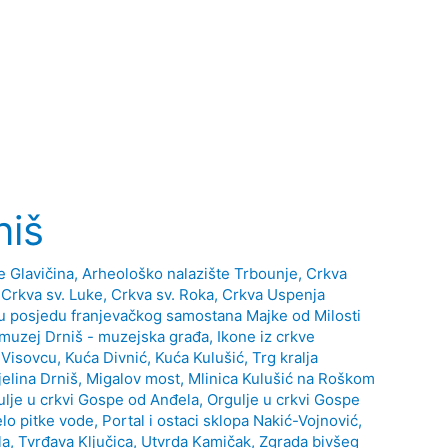
niš
e Glavičina
,
Arheološko nalazište Trbounje
,
Crkva
,
Crkva sv. Luke
,
Crkva sv. Roka
,
Crkva Uspenja
u posjedu franjevačkog samostana Majke od Milosti
muzej Drniš - muzejska građa
,
Ikone iz crkve
 Visovcu
,
Kuća Divnić
,
Kuća Kulušić, Trg kralja
elina Drniš
,
Migalov most
,
Mlinica Kulušić na Roškom
ulje u crkvi Gospe od Anđela
,
Orgulje u crkvi Gospe
elo pitke vode
,
Portal i ostaci sklopa Nakić-Vojnović,
la
,
Tvrđava Ključica
,
Utvrda Kamičak
,
Zgrada bivšeg