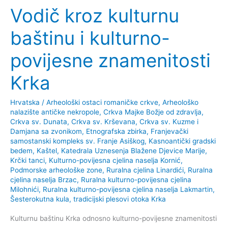
Vodič kroz kulturnu
baštinu i kulturno-
povijesne znamenitosti
Krka
Hrvatska
/
Arheološki ostaci romaničke crkve
,
Arheološko
nalazište antičke nekropole
,
Crkva Majke Božje od zdravlja
,
Crkva sv. Dunata
,
Crkva sv. Krševana
,
Crkva sv. Kuzme i
Damjana sa zvonikom
,
Etnografska zbirka
,
Franjevački
samostanski kompleks sv. Franje Asiškog
,
Kasnoantički gradski
bedem
,
Kaštel
,
Katedrala Uznesenja Blažene Djevice Marije
,
Krčki tanci
,
Kulturno-povijesna cjelina naselja Kornić
,
Podmorske arheološke zone
,
Ruralna cjelina Linardići
,
Ruralna
cjelina naselja Brzac
,
Ruralna kulturno-povijesna cjelina
Milohnići
,
Ruralna kulturno-povijesna cjelina naselja Lakmartin
,
Šesterokutna kula
,
tradicijski plesovi otoka Krka
Kulturnu baštinu Krka odnosno kulturno-povijesne znamenitosti