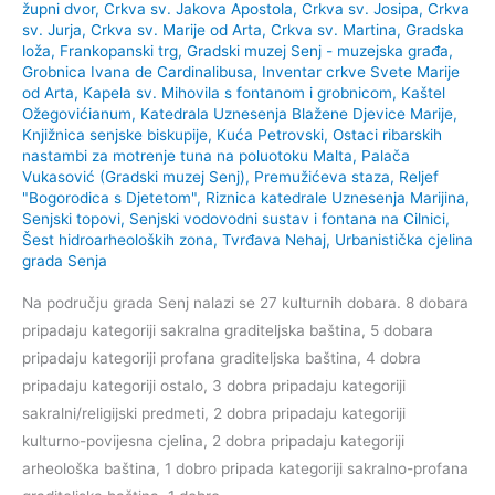
župni dvor
,
Crkva sv. Jakova Apostola
,
Crkva sv. Josipa
,
Crkva
sv. Jurja
,
Crkva sv. Marije od Arta
,
Crkva sv. Martina
,
Gradska
loža, Frankopanski trg
,
Gradski muzej Senj - muzejska građa
,
Grobnica Ivana de Cardinalibusa
,
Inventar crkve Svete Marije
od Arta
,
Kapela sv. Mihovila s fontanom i grobnicom
,
Kaštel
Ožegovićianum
,
Katedrala Uznesenja Blažene Djevice Marije
,
Knjižnica senjske biskupije
,
Kuća Petrovski
,
Ostaci ribarskih
nastambi za motrenje tuna na poluotoku Malta
,
Palača
Vukasović (Gradski muzej Senj)
,
Premužićeva staza
,
Reljef
"Bogorodica s Djetetom"
,
Riznica katedrale Uznesenja Marijina
,
Senjski topovi
,
Senjski vodovodni sustav i fontana na Cilnici
,
Šest hidroarheoloških zona
,
Tvrđava Nehaj
,
Urbanistička cjelina
grada Senja
Na području grada Senj nalazi se 27 kulturnih dobara. 8 dobara
pripadaju kategoriji sakralna graditeljska baština, 5 dobara
pripadaju kategoriji profana graditeljska baština, 4 dobra
pripadaju kategoriji ostalo, 3 dobra pripadaju kategoriji
sakralni/religijski predmeti, 2 dobra pripadaju kategoriji
kulturno-povijesna cjelina, 2 dobra pripadaju kategoriji
arheološka baština, 1 dobro pripada kategoriji sakralno-profana