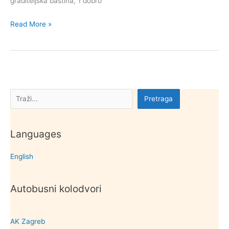
graditeljska baština, 1 dobro
Kulturna
Read More »
dobra
grada
Senj
Pretraga
Pretraga
Languages
English
Autobusni kolodvori
AK Zagreb