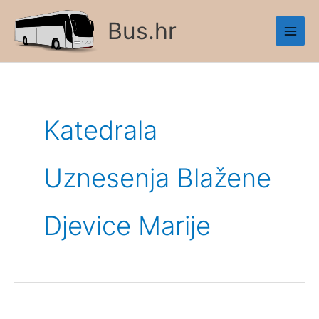
Skip
Bus.hr
to
content
Katedrala
Uznesenja Blažene
Djevice Marije