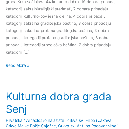
grada Krka sačinjava 44 kulturna dobra. 19 dobara pripadaju
kategoriji sakralni/religijski predmeti, 7 dobara pripadaju
kategoriji kulturno-povijesna cjelina, 4 dobra pripadaju
kategoriji sakralna graditeljska baština, 3 dobra pripadaju
kategoriji sakralno-profana graditeljska baština, 3 dobra
pripadaju kategoriji profana graditeljska baština, 3 dobra
pripadaju kategoriji arheološka baština, 2 dobra pripadaju
kategoriji […]
Vodič
Read More »
kroz
kulturnu
baštinu
Kulturna dobra grada
i
kulturno-
Senj
povijesne
znamenitosti
Hrvatska
/
Arheološko nalazište i crkva sv. Filipa i Jakova
,
Krka
Crkva Majke Božje Snježne
,
Crkva sv. Antuna Padovanskog i