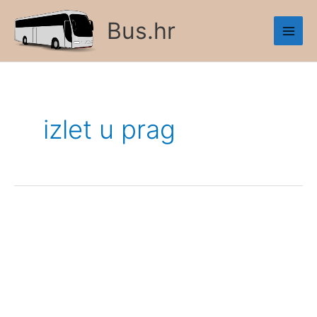
Skip
Bus.hr
to
content
izlet u prag