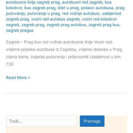
autobusna linija zagreb prag
,
autobusni red zagreb
,
bus
kolodvor
,
bus zagreb prag
,
izlet u prag
,
polasci autobusa
,
prag
putovanja
,
putovanja u prag
,
red vožnje autobusi
,
udaljenost
zagreb prag
,
vozni red autobus zagreb
,
vozni red kolodvor
zagreb
,
zagreb prag
,
zagreb prag autobus
,
zagreb prag bus
,
zagreb prague
Zagreb – Prag bus red vožnje autobusne linije Vozni red:
vrijeme polaska autobusa iz Zagreba, vrijeme dolaska u Prag,
cijena karte, trajanje putovanja i prijevoznik Udaljenost u km:
730
Autobus
Read More »
Zagreb
Prag
(Praha)
Pretraga
Pretraga