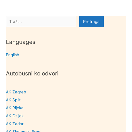
Ludbreg
Pretraga
Pretraga
Languages
English
Autobusni kolodvori
AK Zagreb
AK Split
AK Rijeka
AK Osijek
AK Zadar
AK Slavonski Brod