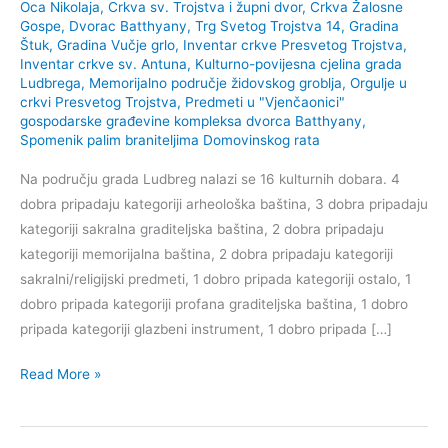
Oca Nikolaja
,
Crkva sv. Trojstva i župni dvor
,
Crkva Žalosne
Gospe
,
Dvorac Batthyany, Trg Svetog Trojstva 14
,
Gradina
Štuk
,
Gradina Vučje grlo
,
Inventar crkve Presvetog Trojstva
,
Inventar crkve sv. Antuna
,
Kulturno-povijesna cjelina grada
Ludbrega
,
Memorijalno područje židovskog groblja
,
Orgulje u
crkvi Presvetog Trojstva
,
Predmeti u "Vjenčaonici"
gospodarske građevine kompleksa dvorca Batthyany
,
Spomenik palim braniteljima Domovinskog rata
Na području grada Ludbreg nalazi se 16 kulturnih dobara. 4
dobra pripadaju kategoriji arheološka baština, 3 dobra pripadaju
kategoriji sakralna graditeljska baština, 2 dobra pripadaju
kategoriji memorijalna baština, 2 dobra pripadaju kategoriji
sakralni/religijski predmeti, 1 dobro pripada kategoriji ostalo, 1
dobro pripada kategoriji profana graditeljska baština, 1 dobro
pripada kategoriji glazbeni instrument, 1 dobro pripada […]
Kulturna
Read More »
dobra
grada