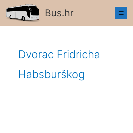
Skip
Bus.hr
to
content
Dvorac Fridricha
Habsburškog