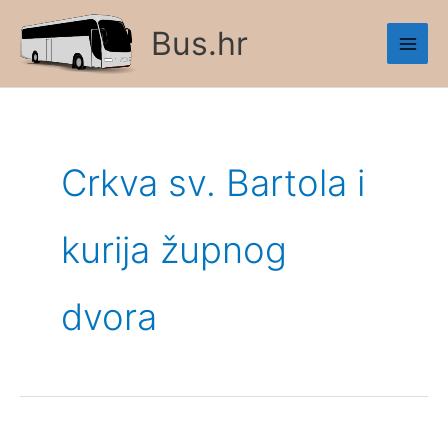
Skip
Bus.hr
to
content
Crkva sv. Bartola i
kurija župnog
dvora