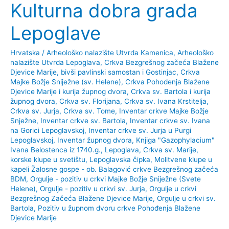
Kulturna dobra grada
Lepoglave
Hrvatska
/
Arheološko nalazište Utvrda Kamenica
,
Arheološko
nalazište Utvrda Lepoglava
,
Crkva Bezgrešnog začeća Blažene
Djevice Marije, bivši pavlinski samostan i Gostinjac
,
Crkva
Majke Božje Sniježne (sv. Helene)
,
Crkva Pohođenja Blažene
Djevice Marije i kurija župnog dvora
,
Crkva sv. Bartola i kurija
župnog dvora
,
Crkva sv. Florijana
,
Crkva sv. Ivana Krstitelja
,
Crkva sv. Jurja
,
Crkva sv. Tome
,
Inventar crkve Majke Božje
Snježne
,
Inventar crkve sv. Bartola
,
Inventar crkve sv. Ivana
na Gorici Lepoglavskoj
,
Inventar crkve sv. Jurja u Purgi
Lepoglavskoj
,
Inventar župnog dvora
,
Knjiga "Gazophylacium"
Ivana Belostenca iz 1740.g.
,
Lepoglava, Crkva sv. Marije,
korske klupe u svetištu
,
Lepoglavska čipka
,
Molitvene klupe u
kapeli Žalosne gospe - ob. Balagović crkve Bezgrešnog začeća
BDM
,
Orgulje - pozitiv u crkvi Majke Božje Sniježne (Svete
Helene)
,
Orgulje - pozitiv u crkvi sv. Jurja
,
Orgulje u crkvi
Bezgrešnog Začeća Blažene Djevice Marije
,
Orgulje u crkvi sv.
Bartola
,
Pozitiv u župnom dvoru crkve Pohođenja Blažene
Djevice Marije