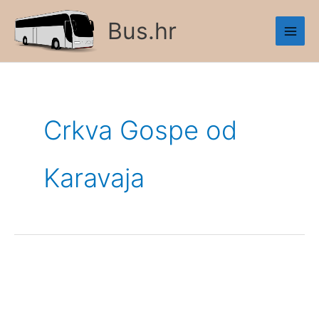
Skip
Bus.hr
to
content
Crkva Gospe od
Karavaja