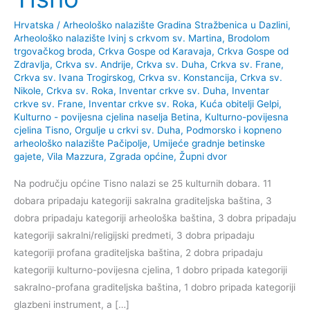
Hrvatska
/
Arheološko nalazište Gradina Stražbenica u Dazlini
,
Arheološko nalazište Ivinj s crkvom sv. Martina
,
Brodolom
trgovačkog broda
,
Crkva Gospe od Karavaja
,
Crkva Gospe od
Zdravlja
,
Crkva sv. Andrije
,
Crkva sv. Duha
,
Crkva sv. Frane
,
Crkva sv. Ivana Trogirskog
,
Crkva sv. Konstancija
,
Crkva sv.
Nikole
,
Crkva sv. Roka
,
Inventar crkve sv. Duha
,
Inventar
crkve sv. Frane
,
Inventar crkve sv. Roka
,
Kuća obitelji Gelpi
,
Kulturno - povijesna cjelina naselja Betina
,
Kulturno-povijesna
cjelina Tisno
,
Orgulje u crkvi sv. Duha
,
Podmorsko i kopneno
arheološko nalazište Pačipolje
,
Umijeće gradnje betinske
gajete
,
Vila Mazzura
,
Zgrada općine
,
Župni dvor
Na području općine Tisno nalazi se 25 kulturnih dobara. 11
dobara pripadaju kategoriji sakralna graditeljska baština, 3
dobra pripadaju kategoriji arheološka baština, 3 dobra pripadaju
kategoriji sakralni/religijski predmeti, 3 dobra pripadaju
kategoriji profana graditeljska baština, 2 dobra pripadaju
kategoriji kulturno-povijesna cjelina, 1 dobro pripada kategoriji
sakralno-profana graditeljska baština, 1 dobro pripada kategoriji
glazbeni instrument, a […]