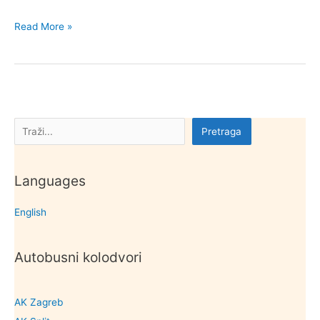
Kulturna
Read More »
dobra
općine
Tisno
Pretraga
Pretraga
Languages
English
Autobusni kolodvori
AK Zagreb