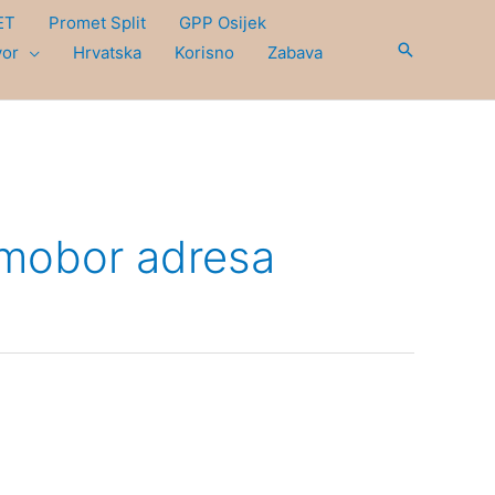
ET
Promet Split
GPP Osijek
Search
vor
Hrvatska
Korisno
Zabava
amobor adresa