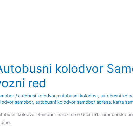
Autobusni kolodvor Samo
vozni red
amobor
/
autobusi kolodvor
,
autobusni kolodovr
,
autobusni kolod
lodvor samobor
,
autobusni kolodvor samobor adresa
,
karta sa
tobusni kolodvor Samobor nalazi se u Ulici 151. samoborske brig
dine.