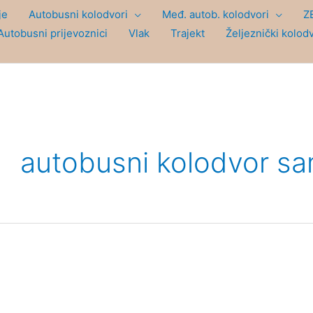
je
Autobusni kolodvori
Međ. autob. kolodvori
Z
Autobusni prijevoznici
Vlak
Trajekt
Željeznički kolod
autobusni kolodvor s