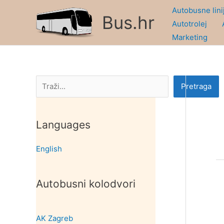
Skip
Autobusne lini
Bus.hr
to
Autotrolej
content
Marketing
Pretraga
Pretraga
Languages
English
Autobusni kolodvori
AK Zagreb