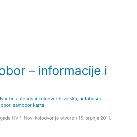
bor – informacije i
vor hr
,
autobusni kolodvor hrvatska
,
autobusni
mobor
,
samobor karta
ade HV 1. Novi kolodvor je otvoren 15. srpnja 2011.