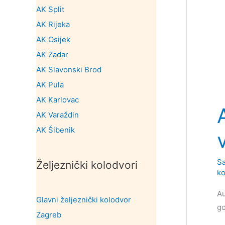
AK Split
AK Rijeka
AK Osijek
AK Zadar
AK Slavonski Brod
AK Pula
AK Karlovac
AK Varaždin
AK Šibenik
S
Željeznički kolodvori
ko
Au
Glavni željeznički kolodvor
go
Zagreb