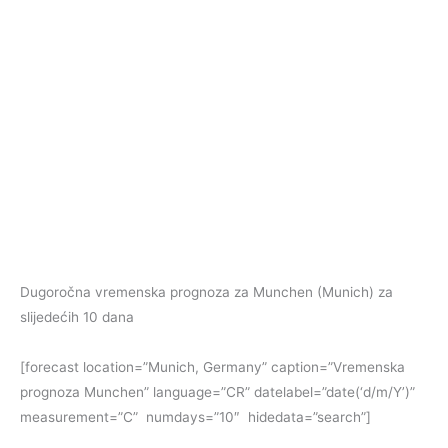
Dugoročna vremenska prognoza za Munchen (Munich) za
slijedećih 10 dana
[forecast location=”Munich, Germany” caption=”Vremenska
prognoza Munchen” language=”CR” datelabel=”date(‘d/m/Y’)”
measurement=”C” numdays=”10″ hidedata=”search”]