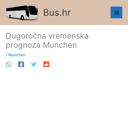
Skip
Bus.hr
to
content
Dugoročna vremenska
prognoza Munchen
/
Munchen