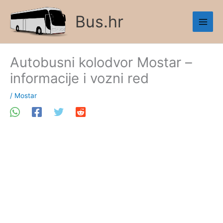
Skip
Bus.hr
to
content
Autobusni kolodvor Mostar –
informacije i vozni red
/
Mostar