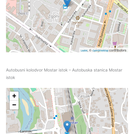
, ©
contributors
Leaflet
OpenStreetMap
Autobusni kolodvor Mostar istok – Autobuska stanica Mostar
istok
+
−