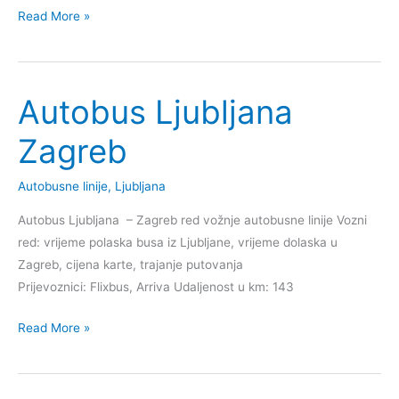
Dugoročna
Read More »
vremenska
prognoza
Ljubljana
Autobus Ljubljana
Zagreb
Autobusne linije
,
Ljubljana
Autobus Ljubljana – Zagreb red vožnje autobusne linije Vozni
red: vrijeme polaska busa iz Ljubljane, vrijeme dolaska u
Zagreb, cijena karte, trajanje putovanja
Prijevoznici: Flixbus, Arriva Udaljenost u km: 143
Autobus
Read More »
Ljubljana
Zagreb