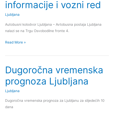
informacije i vozni red
Ljubljana
Autobusni kolodvor Ljubljana – Avtobusna postaja Ljubljana
nalazi se na Trgu Osvobodilne fronte 4.
Autobusni
Read More »
kolodvor
Ljubljana
–
Dugoročna vremenska
Avtobusna
postaja
prognoza Ljubljana
Ljubljana
–
Ljubljana
informacije
i
Dugoročna vremenska prognoza za Ljubljanu za slijedećih 10
vozni
dana
red