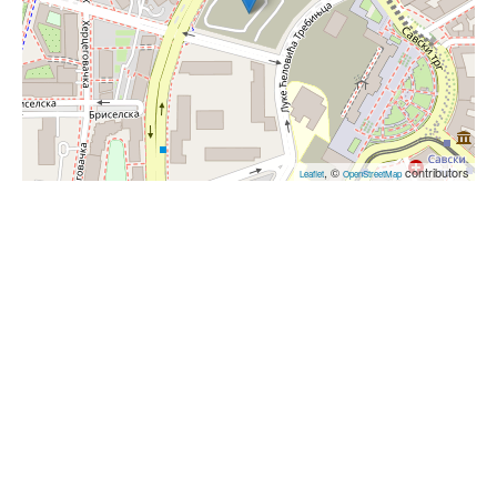
, ©
contributors
Leaflet
OpenStreetMap