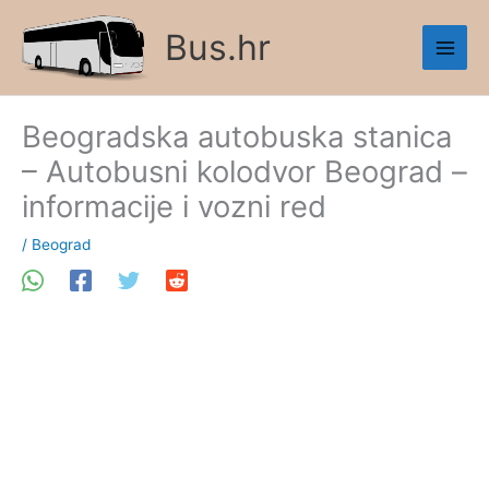
Skip
Bus.hr
to
content
Beogradska autobuska stanica
– Autobusni kolodvor Beograd –
informacije i vozni red
/
Beograd