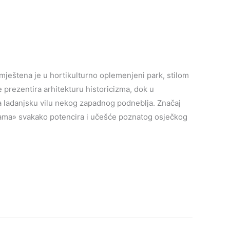
ještena je u hortikulturno oplemenjeni park, stilom
prezentira arhitekturu historicizma, dok u
na ladanjsku vilu nekog zapadnog podneblja. Značaj
ama» svakako potencira i učešće poznatog osječkog