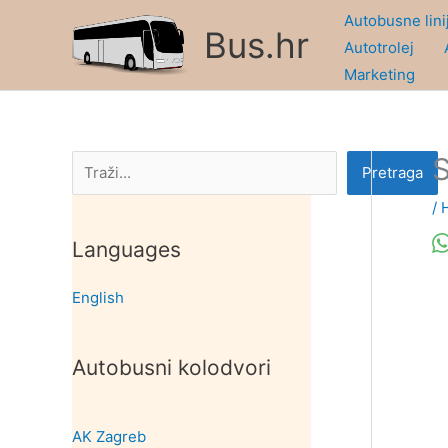
Skip
Autobusne lini
Bus.hr
to
Autotrolej
content
Marketing
S
Pretraga
Pretraga
/
Languages
English
Autobusni kolodvori
AK Zagreb