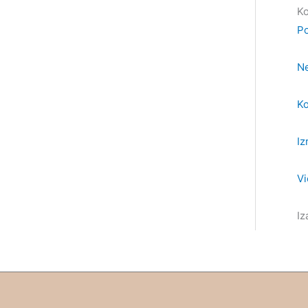
Ko
Po
Ne
Ko
Iz
Vi
Iz