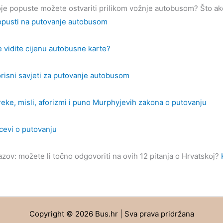
je popuste možete ostvariti prilikom vožnje autobusom? Što ako 
pusti na putovanje autobusom
 vidite cijenu autobusne karte?
risni savjeti za putovanje autobusom
reke, misli, aforizmi i puno Murphyjevih zakona o putovanju
cevi o putovanju
azov: možete li točno odgovoriti na ovih 12 pitanja o Hrvatskoj?
Copyright © 2026 Bus.hr | Sva prava pridržana