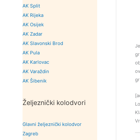
AK Split
AK Rijeka
AK Osijek
AK Zadar
AK Slavonski Brod
Je
AK Pula
gr
AK Karlovac
ob
ov
AK Varaždin
gr
AK Šibenik
[a
Željeznički kolodvori
Lo
Kl
Vr
Glavni željeznički kolodvor
Zagreb