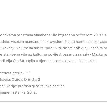
dnokatna prostrana stambena vila izgrađena početkom 20. st. sm
adnje, visokim mansardnim krovištem, te elementima dekoracije 
likovanju volumena arhitekture i vizualnom doživljaju asocira 
e stambene vile uz kulturnu povijest vezanu za naziv «Mačkam
aditelja Ota Struppija u njenom preoblikovanju i adaptaciji.
drotate group=”1″]
kacija: Osijek, Drinska 2
asifikacija: profana graditeljska baština
ijeme nastanka: 20. st.