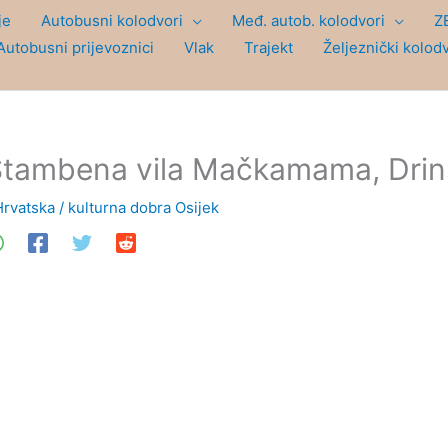
je
Autobusni kolodvori
Međ. autob. kolodvori
Z
Autobusni prijevoznici
Vlak
Trajekt
Željeznički kolod
tambena vila Mačkamama, Drins
Hrvatska
/
kulturna dobra Osijek