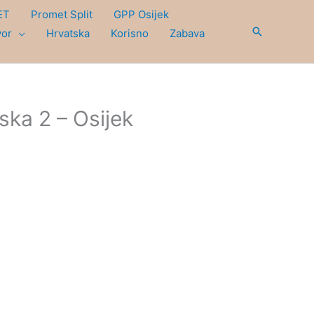
ET
Promet Split
GPP Osijek
Search
vor
Hrvatska
Korisno
Zabava
ka 2 – Osijek