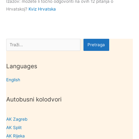
Izazov: možete li točno odgovoriti na ovih 12 pitanja o
Hrvatskoj?
Kviz Hrvatska
Pretraga
Pretraga
Languages
English
Autobusni kolodvori
AK Zagreb
AK Split
AK Rijeka