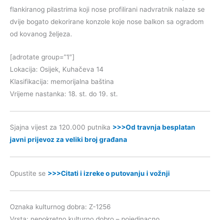
flankiranog pilastrima koji nose profilirani nadvratnik nalaze se
dvije bogato dekorirane konzole koje nose balkon sa ogradom
od kovanog željeza.
[adrotate group=”1″]
Lokacija: Osijek, Kuhačeva 14
Klasifikacija: memorijalna baština
Vrijeme nastanka: 18. st. do 19. st.
Sjajna vijest za 120.000 putnika
>>>Od travnja besplatan
javni prijevoz za veliki broj građana
Opustite se
>>>Citati i izreke o putovanju i vožnji
Oznaka kulturnog dobra: Z-1256
Vrsta: nepokretno kulturno dobro – pojedinacno