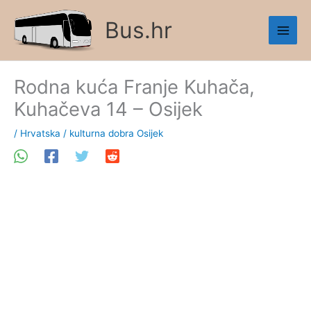
Skip
Bus.hr
to
content
Rodna kuća Franje Kuhača,
Kuhačeva 14 – Osijek
/
Hrvatska
/
kulturna dobra Osijek