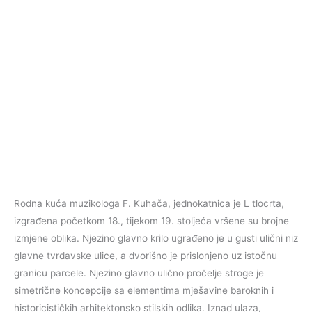
Rodna kuća muzikologa F. Kuhača, jednokatnica je L tlocrta,
izgrađena početkom 18., tijekom 19. stoljeća vršene su brojne
izmjene oblika. Njezino glavno krilo ugrađeno je u gusti ulični niz
glavne tvrđavske ulice, a dvorišno je prislonjeno uz istočnu
granicu parcele. Njezino glavno ulično pročelje stroge je
simetrične koncepcije sa elementima mješavine baroknih i
historicističkih arhitektonsko stilskih odlika. Iznad ulaza,