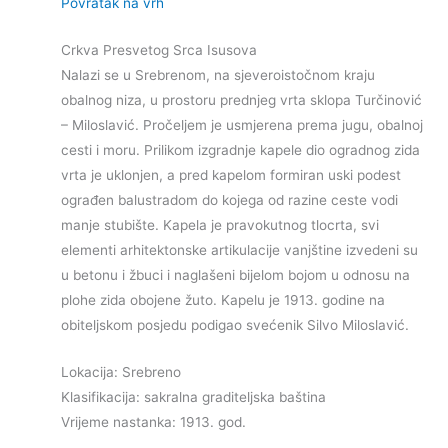
Povratak na vrh
Crkva Presvetog Srca Isusova
Nalazi se u Srebrenom, na sjeveroistočnom kraju
obalnog niza, u prostoru prednjeg vrta sklopa Turčinović
– Miloslavić. Pročeljem je usmjerena prema jugu, obalnoj
cesti i moru. Prilikom izgradnje kapele dio ogradnog zida
vrta je uklonjen, a pred kapelom formiran uski podest
ograđen balustradom do kojega od razine ceste vodi
manje stubište. Kapela je pravokutnog tlocrta, svi
elementi arhitektonske artikulacije vanjštine izvedeni su
u betonu i žbuci i naglašeni bijelom bojom u odnosu na
plohe zida obojene žuto. Kapelu je 1913. godine na
obiteljskom posjedu podigao svećenik Silvo Miloslavić.
Lokacija: Srebreno
Klasifikacija: sakralna graditeljska baština
Vrijeme nastanka: 1913. god.