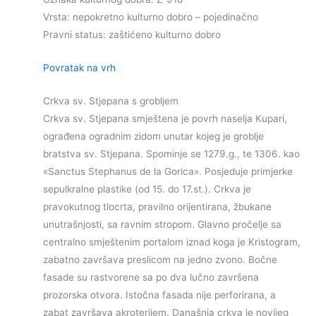
Vrsta: nepokretno kulturno dobro – pojedinačno
Pravni status: zaštićeno kulturno dobro
Povratak na vrh
Crkva sv. Stjepana s grobljem
Crkva sv. Stjepana smještena je povrh naselja Kupari,
ograđena ogradnim zidom unutar kojeg je groblje
bratstva sv. Stjepana. Spominje se 1279.g., te 1306. kao
«Sanctus Stephanus de la Gorica». Posjeduje primjerke
sepulkralne plastike (od 15. do 17.st.). Crkva je
pravokutnog tlocrta, pravilno orijentirana, žbukane
unutrašnjosti, sa ravnim stropom. Glavno pročelje sa
centralno smještenim portalom iznad koga je Kristogram,
zabatno završava preslicom na jedno zvono. Bočne
fasade su rastvorene sa po dva lučno završena
prozorska otvora. Istočna fasada nije perforirana, a
zabat završava akroterijem. Današnja crkva je novijeg