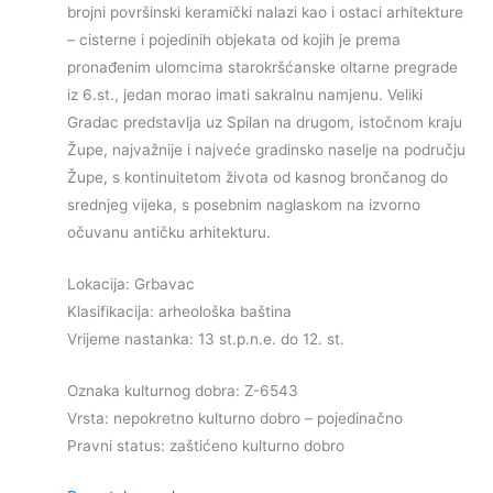
brojni površinski keramički nalazi kao i ostaci arhitekture
– cisterne i pojedinih objekata od kojih je prema
pronađenim ulomcima starokršćanske oltarne pregrade
iz 6.st., jedan morao imati sakralnu namjenu. Veliki
Gradac predstavlja uz Spilan na drugom, istočnom kraju
Župe, najvažnije i najveće gradinsko naselje na području
Župe, s kontinuitetom života od kasnog brončanog do
srednjeg vijeka, s posebnim naglaskom na izvorno
očuvanu antičku arhitekturu.
Lokacija: Grbavac
Klasifikacija: arheološka baština
Vrijeme nastanka: 13 st.p.n.e. do 12. st.
Oznaka kulturnog dobra: Z-6543
Vrsta: nepokretno kulturno dobro – pojedinačno
Pravni status: zaštićeno kulturno dobro