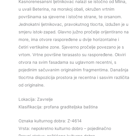
Kasnorenesansni ljetnikovac nalazi se istočno od Mlina,
u uvali Beterina, na morskoj obali, okružen vrtnim
površinama sa sjeverne i istočne strane, te orsanom.
Jednokatni ljetnikovac, pravokutnog tlocrta, izdužen je u
smjeru istok-zapad. Glavno južno pročelje orijentirano na
more, ima otvore raspoređene u dvije horizontalne i
četiri vertikalne zone. Sjeverno pročelje povezano je s
vrtom. Vrtne površine terasasto su raspoređene. Okviri
otvora na svim fasadama su uglavnom recentni, s
pojedinim sačuvanim originalnim fragmentima. Današnja
tlocrtna dispozicija prostora je recentna i sasvim različita
od originalne.
Lokacija: Zavrelje
Klasifikacija: profana graditeljska baština
Oznaka kulturnog dobra: Z-4614
Vrsta: nepokretno kulturno dobro – pojedinačno