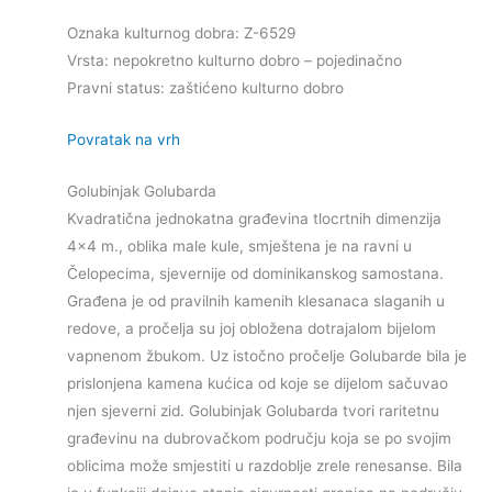
Oznaka kulturnog dobra: Z-6529
Vrsta: nepokretno kulturno dobro – pojedinačno
Pravni status: zaštićeno kulturno dobro
Povratak na vrh
Golubinjak Golubarda
Kvadratična jednokatna građevina tlocrtnih dimenzija
4×4 m., oblika male kule, smještena je na ravni u
Čelopecima, sjevernije od dominikanskog samostana.
Građena je od pravilnih kamenih klesanaca slaganih u
redove, a pročelja su joj obložena dotrajalom bijelom
vapnenom žbukom. Uz istočno pročelje Golubarde bila je
prislonjena kamena kućica od koje se dijelom sačuvao
njen sjeverni zid. Golubinjak Golubarda tvori raritetnu
građevinu na dubrovačkom području koja se po svojim
oblicima može smjestiti u razdoblje zrele renesanse. Bila