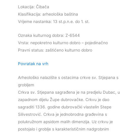
Lokacija: Čibača
Klasifikacija: arheološka baština
Vrijeme nastanka: 13 st.p.n.e. do 1. st.
Oznaka kulturnog dobra: Z-6544
Vrsta: nepokretno kulturno dobro – pojedinačno
Pravni status: zaštićeno kulturno dobro
Povratak na vrh
Arheološko nalazište s ostacima crkve sv. Stjepana s
grobljem
Crkva sv. Stjepana sagrađena je na predjelu Dubac, u
zapadnom dijelu Župe dubrovačke. Crkvu je dao
sagraditi 1336. godine dubrovački vlastelin Stepe
Silivestrović. Crkva je jednobrodna građevina s
polukružnom apsidom malih dimenzija. Uz crkvu je
postojalo i groblje s karakterističnim nadgrobnim