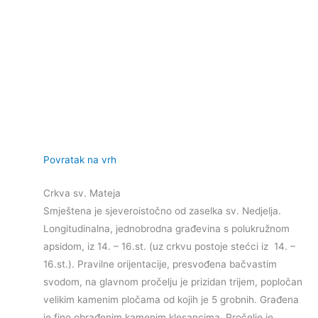
Povratak na vrh
Crkva sv. Mateja
Smještena je sjeveroistočno od zaselka sv. Nedjelja.
Longitudinalna, jednobrodna građevina s polukružnom
apsidom, iz 14. – 16.st. (uz crkvu postoje stećci iz 14. –
16.st.). Pravilne orijentacije, presvođena bačvastim
svodom, na glavnom pročelju je prizidan trijem, popločan
velikim kamenim pločama od kojih je 5 grobnih. Građena
je fino obrađenim kamenim klesancima. Pročelje je