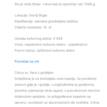
što je raniji titular crkve koji se spominje već 1366.g.
Lokacija: Gornji Brgat
Klasifikacija: sakralna graditeljska baština
Vrijeme nastanka: 14. st.
Oznaka kulturnog dobra: Z-929
Vrsta: nepokretno kulturno dobro – pojedinačno
Pravni status: zaštićeno kulturno dobro
Povratak na vrh
Crkva sv. Ilara s grobljem
Smještena je na brežuljaku sred naselja, na povišenoj
zaravni gdje je i groblje. Longitudinalna je građevina,
pravilne orjentacije istok-zapad, s pravokutnom tlocrtno
istaknutom apsidom, te prilagođenom kapelom na
sjeveru i zvonikom uz sjeveroistočni dio svetišta. Crkva