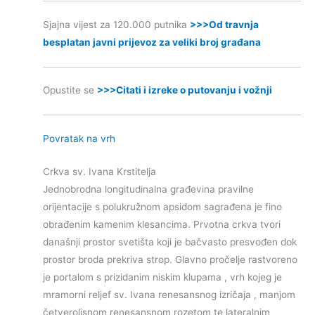
Sjajna vijest za 120.000 putnika
>>>Od travnja
besplatan javni prijevoz za veliki broj građana
Opustite se
>>>Citati i izreke o putovanju i vožnji
Povratak na vrh
Crkva sv. Ivana Krstitelja
Jednobrodna longitudinalna građevina pravilne
orijentacije s polukružnom apsidom sagrađena je fino
obrađenim kamenim klesancima. Prvotna crkva tvori
današnji prostor svetišta koji je bačvasto presvođen dok
prostor broda prekriva strop. Glavno pročelje rastvoreno
je portalom s prizidanim niskim klupama , vrh kojeg je
mramorni reljef sv. Ivana renesansnog izričaja , manjom
četverolisnom renesansnom rozetom te lateralnim