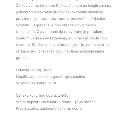
Žarkovice, na lokalitetu Rajčevići nalazi se longitudinalna
jednobrodna sakralna građevina, skromnih dimenzija,
pravilne orijentacije, bez apside, presvođena šiljastim
svodom. Sagrađena je fino obrađenim kamenim
klesancima. Glavno pročelje rastvoreno je portalom,
lunetom ukrašenom križevima, a u vrhu četverolisnom
rozetom. Srednjovjekovne provenijencije, datira se u 14.
st. kada se u arhivskim dokumentima spominje njena
gradnja.
Lokacija: Gornji Brgat
Klasifikacija: sakralna graditeljska baština
Vrijeme nastanka: 14. st.
Oznaka kulturnog dobra: Z-930
Vrsta: nepokretno kulturno dobro – pojedinačno
Pravni status: zaštićeno kulturno dobro