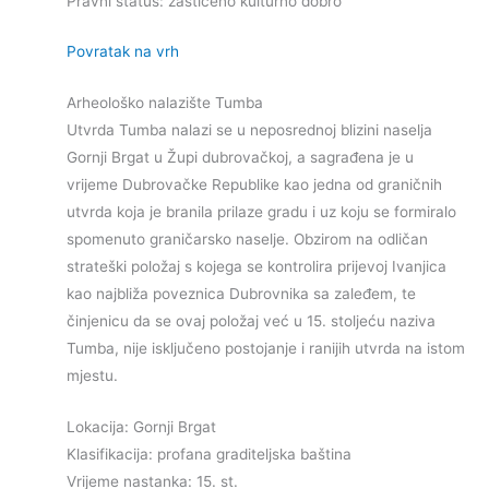
Pravni status: zaštićeno kulturno dobro
Povratak na vrh
Arheološko nalazište Tumba
Utvrda Tumba nalazi se u neposrednoj blizini naselja
Gornji Brgat u Župi dubrovačkoj, a sagrađena je u
vrijeme Dubrovačke Republike kao jedna od graničnih
utvrda koja je branila prilaze gradu i uz koju se formiralo
spomenuto graničarsko naselje. Obzirom na odličan
strateški položaj s kojega se kontrolira prijevoj Ivanjica
kao najbliža poveznica Dubrovnika sa zaleđem, te
činjenicu da se ovaj položaj već u 15. stoljeću naziva
Tumba, nije isključeno postojanje i ranijih utvrda na istom
mjestu.
Lokacija: Gornji Brgat
Klasifikacija: profana graditeljska baština
Vrijeme nastanka: 15. st.