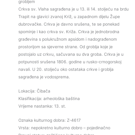
grobljem
Crkva sv. Vlaha sagrađena je u 13. ili 14. stoljeću na brdu
Trapit na glavici zvanoj Križ, u zapadnom dijelu Župe
dubrovačke. Crkva je davno srušena, te se ponekad
spominje i kao crkva sv. Križa. Crkva je jednobrodna
građevina s polukružnom apsidom i nadograđenom
prostorijom sa sjeverne strane. Od groblja koje je
postojalo uz crkvu, sačuvana su dva groba. Crkva je u
potpunosti srušena 1806. godine u rusko-crnogorskoj
navali. U 20. stoljeću oko ostataka crkve i groblja
sagrađena je vodosprema.
Lokacija: Čibača
Klasifikacija: arheološka baština
Vrijeme nastanka: 13. st.
Oznaka kulturnog dobra: Z-4617
Vrsta: nepokretno kulturno dobro – pojedinačno