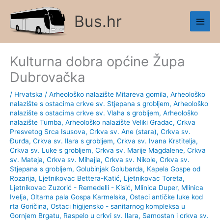
Skip
Bus.hr
to
content
Kulturna dobra općine Župa
Dubrovačka
/
Hrvatska
/
Arheološko nalazište Mitareva gomila
,
Arheološko
nalazište s ostacima crkve sv. Stjepana s grobljem
,
Arheološko
nalazište s ostacima crkve sv. Vlaha s grobljem
,
Arheološko
nalazište Tumba
,
Arheološko nalazište Veliki Gradac
,
Crkva
Presvetog Srca Isusova
,
Crkva sv. Ane (stara)
,
Crkva sv.
Đurđa
,
Crkva sv. Ilara s grobljem
,
Crkva sv. Ivana Krstitelja
,
Crkva sv. Luke s grobljem
,
Crkva sv. Marije Magdalene
,
Crkva
sv. Mateja
,
Crkva sv. Mihajla
,
Crkva sv. Nikole
,
Crkva sv.
Stjepana s grobljem
,
Golubinjak Golubarda
,
Kapela Gospe od
Rozarija
,
Ljetnikovac Bettera-Katić
,
Ljetnikovac Toreta
,
Ljetnikovac Zuzorić - Remedelli - Kisić
,
Mlinica Duper
,
Mlinica
Ivelja
,
Oltarna pala Gospa Karmelska
,
Ostaci antičke luke kod
rta Goričina
,
Ostaci higijensko - sanitarnog kompleksa u
Gornjem Brgatu
,
Raspelo u crkvi sv. Ilara
,
Samostan i crkva sv.