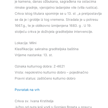
je kamena, danas ožbukana, sagrađena na ostacima
rimske gradnje, vjerojatno ladanjske vile (villa rustica).
Crkva istog titulara spominje se u 13. st .,a pretpostavlja
se da je i groblje iz tog vremena. Stradala je u potresu
1667.g., te je oblikovno izmijenjena 1683. g . U 19.
stoljeću crkva je doživjela graditeljske intervencije.
Lokacija: Mlini
Klasifikacija: sakralna graditeljska baština
Vrijeme nastanka: 13. st.
Oznaka kulturnog dobra: Z-4621
Vrsta: nepokretno kulturno dobro – pojedinačno
Pravni status: zaštićeno kulturno dobro
Povratak na vrh
Crkva sv. Ivana Krstitelja
Južno od puta koji vodi s Gornjeg Brgata u pravcu