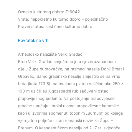
Oznaka kulturnog dobra: Z-6042
Vrsta: nepokretno kulturno dobro – pojedinačno
Pravni status: zaštićeno kulturno dobro
Povratak na vrh
Arheološko nalazište Veliki Gradac
Brdo Veliki Gradac smješteno je u sjeverozapadnom
dijelu Župe dubrovačke, na razmeđi naselja Donji Brgat i
Grbavac. Samo gradinsko naselje smjestilo se na vrhu
brda (kota 173.5), na ovalnom platou veličine oko 250 x
100 m uz čiji su jugozapadni rub sačuvani ostaci
prapovijesnog bedema. Na postojanje prapovijesne
gradine upućuju i brojni ulomci prapovijesne keramike
kao i u izvorima spomenuti toponim „Burnum“ od kojega
vjerojatno potječe i stari romanski naziv za Župu –
Brenum. O kasnoantičkom naselju od 2.-7.st. svjedoče