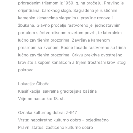
prigrađenim trijemom iz 1959. g. na pročelju. Pravilno je
orijentirana, baroknog sloga. Sagrađena je rustičnim
kamenim klesancima slaganim u pravilne redove i
žbukana. Glavno pročelje rastvoreno je jednostavnim
portalom s četverolisnom rozetom povrh, te lateralnim
lučno završenim prozorima. Završava kamenom
preslicom sa zvonom. Bočne fasade rastvorene su trima
lučno završenim prozorima. Crkvu prekriva dvostrešno
krovište s kupom kanalicom a trijem trostrešni krov istog
pokrova.
Lokacija: Čibača
Klasifikacija: sakralna graditeljska baština
Vrijeme nastanka: 18. st.
Oznaka kulturnog dobra: Z-917
Vrsta: nepokretno kulturno dobro – pojedinačno
Pravni status: zaštićeno kulturno dobro