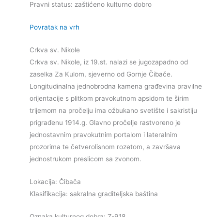
Pravni status: zaštićeno kulturno dobro
Povratak na vrh
Crkva sv. Nikole
Crkva sv. Nikole, iz 19.st. nalazi se jugozapadno od
zaselka Za Kulom, sjeverno od Gornje Čibače.
Longitudinalna jednobrodna kamena građevina pravilne
orijentacije s plitkom pravokutnom apsidom te širim
trijemom na pročelju ima ožbukano svetište i sakristiju
prigrađenu 1914.g. Glavno pročelje rastvoreno je
jednostavnim pravokutnim portalom i lateralnim
prozorima te četverolisnom rozetom, a završava
jednostrukom preslicom sa zvonom.
Lokacija: Čibača
Klasifikacija: sakralna graditeljska baština
Oznaka kulturnog dobra: Z-918