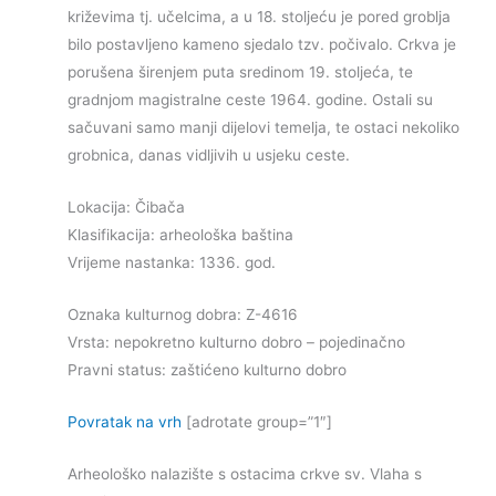
križevima tj. učelcima, a u 18. stoljeću je pored groblja
bilo postavljeno kameno sjedalo tzv. počivalo. Crkva je
porušena širenjem puta sredinom 19. stoljeća, te
gradnjom magistralne ceste 1964. godine. Ostali su
sačuvani samo manji dijelovi temelja, te ostaci nekoliko
grobnica, danas vidljivih u usjeku ceste.
Lokacija: Čibača
Klasifikacija: arheološka baština
Vrijeme nastanka: 1336. god.
Oznaka kulturnog dobra: Z-4616
Vrsta: nepokretno kulturno dobro – pojedinačno
Pravni status: zaštićeno kulturno dobro
Povratak na vrh
[adrotate group=”1″]
Arheološko nalazište s ostacima crkve sv. Vlaha s