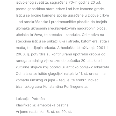
izdvojenog svetišta, sagrađena 70-ih godina 20 .st.
prema gabaritima stare crkve i od iste kamene građe.
Ističu se brojne kamene spolije ugrađene u zidove crkve
– od ranokršćanske i predromaničke plastike do brojnih
ulomaka ukrašenih srednjovjekovnih nadgrobnih ploča,
učelaka-križeva, te stećaka – sanduka. Od motiva na
stećcima ističu se prikazi luka i strijele, kutomjera, štita i
mača, te slijepih arkada. Arheološka istraživanja 2001. i
2006. g. potvrdila su kontinuiranu upotrebu groblja od
ranoga srednjeg vijeka sve do početka 20. st., kao i
kulturne slojeve koji potvrđuju antičko porijeklo lokaliteta.
Od nalaza se ističe glagoljski natpis iz 11. st. urezan na
komadu rimskog crijepa – tegule, te srebrni novac
bizantskog cara Konstantina Porfirogeneta.
Lokacija: Petrača
Klasifikacija: arheološka baština
Vrijeme nastanka: 6. st. do 20. st.