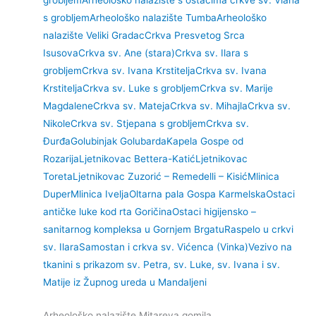
s grobljem
Arheološko nalazište Tumba
Arheološko
nalazište Veliki Gradac
Crkva Presvetog Srca
Isusova
Crkva sv. Ane (stara)
Crkva sv. Ilara s
grobljem
Crkva sv. Ivana Krstitelja
Crkva sv. Ivana
Krstitelja
Crkva sv. Luke s grobljem
Crkva sv. Marije
Magdalene
Crkva sv. Mateja
Crkva sv. Mihajla
Crkva sv.
Nikole
Crkva sv. Stjepana s grobljem
Crkva sv.
Đurđa
Golubinjak Golubarda
Kapela Gospe od
Rozarija
Ljetnikovac Bettera-Katić
Ljetnikovac
Toreta
Ljetnikovac Zuzorić – Remedelli – Kisić
Mlinica
Duper
Mlinica Ivelja
Oltarna pala Gospa Karmelska
Ostaci
antičke luke kod rta Goričina
Ostaci higijensko –
sanitarnog kompleksa u Gornjem Brgatu
Raspelo u crkvi
sv. Ilara
Samostan i crkva sv. Vićenca (Vinka)
Vezivo na
tkanini s prikazom sv. Petra, sv. Luke, sv. Ivana i sv.
Matije iz Župnog ureda u Mandaljeni
Arheološko nalazište Mitareva gomila