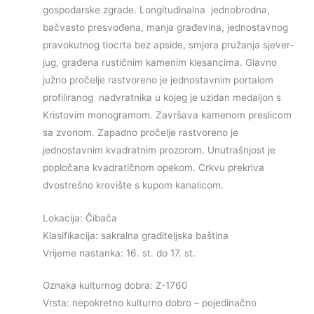
gospodarske zgrade. Longitudinalna jednobrodna,
bačvasto presvođena, manja građevina, jednostavnog
pravokutnog tlocrta bez apside, smjera pružanja sjever-
jug, građena rustičnim kamenim klesancima. Glavno
južno pročelje rastvoreno je jednostavnim portalom
profiliranog nadvratnika u kojeg je uzidan medaljon s
Kristovim monogramom. Završava kamenom preslicom
sa zvonom. Zapadno pročelje rastvoreno je
jednostavnim kvadratnim prozorom. Unutrašnjost je
popločana kvadratičnom opekom. Crkvu prekriva
dvostrešno krovište s kupom kanalicom.
Lokacija: Čibača
Klasifikacija: sakralna graditeljska baština
Vrijeme nastanka: 16. st. do 17. st.
Oznaka kulturnog dobra: Z-1760
Vrsta: nepokretno kulturno dobro – pojedinačno