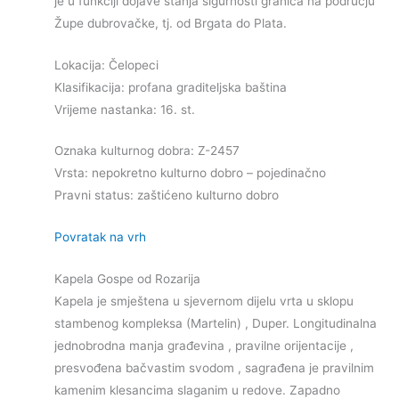
je u funkciji dojave stanja sigurnosti granica na području
Župe dubrovačke, tj. od Brgata do Plata.
Lokacija: Čelopeci
Klasifikacija: profana graditeljska baština
Vrijeme nastanka: 16. st.
Oznaka kulturnog dobra: Z-2457
Vrsta: nepokretno kulturno dobro – pojedinačno
Pravni status: zaštićeno kulturno dobro
Povratak na vrh
Kapela Gospe od Rozarija
Kapela je smještena u sjevernom dijelu vrta u sklopu
stambenog kompleksa (Martelin) , Duper. Longitudinalna
jednobrodna manja građevina , pravilne orijentacije ,
presvođena bačvastim svodom , sagrađena je pravilnim
kamenim klesancima slaganim u redove. Zapadno