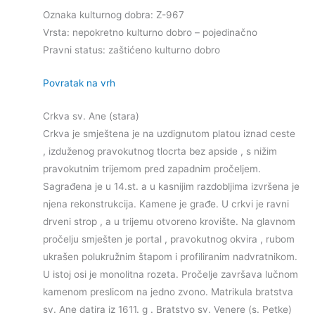
Oznaka kulturnog dobra: Z-967
Vrsta: nepokretno kulturno dobro – pojedinačno
Pravni status: zaštićeno kulturno dobro
Povratak na vrh
Crkva sv. Ane (stara)
Crkva je smještena je na uzdignutom platou iznad ceste
, izduženog pravokutnog tlocrta bez apside , s nižim
pravokutnim trijemom pred zapadnim pročeljem.
Sagrađena je u 14.st. a u kasnijim razdobljima izvršena je
njena rekonstrukcija. Kamene je građe. U crkvi je ravni
drveni strop , a u trijemu otvoreno krovište. Na glavnom
pročelju smješten je portal , pravokutnog okvira , rubom
ukrašen polukružnim štapom i profiliranim nadvratnikom.
U istoj osi je monolitna rozeta. Pročelje završava lučnom
kamenom preslicom na jedno zvono. Matrikula bratstva
sv. Ane datira iz 1611. g . Bratstvo sv. Venere (s. Petke)