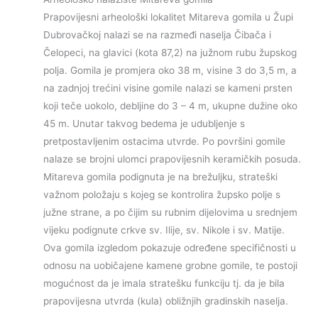
Prapovijesni arheološki lokalitet Mitareva gomila u Župi
Dubrovačkoj nalazi se na razmeđi naselja Čibača i
Čelopeci, na glavici (kota 87,2) na južnom rubu župskog
polja. Gomila je promjera oko 38 m, visine 3 do 3,5 m, a
na zadnjoj trećini visine gomile nalazi se kameni prsten
koji teče uokolo, debljine do 3 – 4 m, ukupne dužine oko
45 m. Unutar takvog bedema je udubljenje s
pretpostavljenim ostacima utvrde. Po površini gomile
nalaze se brojni ulomci prapovijesnih keramičkih posuda.
Mitareva gomila podignuta je na brežuljku, strateški
važnom položaju s kojeg se kontrolira župsko polje s
južne strane, a po čijim su rubnim dijelovima u srednjem
vijeku podignute crkve sv. Ilije, sv. Nikole i sv. Matije.
Ova gomila izgledom pokazuje određene specifičnosti u
odnosu na uobičajene kamene grobne gomile, te postoji
mogućnost da je imala stratešku funkciju tj. da je bila
prapovijesna utvrda (kula) obližnjih gradinskih naselja.