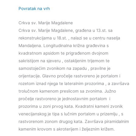
Povratak na vrh
Crkva sv. Marije Magdalene
Crkva sv. Marije Magdalene, građena u 13.st. sa
rekonstrukcijama u 18.st. , nalazi se u centru naselja
Mandaljena. Longitudinalna križna građevina s
kvadratnom apsidom te prigrađenom dvojnom
sakristijom na sjeveru , ostakljenim trijemom te
samostojećim zvonikom na zapadu , pravilne je
orijentacije. Glavno pročelje rastvoreno je portalom i
rozetom iznad njega te lateralnim prozorima , a završava
trolučnom kamenom preslicom sa zvonima. Južno
pročelje rastvoreno je jednostavnim portalom i
prozorima u zoni prvog kata. Kvadratni kameni zvonik
venecijanskog je tipa s lučnim portalom u prizemlju , s
rastvorenom zonom drugog kata. Završava piramidalnim
kamenim krovom s akroterijem i željeznim križem.