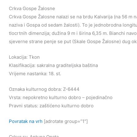
Crkva Gospe Žalosne
Crkva Gospe Žalosne nalazi se na brdu Kalvarija (na 56 m
naziva i Gospa od sedam žalosti). To je jednobrodna longitu
tlocrtnih dimenzija; dužina 9 m i širina 6,35 m. Bianchi nav
sjeverne strane penje se put (Skale Gospe Žalosne) dug oko
Lokacija: Tkon
Klasifikacija: sakralna graditeljska baština
Vrijeme nastanka: 18. st.
Oznaka kulturnog dobra: Z-6444
Vrsta: nepokretno kulturno dobro – pojedinačno
Pravni status: zaštićeno kulturno dobro
Povratak na vrh
[adrotate group=”1″]
Crkva sv. Antuna Opata