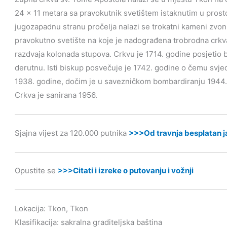
24 x 11 metara sa pravokutnik svetištem istaknutim u prosto
jugozapadnu stranu pročelja nalazi se trokatni kameni zvonik
pravokutno svetište na koje je nadograđena trobrodna crkva
razdvaja kolonada stupova. Crkvu je 1714. godine posjetio bi
derutnu. Isti biskup posvečuje je 1742. godine o čemu svje
1938. godine, dočim je u savezničkom bombardiranju 1944. g
Crkva je sanirana 1956.
Sjajna vijest za 120.000 putnika
>>>Od travnja besplatan ja
Opustite se
>>>Citati i izreke o putovanju i vožnji
Lokacija: Tkon, Tkon
Klasifikacija: sakralna graditeljska baština