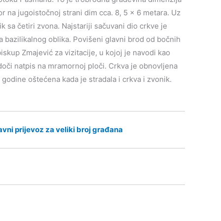
r na jugoistočnoj strani dim cca. 8, 5 x 6 metara. Uz
 sa četiri zvona. Najstariji sačuvani dio crkve je
 bazilikalnog oblika. Povišeni glavni brod od bočnih
skup Zmajević za vizitacije, u kojoj je navodi kao
doči natpis na mramornoj ploči. Crkva je obnovljena
odine oštećena kada je stradala i crkva i zvonik.
vni prijevoz za veliki broj građana