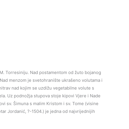
 se M. Torresiniju. Nad postamentom od žuto bojanog
Nad menzom je svetohranište ukrašeno volutama i
hitrav nad kojim se uzdižu vegetabilne volute s
la. Uz podnožja stupova stoje kipovi Vjere i Nade
povi sv. Šimuna s malim Kristom i sv. Tome (visine
ar Jordanić, ?-1504.) je jedna od najvrijednijih