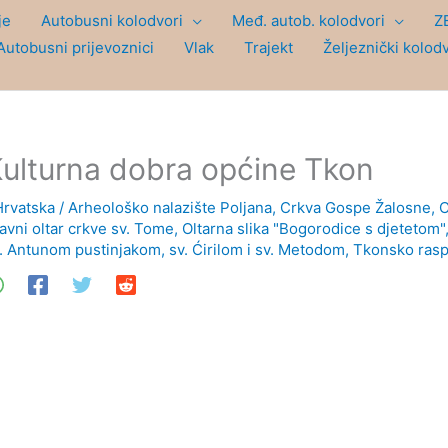
je
Autobusni kolodvori
Međ. autob. kolodvori
Z
Autobusni prijevoznici
Vlak
Trajekt
Željeznički kolod
ulturna dobra općine Tkon
Hrvatska
/
Arheološko nalazište Poljana
,
Crkva Gospe Žalosne
,
C
avni oltar crkve sv. Tome
,
Oltarna slika "Bogorodice s djetetom"
. Antunom pustinjakom, sv. Ćirilom i sv. Metodom
,
Tkonsko rasp