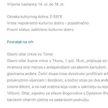
Vrijeme nastanka: 14. st. do 18. st.
Oznaka kulturnog dobra: Z-5978
Vrsta: nepokretno kulturno dobro – pojedinačno
Pravni status: zaštićeno kulturno dobro
Povratak na vrh
Glavni oltar crkve sv. Tome
Glavni oltar župne crkve u Tkonu, 1. pol. 18.st., pripisuje
mramora stoji menza s antependijem ukrašenim kartušom. 
glavicama anđela. Četiri stupa nose dvostruko profilirani ar
polukružnim vijencem i školjkom, a bočno stoje po dva anđe
(visine 89cm), a na nad vratima koja vode u sakristiju su ki
145cm). Oltar, zajedno sa slikom Bogorodice s Djetetom (Pet
baroknih oltarnih cjelina na zadarskom području.