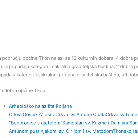
 području općine Tkon nalazi se 12 kulturnih dobara. 4 dobra pri
bra pripadaju kategoriji sakralna graditeljska baština, 2 dobra p
ipadaju kategoriji sakralno-profana graditeljska baština, a 1 dobr
a dobra općine Tkon:
Arheološko nalazište Poljana
Crkva Gospe Žalosne
Crkva sv. Antuna Opata
Crkva sv.Tome
“Bogorodice s djetetom”
Samostan sv. Kuzme i Damjana
Sam
Antunom pustinjakom, sv. Ćirilom i sv. Metodom
Tkonsko ra