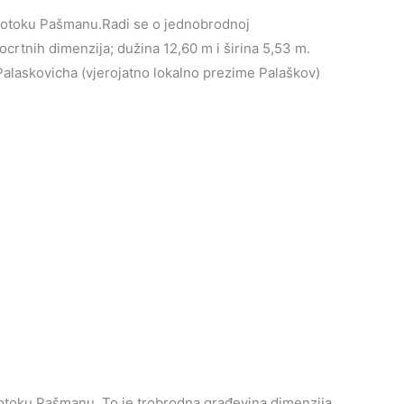
na otoku Pašmanu.Radi se o jednobrodnoj
locrtnih dimenzija; dužina 12,60 m i širina 5,53 m.
Palaskovicha (vjerojatno lokalno prezime Palaškov)
 otoku Pašmanu. To je trobrodna građevina dimenzija