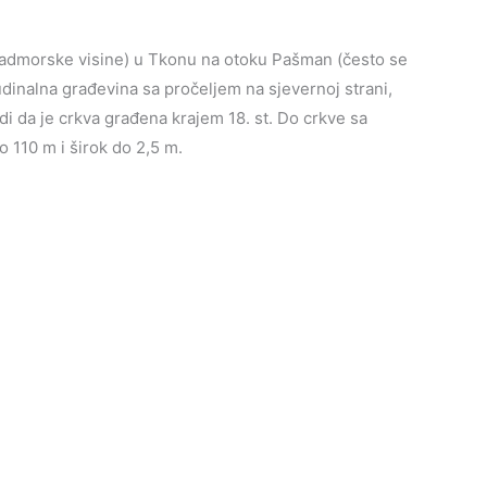
 nadmorske visine) u Tkonu na otoku Pašman (često se
dinalna građevina sa pročeljem na sjevernoj strani,
odi da je crkva građena krajem 18. st. Do crkve sa
 110 m i širok do 2,5 m.