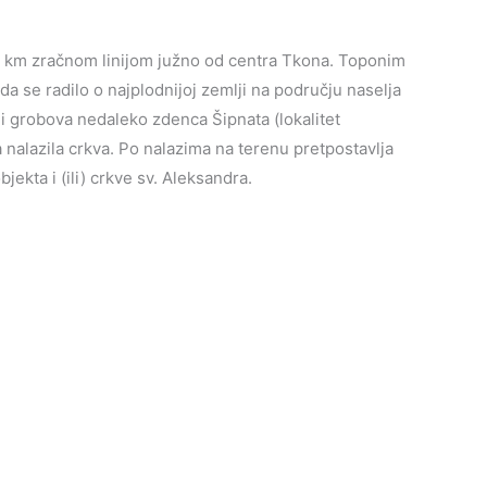
 5 km zračnom linijom južno od centra Tkona. Toponim
 se radilo o najplodnijoj zemlji na području naselja
 i grobova nedaleko zdenca Šipnata (lokalitet
nalazila crkva. Po nalazima na terenu pretpostavlja
ekta i (ili) crkve sv. Aleksandra.