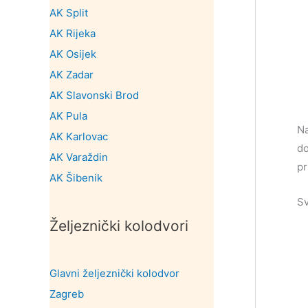
AK Split
AK Rijeka
AK Osijek
AK Zadar
AK Slavonski Brod
AK Pula
Na
AK Karlovac
do
AK Varaždin
pr
AK Šibenik
Sv
Željeznički kolodvori
Glavni željeznički kolodvor
Zagreb