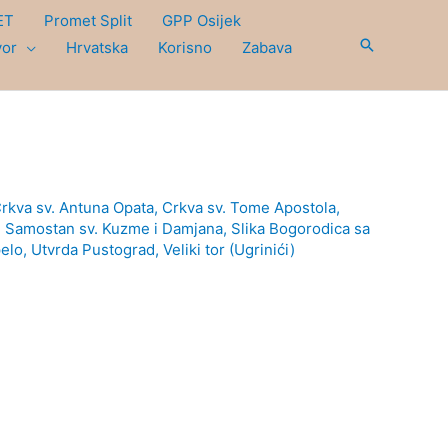
ET
Promet Split
GPP Osijek
Search
vor
Hrvatska
Korisno
Zabava
rkva sv. Antuna Opata
,
Crkva sv. Tome Apostola
,
,
Samostan sv. Kuzme i Damjana
,
Slika Bogorodica sa
elo
,
Utvrda Pustograd
,
Veliki tor (Ugrinići)