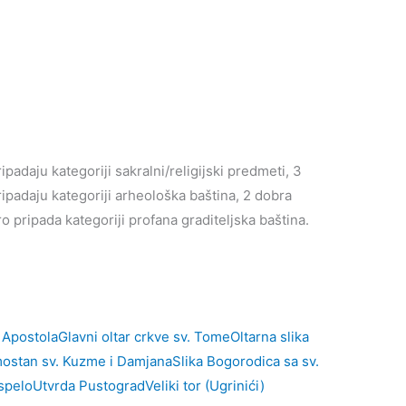
padaju kategoriji sakralni/religijski predmeti, 3
ripadaju kategoriji arheološka baština, 2 dobra
o pripada kategoriji profana graditeljska baština.
 Apostola
Glavni oltar crkve sv. Tome
Oltarna slika
ostan sv. Kuzme i Damjana
Slika Bogorodica sa sv.
spelo
Utvrda Pustograd
Veliki tor (Ugrinići)