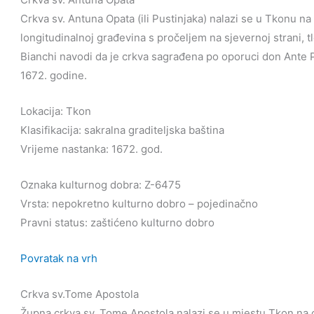
Crkva sv. Antuna Opata (ili Pustinjaka) nalazi se u Tkonu 
longitudinalnoj građevina s pročeljem na sjevernoj strani, t
Bianchi navodi da je crkva sagrađena po oporuci don Ante 
1672. godine.
Lokacija: Tkon
Klasifikacija: sakralna graditeljska baština
Vrijeme nastanka: 1672. god.
Oznaka kulturnog dobra: Z-6475
Vrsta: nepokretno kulturno dobro – pojedinačno
Pravni status: zaštićeno kulturno dobro
Povratak na vrh
Crkva sv.Tome Apostola
Župna crkva sv. Tome Apostola nalazi se u mjestu Tkon na