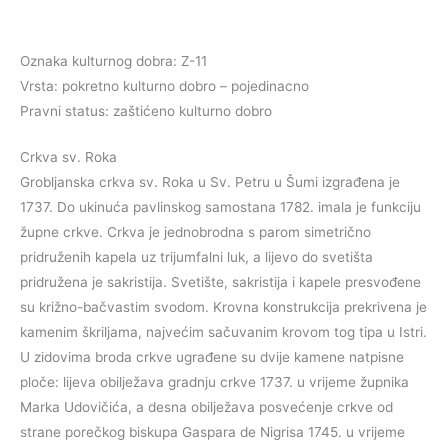
Oznaka kulturnog dobra: Z-11
Vrsta: pokretno kulturno dobro – pojedinacno
Pravni status: zaštićeno kulturno dobro
Crkva sv. Roka
Grobljanska crkva sv. Roka u Sv. Petru u Šumi izgrađena je
1737. Do ukinuća pavlinskog samostana 1782. imala je funkciju
župne crkve. Crkva je jednobrodna s parom simetrično
pridruženih kapela uz trijumfalni luk, a lijevo do svetišta
pridružena je sakristija. Svetište, sakristija i kapele presvođene
su križno-bačvastim svodom. Krovna konstrukcija prekrivena je
kamenim škriljama, najvećim sačuvanim krovom tog tipa u Istri.
U zidovima broda crkve ugrađene su dvije kamene natpisne
ploče: lijeva obilježava gradnju crkve 1737. u vrijeme župnika
Marka Udovičića, a desna obilježava posvećenje crkve od
strane porečkog biskupa Gaspara de Nigrisa 1745. u vrijeme