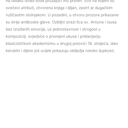
na oblaku iznad stola pružajući mu prsten. Stol na kojem su
svečevi atributi, otvorena knjiga i ljiljan, zastrt je dugačkim
ružičastim stolnjakom. U pozadini, u otvoru prozora prikazane
su dvije anđeoske glave. Ozbiljni izrazi lica sv. Antuna i Isusa
bez izraženih emocija, uz jednostavnost i strogost u
kompoziciji, svjedoče o promjeni ukusa i priklanjanju
klasicističkom akademizmu u drugoj polovici 18. stoljeća, iako
kerubini i dijete još uvijek pokazuju obilježja rokoko ljupkosti.