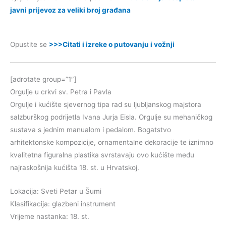
javni prijevoz za veliki broj građana
Opustite se
>>>Citati i izreke o putovanju i vožnji
[adrotate group=”1″]
Orgulje u crkvi sv. Petra i Pavla
Orgulje i kućište sjevernog tipa rad su ljubljanskog majstora
salzburškog podrijetla Ivana Jurja Eisla. Orgulje su mehaničkog
sustava s jednim manualom i pedalom. Bogatstvo
arhitektonske kompozicije, ornamentalne dekoracije te iznimno
kvalitetna figuralna plastika svrstavaju ovo kućište među
najraskošnija kućišta 18. st. u Hrvatskoj.
Lokacija: Sveti Petar u Šumi
Klasifikacija: glazbeni instrument
Vrijeme nastanka: 18. st.