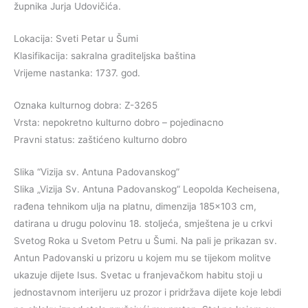
župnika Jurja Udovičića.
Lokacija: Sveti Petar u Šumi
Klasifikacija: sakralna graditeljska baština
Vrijeme nastanka: 1737. god.
Oznaka kulturnog dobra: Z-3265
Vrsta: nepokretno kulturno dobro – pojedinacno
Pravni status: zaštićeno kulturno dobro
Slika “Vizija sv. Antuna Padovanskog”
Slika „Vizija Sv. Antuna Padovanskog“ Leopolda Kecheisena,
rađena tehnikom ulja na platnu, dimenzija 185×103 cm,
datirana u drugu polovinu 18. stoljeća, smještena je u crkvi
Svetog Roka u Svetom Petru u Šumi. Na pali je prikazan sv.
Antun Padovanski u prizoru u kojem mu se tijekom molitve
ukazuje dijete Isus. Svetac u franjevačkom habitu stoji u
jednostavnom interijeru uz prozor i pridržava dijete koje lebdi