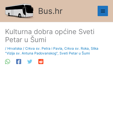
Skip
Bus.hr
to
content
Kulturna dobra općine Sveti
Petar u Šumi
/
Hrvatska
/
Crkva sv. Petra i Pavla
,
Crkva sv. Roka
,
Slika
"Vizija sv. Antuna Padovanskog"
,
Sveti Petar u Šumi