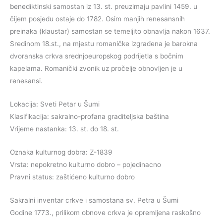
benediktinski samostan iz 13. st. preuzimaju pavlini 1459. u
čijem posjedu ostaje do 1782. Osim manjih renesansnih
preinaka (klaustar) samostan se temeljito obnavlja nakon 1637.
Sredinom 18.st., na mjestu romaničke izgrađena je barokna
dvoranska crkva srednjoeuropskog podrijetla s bočnim
kapelama. Romanički zvonik uz pročelje obnovljen je u
renesansi.
Lokacija: Sveti Petar u Šumi
Klasifikacija: sakralno-profana graditeljska baština
Vrijeme nastanka: 13. st. do 18. st.
Oznaka kulturnog dobra: Z-1839
Vrsta: nepokretno kulturno dobro – pojedinacno
Pravni status: zaštićeno kulturno dobro
Sakralni inventar crkve i samostana sv. Petra u Šumi
Godine 1773., prilikom obnove crkva je opremljena raskošno