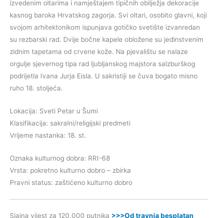
izvedenim oltarima i namještajem tipičnih obilježja dekoracije
kasnog baroka Hrvatskog zagorja. Svi oltari, osobito glavni, koji
svojom arhitektonikom ispunjava gotičko svetište izvanredan
su rezbarski rad. Dvije bočne kapele obložene su jedinstvenim
zidnim tapetama od crvene kože. Na pjevalištu se nalaze
orgulje sjevernog tipa rad ljubljanskog majstora salzburškog
podrijetla Ivana Jurja Eisla. U sakristiji se čuva bogato misno
ruho 18. stoljeća.
Lokacija: Sveti Petar u Šumi
Klasifikacija: sakralni/religijski predmeti
Vrijeme nastanka: 18. st.
Oznaka kulturnog dobra: RRI-68
Vrsta: pokretno kulturno dobro – zbirka
Pravni status: zaštićeno kulturno dobro
Sjajna vijest za 120.000 putnika
>>>Od travnja besplatan