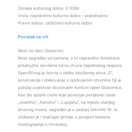
Oznaka kulturnog dobra: Z-5284
Vrsta: nepokretno kulturno dobro – pojedinačno
Pravni status: zaštićeno kulturno dobro
Povratak na vrh
Most na rijeci Globornici
Most sagrađen od kamena, s tri nepravilno ritmizirana
polukružno završena lučna otvora nejednakog raspona.
Specifičnog je tlocrta u obliku izduženog slova „S“,
konstrukcije i oblikovanja s razdvojenim otvorima čiji je
položaj uvjetovan dvostrukim koritom rijeke Globornice.
Kao dio spojne ceste koja povezuje povijesne ceste
„Jozefinu“, „Karolinu“ i „Lujzijanu“, na mjestu starijeg
drvenog mosta, sagrađen je u zadnjoj četvrtini 19. st.
Unikatan je i značajan primjer u povijesti kamene
mostogradnje u Hrvatskoj.