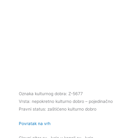
Oznaka kulturnog dobra: Z-5677
Vrsta: nepokretno kulturno dobro – pojedinačno
Pravni status: zaštićeno kulturno dobro
Povratak na vrh
Glavni oltar sv. Jurja u kapeli sv. Jurja