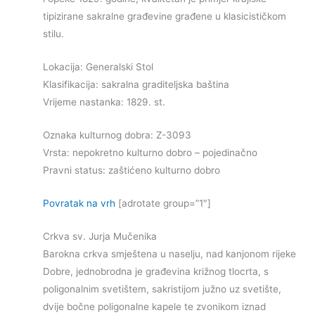
tipizirane sakralne građevine građene u klasicističkom
stilu.
Lokacija: Generalski Stol
Klasifikacija: sakralna graditeljska baština
Vrijeme nastanka: 1829. st.
Oznaka kulturnog dobra: Z-3093
Vrsta: nepokretno kulturno dobro – pojedinačno
Pravni status: zaštićeno kulturno dobro
Povratak na vrh
[adrotate group=”1″]
Crkva sv. Jurja Mučenika
Barokna crkva smještena u naselju, nad kanjonom rijeke
Dobre, jednobrodna je građevina križnog tlocrta, s
poligonalnim svetištem, sakristijom južno uz svetište,
dvije bočne poligonalne kapele te zvonikom iznad