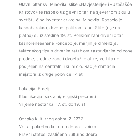
Glavni oltar sv. Mihovila, slike «Navještenje» i «Uzašašće
Kristovo» te raspelo uz glavni oltar, na sjevernom zidu u
svetištu čine inventar crkve sv. Mihovila. Raspelo je
kasnobarokno, drveno, polikromirano. Slike (ulje na
platnu) su iz sredine 19. st. Polikromirani drveni oltar
kasnorenesansne koncepcije, manjih je dimenzija,
tektonskog tipa s drvenim retablom sastavljenim od zone
predele, srednje zone i dvoetažne atike, vertikalno
podijeljen na centralni i krilni dio. Rad je domaćih
majstora iz druge polovice 17. st.
Lokacija: Erdelj
Klasifikacija: sakralni/religijski predmeti
Vrijeme nastanka: 17. st. do 19. st.
Oznaka kulturnog dobra: Z-2772
Vrsta: pokretno kulturno dobro – zbirka
Pravni status: zaštićeno kulturno dobro