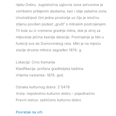
rijeku Dobru. Jugoistočna uglovna zona zatvorena je
vertikalno pribijenim daskama, kao i obje zabatne zone.
Unutrašnjost čini jedna prostorija uz čiju je istočnu
stijenu povišen podest „grušt“ s mlinskim postrojenjem.
Tri kola su iz vremena gradnje mlina, dok je stroj za
mljevenje ječma kasnije datacije. Postrojenje je bilo u
funkciji sve do Domovinskog rata. Mlin je na mjestu
starije drvene mlinice sagrađen 1876. g.
Lokacija: Crno Kamanje
Klasifikacija: profana graditeljska baština
Vrijeme nastanka: 1876. god.
Oznaka kulturnog dobra: Z-5478
Vrsta: nepokretno kulturno dobro – pojedinačno
Pravni status: zaštićeno kulturno dobro
Povratak na vrh