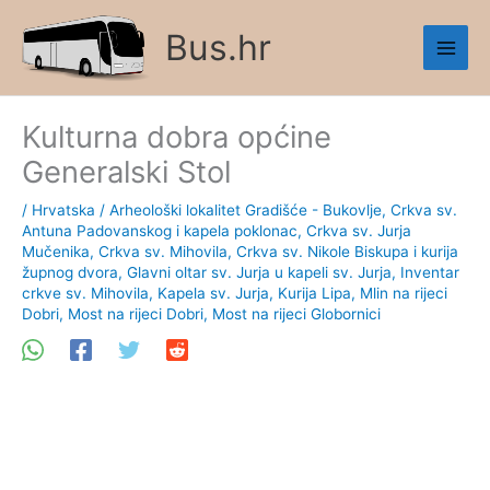
Skip
Bus.hr
to
content
Kulturna dobra općine
Generalski Stol
/
Hrvatska
/
Arheološki lokalitet Gradišće - Bukovlje
,
Crkva sv.
Antuna Padovanskog i kapela poklonac
,
Crkva sv. Jurja
Mučenika
,
Crkva sv. Mihovila
,
Crkva sv. Nikole Biskupa i kurija
župnog dvora
,
Glavni oltar sv. Jurja u kapeli sv. Jurja
,
Inventar
crkve sv. Mihovila
,
Kapela sv. Jurja
,
Kurija Lipa
,
Mlin na rijeci
Dobri
,
Most na rijeci Dobri
,
Most na rijeci Globornici