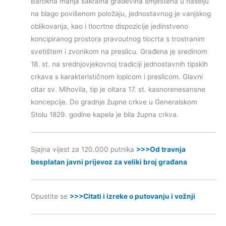
Barokna manja sakralna građevina smještena u naselju
na blago povišenom položaju, jednostavnog je vanjskog
oblikovanja, kao i tlocrtne dispozicije jedinstveno
koncipiranog prostora pravoutnog tlocrta s trostranim
svetištem i zvonikom na preslicu. Građena je sredinom
18. st. na srednjovjekovnoj tradiciji jednostavnih tipskih
crkava s karakterističnom lopicom i preslicom. Glavni
oltar sv. Mihovila, tip je oltara 17. st. kasnorenesansne
koncepcije. Do gradnje župne crkve u Generalskom
Stolu 1829. godine kapela je bila župna crkva.
Sjajna vijest za 120.000 putnika
>>>Od travnja
besplatan javni prijevoz za veliki broj građana
Opustite se
>>>Citati i izreke o putovanju i vožnji