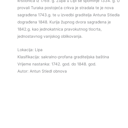
krstionica iz 1769. g. Župa u Lipi se spominje 1334. g. U
provali Turaka postojeća crkva je stradala te je nova
sagrađena 1743.g. te u izvedbi graditelja Antuna Stiedla
dograđena 1848. Kurija župnog dvora sagrađena je
1842.g. kao jednokatnica pravokutnog tlocrta,
jednostavnog vanjskog oblikovanja.
Lokacija: Lipa
Klasifikacija: sakralno-profana graditeljska baština
Vrijeme nastanka: 1742. god. do 1848. god.
Autor: Antun Stiedl obnova