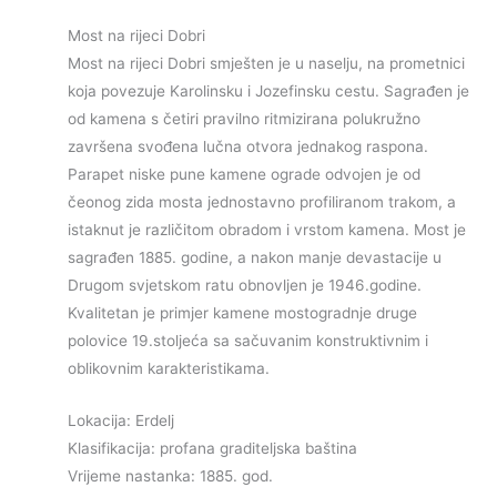
Most na rijeci Dobri
Most na rijeci Dobri smješten je u naselju, na prometnici
koja povezuje Karolinsku i Jozefinsku cestu. Sagrađen je
od kamena s četiri pravilno ritmizirana polukružno
završena svođena lučna otvora jednakog raspona.
Parapet niske pune kamene ograde odvojen je od
čeonog zida mosta jednostavno profiliranom trakom, a
istaknut je različitom obradom i vrstom kamena. Most je
sagrađen 1885. godine, a nakon manje devastacije u
Drugom svjetskom ratu obnovljen je 1946.godine.
Kvalitetan je primjer kamene mostogradnje druge
polovice 19.stoljeća sa sačuvanim konstruktivnim i
oblikovnim karakteristikama.
Lokacija: Erdelj
Klasifikacija: profana graditeljska baština
Vrijeme nastanka: 1885. god.