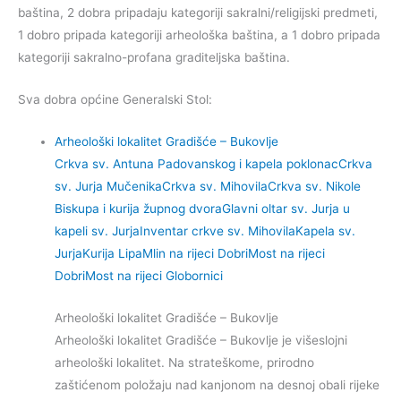
baština, 2 dobra pripadaju kategoriji sakralni/religijski predmeti,
1 dobro pripada kategoriji arheološka baština, a 1 dobro pripada
kategoriji sakralno-profana graditeljska baština.
Sva dobra općine Generalski Stol:
Arheološki lokalitet Gradišće – Bukovlje
Crkva sv. Antuna Padovanskog i kapela poklonac
Crkva
sv. Jurja Mučenika
Crkva sv. Mihovila
Crkva sv. Nikole
Biskupa i kurija župnog dvora
Glavni oltar sv. Jurja u
kapeli sv. Jurja
Inventar crkve sv. Mihovila
Kapela sv.
Jurja
Kurija Lipa
Mlin na rijeci Dobri
Most na rijeci
Dobri
Most na rijeci Globornici
Arheološki lokalitet Gradišće – Bukovlje
Arheološki lokalitet Gradišće – Bukovlje je višeslojni
arheološki lokalitet. Na strateškome, prirodno
zaštićenom položaju nad kanjonom na desnoj obali rijeke