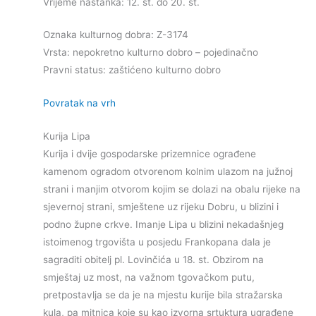
Vrijeme nastanka: 12. st. do 20. st.
Oznaka kulturnog dobra: Z-3174
Vrsta: nepokretno kulturno dobro – pojedinačno
Pravni status: zaštićeno kulturno dobro
Povratak na vrh
Kurija Lipa
Kurija i dvije gospodarske prizemnice ograđene
kamenom ogradom otvorenom kolnim ulazom na južnoj
strani i manjim otvorom kojim se dolazi na obalu rijeke na
sjevernoj strani, smještene uz rijeku Dobru, u blizini i
podno župne crkve. Imanje Lipa u blizini nekadašnjeg
istoimenog trgovišta u posjedu Frankopana dala je
sagraditi obitelj pl. Lovinčića u 18. st. Obzirom na
smještaj uz most, na važnom tgovačkom putu,
pretpostavlja se da je na mjestu kurije bila stražarska
kula, pa mitnica koje su kao izvorna srtuktura ugrađene