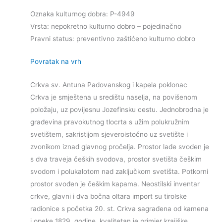
Oznaka kulturnog dobra: P-4949
Vrsta: nepokretno kulturno dobro – pojedinačno
Pravni status: preventivno zaštićeno kulturno dobro
Povratak na vrh
Crkva sv. Antuna Padovanskog i kapela poklonac
Crkva je smještena u središtu naselja, na povišenom
položaju, uz povijesnu Jozefinsku cestu. Jednobrodna je
građevina pravokutnog tlocrta s užim polukružnim
svetištem, sakristijom sjeveroistočno uz svetište i
zvonikom iznad glavnog pročelja. Prostor lađe svođen je
s dva traveja čeških svodova, prostor svetišta češkim
svodom i polukalotom nad zaključkom svetišta. Potkorni
prostor svođen je češkim kapama. Neostilski inventar
crkve, glavni i dva bočna oltara import su tirolske
radionice s početka 20. st. Crkva sagrađena od kamena
i opeke 1829. godine, kvalitetan je primjer krajiške