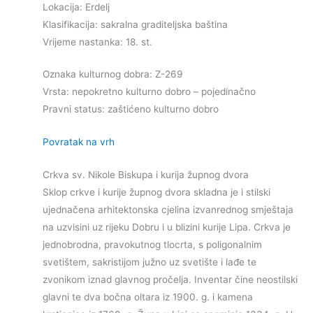
Lokacija: Erdelj
Klasifikacija: sakralna graditeljska baština
Vrijeme nastanka: 18. st.
Oznaka kulturnog dobra: Z-269
Vrsta: nepokretno kulturno dobro – pojedinačno
Pravni status: zaštićeno kulturno dobro
Povratak na vrh
Crkva sv. Nikole Biskupa i kurija župnog dvora
Sklop crkve i kurije župnog dvora skladna je i stilski
ujednačena arhitektonska cjelina izvanrednog smještaja
na uzvisini uz rijeku Dobru i u blizini kurije Lipa. Crkva je
jednobrodna, pravokutnog tlocrta, s poligonalnim
svetištem, sakristijom južno uz svetište i lađe te
zvonikom iznad glavnog pročelja. Inventar čine neostilski
glavni te dva bočna oltara iz 1900. g. i kamena