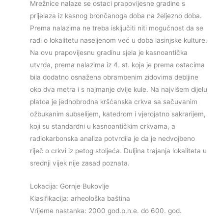
Mrežnice nalaze se ostaci prapovijesne gradine s
prijelaza iz kasnog brončanoga doba na željezno doba.
Prema nalazima ne treba isključiti niti mogućnost da se
radi o lokalitetu naseljenom već u doba lasinjske kulture.
Na ovu prapovijesnu gradinu sjela je kasnoantička
utvrda, prema nalazima iz 4. st. koja je prema ostacima
bila dodatno osnažena obrambenim zidovima debljine
oko dva metra i s najmanje dvije kule. Na najvišem dijelu
platoa je jednobrodna kršćanska crkva sa sačuvanim
ožbukanim subselijem, katedrom i vjerojatno sakrarijem,
koji su standardni u kasnoantičkim crkvama, a
radiokarbonska analiza potvrdila je da je nedvojbeno
riječ o crkvi iz petog stoljeća. Duljina trajanja lokaliteta u
srednji vijek nije zasad poznata.
Lokacija: Gornje Bukovlje
Klasifikacija: arheološka baština
Vrijeme nastanka: 2000 god.p.n.e. do 600. god.