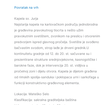
Povratak na vrh
Kapela sv. Jurja
Najstarija kapela na karlovačkom području jednobrodna
je građevina pravokutnog tlocrta s nešto užim
pravokutnim svetištem, zvonikom na preslicu i otvorenim
predvorjem ispred glavnog pročelja. Svetište je svođeno
bačvastim svodom, strop lađe je drveni grednik.U
kontinuitetu gradnje od 12. do 20. st. sačuvane su i
prezentirane strukture srednjovjekovne, kasnogotičke i
barokne faze, dok je intervencija 20. st. vidljiva u
pročelnoj zoni i dijelu otvora. Kapela je dijelom građena
od rimskih spolija-sanduka i poklopaca urni i sarkofaga u
funkciji konstruktivno-građevnog elementa.
Lokacija: Mateško Selo
Klasifikacija: sakralna graditeljska baština