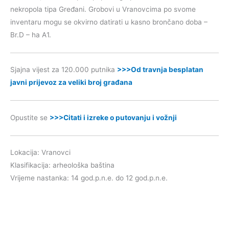
nekropola tipa Gređani. Grobovi u Vranovcima po svome
inventaru mogu se okvirno datirati u kasno brončano doba –
Br.D – ha A1.
Sjajna vijest za 120.000 putnika
>>>Od travnja besplatan
javni prijevoz za veliki broj građana
Opustite se
>>>Citati i izreke o putovanju i vožnji
Lokacija: Vranovci
Klasifikacija: arheološka baština
Vrijeme nastanka: 14 god.p.n.e. do 12 god.p.n.e.