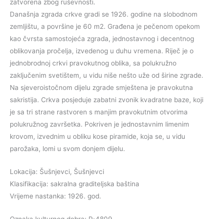
zatvorena zbog ruševnosti.
Današnja zgrada crkve gradi se 1926. godine na slobodnom
zemljištu, a površine je 60 m2. Građena je pečenom opekom
kao čvrsta samostojeća zgrada, jednostavnog i decentnog
oblikovanja pročelja, izvedenog u duhu vremena. Riječ je o
jednobrodnoj crkvi pravokutnog oblika, sa polukružno
zaključenim svetištem, u vidu niše nešto uže od širine zgrade.
Na sjeveroistočnom dijelu zgrade smještena je pravokutna
sakristija. Crkva posjeduje zabatni zvonik kvadratne baze, koji
je sa tri strane rastvoren s manjim pravokutnim otvorima
polukružnog završetka. Pokriven je jednostavnim limenim
krovom, izvednim u obliku kose piramide, koja se, u vidu
parožaka, lomi u svom donjem dijelu.
Lokacija: Šušnjevci, Šušnjevci
Klasifikacija: sakralna graditeljska baština
Vrijeme nastanka: 1926. god.
Oznaka kulturnog dobra: P-4809