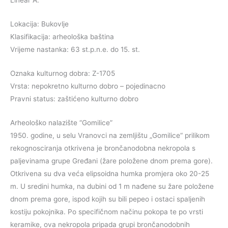
Linear A.
Lokacija: Bukovlje
Klasifikacija: arheološka baština
Vrijeme nastanka: 63 st.p.n.e. do 15. st.
Oznaka kulturnog dobra: Z-1705
Vrsta: nepokretno kulturno dobro – pojedinacno
Pravni status: zaštićeno kulturno dobro
Arheološko nalazište “Gomilice”
1950. godine, u selu Vranovci na zemljištu „Gomilice“ prilikom
rekognosciranja otkrivena je brončanodobna nekropola s
paljevinama grupe Gređani (žare položene dnom prema gore).
Otkrivena su dva veća elipsoidna humka promjera oko 20-25
m. U sredini humka, na dubini od 1 m nađene su žare položene
dnom prema gore, ispod kojih su bili pepeo i ostaci spaljenih
kostiju pokojnika. Po specifičnom načinu pokopa te po vrsti
keramike, ova nekropola pripada grupi brončanodobnih