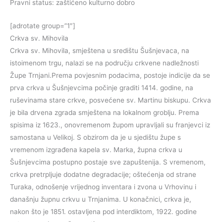
Pravni status: zaštićeno kulturno dobro
[adrotate group=”1″]
Crkva sv. Mihovila
Crkva sv. Mihovila, smještena u središtu Šušnjevaca, na
istoimenom trgu, nalazi se na području crkvene nadležnosti
Župe Trnjani.Prema povjesnim podacima, postoje indicije da se
prva crkva u Šušnjevcima počinje graditi 1414. godine, na
ruševinama stare crkve, posvećene sv. Martinu biskupu. Crkva
je bila drvena zgrada smještena na lokalnom groblju. Prema
spisima iz 1623., onovremenom župom upravljali su franjevci iz
samostana u Velikoj. S obzirom da je u sjedištu župe s
vremenom izgrađena kapela sv. Marka, župna crkva u
Šušnjevcima postupno postaje sve zapuštenija. S vremenom,
crkva pretrpljuje dodatne degradacije; oštećenja od strane
Turaka, odnošenje vrijednog inventara i zvona u Vrhovinu i
današnju župnu crkvu u Trnjanima. U konačnici, crkva je,
nakon što je 1851. ostavljena pod interdiktom, 1922. godine