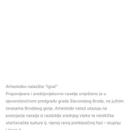
Arheološko nalazište “Igrač”
Prapovijesno i srednjovjekovno naselje smješteno je u
sjeveroistočnom predgrađu grada Slavonskog Broda, na južnim
terasama Brodskog gorja. Arheološki nalazi ukazuju na
postojanje naselja iz razdoblja srednjeg vijeka te neolitičke
starčevačke kulture tj. njenoj ranoj pretklasičnoj fazi – stupnju