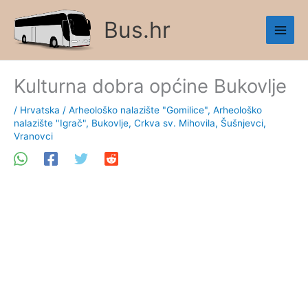
Skip
Bus.hr
to
content
Kulturna dobra općine Bukovlje
/
Hrvatska
/
Arheološko nalazište "Gomilice"
,
Arheološko
nalazište "Igrač"
,
Bukovlje
,
Crkva sv. Mihovila
,
Šušnjevci
,
Vranovci