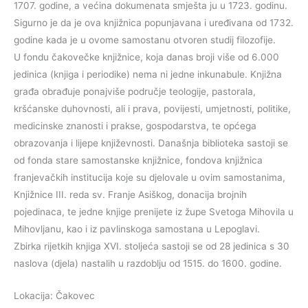
1707. godine, a većina dokumenata smješta ju u 1723. godinu.
Sigurno je da je ova knjižnica popunjavana i uređivana od 1732.
godine kada je u ovome samostanu otvoren studij filozofije.
U fondu čakovečke knjižnice, koja danas broji više od 6.000
jedinica (knjiga i periodike) nema ni jedne inkunabule. Knjižna
građa obrađuje ponajviše područje teologije, pastorala,
kršćanske duhovnosti, ali i prava, povijesti, umjetnosti, politike,
medicinske znanosti i prakse, gospodarstva, te općega
obrazovanja i lijepe književnosti. Današnja biblioteka sastoji se
od fonda stare samostanske knjižnice, fondova knjižnica
franjevačkih institucija koje su djelovale u ovim samostanima,
Knjižnice III. reda sv. Franje Asiškog, donacija brojnih
pojedinaca, te jedne knjige prenijete iz župe Svetoga Mihovila u
Mihovljanu, kao i iz pavlinskoga samostana u Lepoglavi.
Zbirka rijetkih knjiga XVI. stoljeća sastoji se od 28 jedinica s 30
naslova (djela) nastalih u razdoblju od 1515. do 1600. godine.
Lokacija: Čakovec