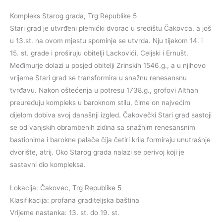
Kompleks Starog grada, Trg Republike 5
Stari grad je utvrđeni plemićki dvorac u središtu Čakovca, a još
u 13.st. na ovom mjestu spominje se utvrda. Nju tijekom 14. i
15. st. grade i proširuju obitelji Lackovići, Celjski i Ernušt.
Međimurje dolazi u posjed obitelji Zrinskih 1546.g., a u njihovo
vrijeme Stari grad se transformira u snažnu renesansnu
tvrđavu. Nakon oštećenja u potresu 1738.g., grofovi Althan
preuređuju kompleks u baroknom stilu, čime on najvećim
dijelom dobiva svoj današnji izgled. Čakovečki Stari grad sastoji
se od vanjskih obrambenih zidina sa snažnim renesansnim
bastionima i barokne palače čija četiri krila formiraju unutrašnje
dvorište, atrij. Oko Starog grada nalazi se perivoj koji je
sastavni dio kompleksa.
Lokacija: Čakovec, Trg Republike 5
Klasifikacija: profana graditeljska baština
Vrijeme nastanka: 13. st. do 19. st.