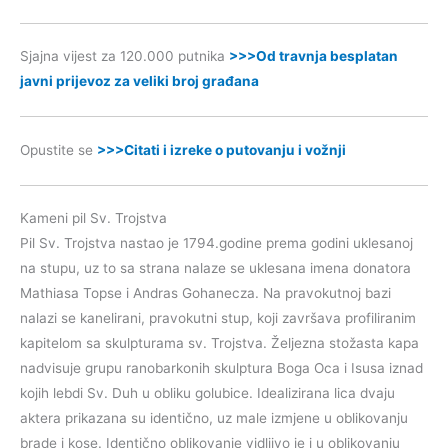
Sjajna vijest za 120.000 putnika
>>>Od travnja besplatan
javni prijevoz za veliki broj građana
Opustite se
>>>Citati i izreke o putovanju i vožnji
Kameni pil Sv. Trojstva
Pil Sv. Trojstva nastao je 1794.godine prema godini uklesanoj
na stupu, uz to sa strana nalaze se uklesana imena donatora
Mathiasa Topse i Andras Gohanecza. Na pravokutnoj bazi
nalazi se kanelirani, pravokutni stup, koji završava profiliranim
kapitelom sa skulpturama sv. Trojstva. Željezna stožasta kapa
nadvisuje grupu ranobarkonih skulptura Boga Oca i Isusa iznad
kojih lebdi Sv. Duh u obliku golubice. Idealizirana lica dvaju
aktera prikazana su identično, uz male izmjene u oblikovanju
brade i kose. Identično oblikovanje vidljivo je i u oblikovanju