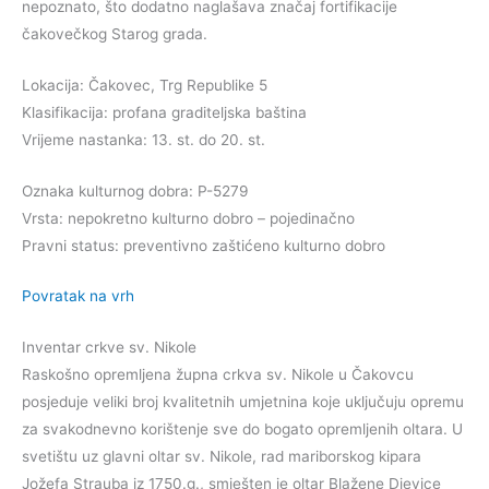
nepoznato, što dodatno naglašava značaj fortifikacije
čakovečkog Starog grada.
Lokacija: Čakovec, Trg Republike 5
Klasifikacija: profana graditeljska baština
Vrijeme nastanka: 13. st. do 20. st.
Oznaka kulturnog dobra: P-5279
Vrsta: nepokretno kulturno dobro – pojedinačno
Pravni status: preventivno zaštićeno kulturno dobro
Povratak na vrh
Inventar crkve sv. Nikole
Raskošno opremljena župna crkva sv. Nikole u Čakovcu
posjeduje veliki broj kvalitetnih umjetnina koje uključuju opremu
za svakodnevno korištenje sve do bogato opremljenih oltara. U
svetištu uz glavni oltar sv. Nikole, rad mariborskog kipara
Jožefa Strauba iz 1750.g., smješten je oltar Blažene Djevice