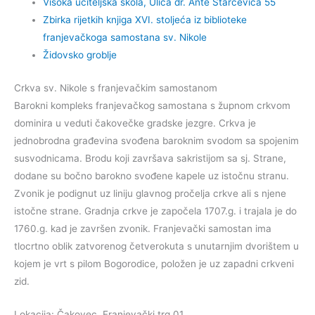
Visoka učiteljska škola, Ulica dr. Ante Starčevića 55
Zbirka rijetkih knjiga XVI. stoljeća iz biblioteke
franjevačkoga samostana sv. Nikole
Židovsko groblje
Crkva sv. Nikole s franjevačkim samostanom
Barokni kompleks franjevačkog samostana s župnom crkvom
dominira u veduti čakovečke gradske jezgre. Crkva je
jednobrodna građevina svođena baroknim svodom sa spojenim
susvodnicama. Brodu koji završava sakristijom sa sj. Strane,
dodane su bočno barokno svođene kapele uz istočnu stranu.
Zvonik je podignut uz liniju glavnog pročelja crkve ali s njene
istočne strane. Gradnja crkve je započela 1707.g. i trajala je do
1760.g. kad je završen zvonik. Franjevački samostan ima
tlocrtno oblik zatvorenog četverokuta s unutarnjim dvorištem u
kojem je vrt s pilom Bogorodice, položen je uz zapadni crkveni
zid.
Lokacija: Čakovec, Franjevački trg 01