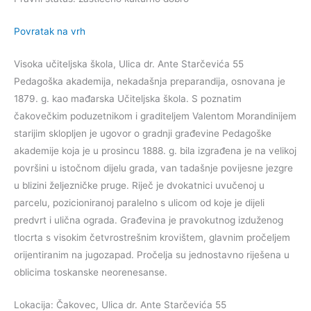
Povratak na vrh
Visoka učiteljska škola, Ulica dr. Ante Starčevića 55
Pedagoška akademija, nekadašnja preparandija, osnovana je
1879. g. kao mađarska Učiteljska škola. S poznatim
čakovečkim poduzetnikom i graditeljem Valentom Morandinijem
starijim sklopljen je ugovor o gradnji građevine Pedagoške
akademije koja je u prosincu 1888. g. bila izgrađena je na velikoj
površini u istočnom dijelu grada, van tadašnje povijesne jezgre
u blizini željezničke pruge. Riječ je dvokatnici uvučenoj u
parcelu, pozicioniranoj paralelno s ulicom od koje je dijeli
predvrt i ulična ograda. Građevina je pravokutnog izduženog
tlocrta s visokim četvrostrešnim krovištem, glavnim pročeljem
orijentiranim na jugozapad. Pročelja su jednostavno riješena u
oblicima toskanske neorenesanse.
Lokacija: Čakovec, Ulica dr. Ante Starčevića 55