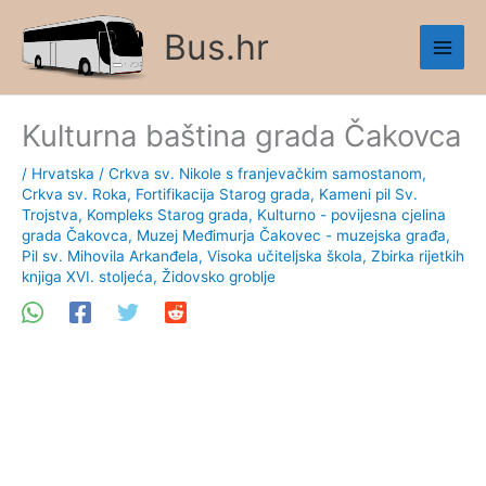
Skip
Bus.hr
to
content
Kulturna baština grada Čakovca
/
Hrvatska
/
Crkva sv. Nikole s franjevačkim samostanom
,
Crkva sv. Roka
,
Fortifikacija Starog grada
,
Kameni pil Sv.
Trojstva
,
Kompleks Starog grada
,
Kulturno - povijesna cjelina
grada Čakovca
,
Muzej Međimurja Čakovec - muzejska građa
,
Pil sv. Mihovila Arkanđela
,
Visoka učiteljska škola
,
Zbirka rijetkih
knjiga XVI. stoljeća
,
Židovsko groblje