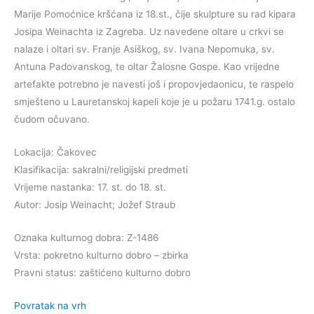
Marije Pomoćnice kršćana iz 18.st., čije skulpture su rad kipara
Josipa Weinachta iz Zagreba. Uz navedene oltare u crkvi se
nalaze i oltari sv. Franje Asiškog, sv. Ivana Nepomuka, sv.
Antuna Padovanskog, te oltar Žalosne Gospe. Kao vrijedne
artefakte potrebno je navesti još i propovjedaonicu, te raspelo
smješteno u Lauretanskoj kapeli koje je u požaru 1741.g. ostalo
čudom očuvano.
Lokacija: Čakovec
Klasifikacija: sakralni/religijski predmeti
Vrijeme nastanka: 17. st. do 18. st.
Autor: Josip Weinacht; Jožef Straub
Oznaka kulturnog dobra: Z-1486
Vrsta: pokretno kulturno dobro – zbirka
Pravni status: zaštićeno kulturno dobro
Povratak na vrh