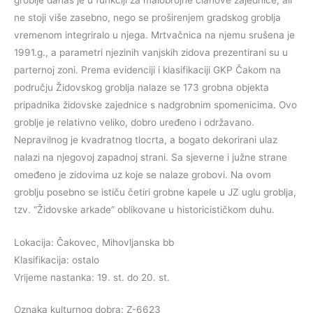
ne stoji više zasebno, nego se proširenjem gradskog groblja
vremenom integriralo u njega. Mrtvačnica na njemu srušena je
1991.g., a parametri njezinih vanjskih zidova prezentirani su u
parternoj zoni. Prema evidenciji i klasifikaciji GKP Čakom na
području Židovskog groblja nalaze se 173 grobna objekta
pripadnika židovske zajednice s nadgrobnim spomenicima. Ovo
groblje je relativno veliko, dobro uređeno i održavano.
Nepravilnog je kvadratnog tlocrta, a bogato dekorirani ulaz
nalazi na njegovoj zapadnoj strani. Sa sjeverne i južne strane
omeđeno je zidovima uz koje se nalaze grobovi. Na ovom
groblju posebno se ističu četiri grobne kapele u JZ uglu groblja,
tzv. “Židovske arkade” oblikovane u historicističkom duhu.
Lokacija: Čakovec, Mihovljanska bb
Klasifikacija: ostalo
Vrijeme nastanka: 19. st. do 20. st.
Oznaka kulturnog dobra: Z-6623