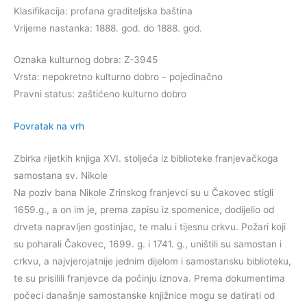
Klasifikacija: profana graditeljska baština
Vrijeme nastanka: 1888. god. do 1888. god.
Oznaka kulturnog dobra: Z-3945
Vrsta: nepokretno kulturno dobro – pojedinačno
Pravni status: zaštićeno kulturno dobro
Povratak na vrh
Zbirka rijetkih knjiga XVI. stoljeća iz biblioteke franjevačkoga
samostana sv. Nikole
Na poziv bana Nikole Zrinskog franjevci su u Čakovec stigli
1659.g., a on im je, prema zapisu iz spomenice, dodijelio od
drveta napravljen gostinjac, te malu i tijesnu crkvu. Požari koji
su poharali Čakovec, 1699. g. i 1741. g., uništili su samostan i
crkvu, a najvjerojatnije jednim dijelom i samostansku biblioteku,
te su prisilili franjevce da počinju iznova. Prema dokumentima
počeci današnje samostanske knjižnice mogu se datirati od