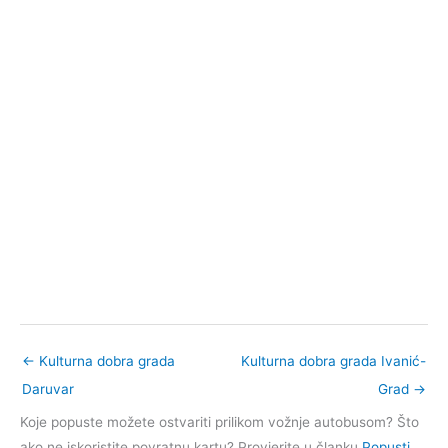
←
Kulturna dobra grada
Kulturna dobra grada Ivanić-
Daruvar
Grad
→
Koje popuste možete ostvariti prilikom vožnje autobusom? Što
ako ne iskoristite povratnu kartu? Provjerite u članku
Popusti