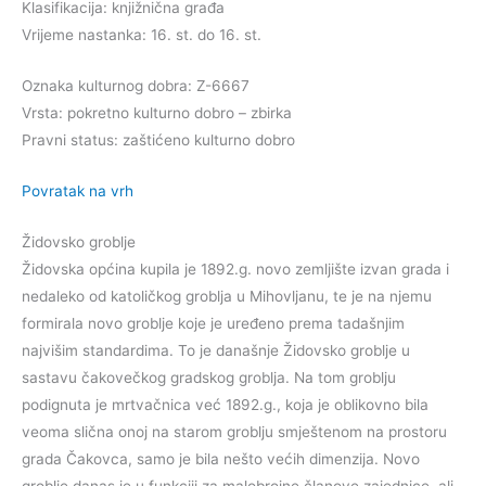
Klasifikacija: knjižnična građa
Vrijeme nastanka: 16. st. do 16. st.
Oznaka kulturnog dobra: Z-6667
Vrsta: pokretno kulturno dobro – zbirka
Pravni status: zaštićeno kulturno dobro
Povratak na vrh
Židovsko groblje
Židovska općina kupila je 1892.g. novo zemljište izvan grada i
nedaleko od katoličkog groblja u Mihovljanu, te je na njemu
formirala novo groblje koje je uređeno prema tadašnjim
najvišim standardima. To je današnje Židovsko groblje u
sastavu čakovečkog gradskog groblja. Na tom groblju
podignuta je mrtvačnica već 1892.g., koja je oblikovno bila
veoma slična onoj na starom groblju smještenom na prostoru
grada Čakovca, samo je bila nešto većih dimenzija. Novo
groblje danas je u funkciji za malobrojne članove zajednice, ali