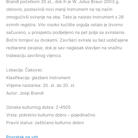
Brandl početkom 20.st., dok ih je W. Julius Braun 2003.g.
obnovio, postavivši novi manji instrument na taj način
omogućivši sviranje na oba. Tako je nastao instrument s 28
svirnih registra. Vrlo visoko kućište orgulja ostalo je izvorno
sačuvano, u prospektu podijeljeno na pet polja sa sviralama.
Bočni tornjevi su dvokatni. Završeci svirala su bez uobičajene
rezbarene zavjese, dok je sav naglasak stavljen na snažnu
trabeaciju završnog vijenca.
Lokacija: Čakovec
Klasifikacija: glazbeni instrument
Vrijeme nastanka: 20. st. do 20. st.
Autor: Josip Brandl
Oznaka kulturnog dobra: Z-4505
Vrsta: pokretno kulturno dobro – pojedinačno
Pravni status: zaštićeno kulturno dobro
Povratak na vrh