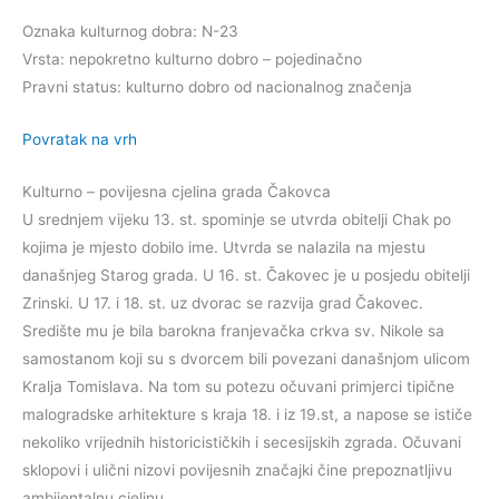
Oznaka kulturnog dobra: N-23
Vrsta: nepokretno kulturno dobro – pojedinačno
Pravni status: kulturno dobro od nacionalnog značenja
Povratak na vrh
Kulturno – povijesna cjelina grada Čakovca
U srednjem vijeku 13. st. spominje se utvrda obitelji Chak po
kojima je mjesto dobilo ime. Utvrda se nalazila na mjestu
današnjeg Starog grada. U 16. st. Čakovec je u posjedu obitelji
Zrinski. U 17. i 18. st. uz dvorac se razvija grad Čakovec.
Središte mu je bila barokna franjevačka crkva sv. Nikole sa
samostanom koji su s dvorcem bili povezani današnjom ulicom
Kralja Tomislava. Na tom su potezu očuvani primjerci tipične
malogradske arhitekture s kraja 18. i iz 19.st, a napose se ističe
nekoliko vrijednih historicističkih i secesijskih zgrada. Očuvani
sklopovi i ulični nizovi povijesnih značajki čine prepoznatljivu
ambijentalnu cjelinu.