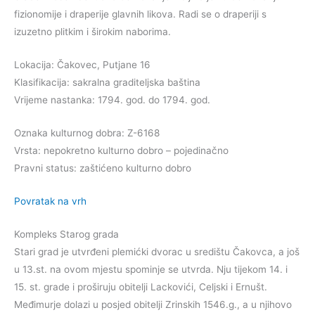
fizionomije i draperije glavnih likova. Radi se o draperiji s
izuzetno plitkim i širokim naborima.
Lokacija: Čakovec, Putjane 16
Klasifikacija: sakralna graditeljska baština
Vrijeme nastanka: 1794. god. do 1794. god.
Oznaka kulturnog dobra: Z-6168
Vrsta: nepokretno kulturno dobro – pojedinačno
Pravni status: zaštićeno kulturno dobro
Povratak na vrh
Kompleks Starog grada
Stari grad je utvrđeni plemićki dvorac u središtu Čakovca, a još
u 13.st. na ovom mjestu spominje se utvrda. Nju tijekom 14. i
15. st. grade i proširuju obitelji Lackovići, Celjski i Ernušt.
Međimurje dolazi u posjed obitelji Zrinskih 1546.g., a u njihovo