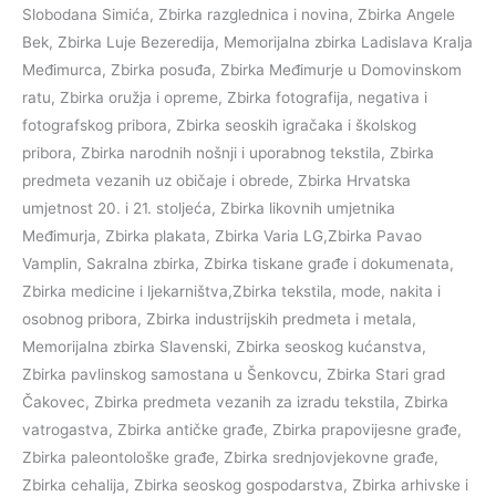
Slobodana Simića, Zbirka razglednica i novina, Zbirka Angele
Bek, Zbirka Luje Bezeredija, Memorijalna zbirka Ladislava Kralja
Međimurca, Zbirka posuđa, Zbirka Međimurje u Domovinskom
ratu, Zbirka oružja i opreme, Zbirka fotografija, negativa i
fotografskog pribora, Zbirka seoskih igračaka i školskog
pribora, Zbirka narodnih nošnji i uporabnog tekstila, Zbirka
predmeta vezanih uz običaje i obrede, Zbirka Hrvatska
umjetnost 20. i 21. stoljeća, Zbirka likovnih umjetnika
Međimurja, Zbirka plakata, Zbirka Varia LG,Zbirka Pavao
Vamplin, Sakralna zbirka, Zbirka tiskane građe i dokumenata,
Zbirka medicine i ljekarništva,Zbirka tekstila, mode, nakita i
osobnog pribora, Zbirka industrijskih predmeta i metala,
Memorijalna zbirka Slavenski, Zbirka seoskog kućanstva,
Zbirka pavlinskog samostana u Šenkovcu, Zbirka Stari grad
Čakovec, Zbirka predmeta vezanih za izradu tekstila, Zbirka
vatrogastva, Zbirka antičke građe, Zbirka prapovijesne građe,
Zbirka paleontološke građe, Zbirka srednjovjekovne građe,
Zbirka cehalija, Zbirka seoskog gospodarstva, Zbirka arhivske i