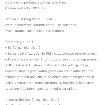
Klasifikacija: profana graditeljska baština
Vrijeme nastanka: 1911. god.
Oznaka kulturnog dobra: Z-3041
Vrsta: nepokretno kulturno dobro – pojedinacno
Pravni status: zaštićeno kulturno dobro
[adrotate group=”1″]
Mlin, Željeznička ulica 9
Mlin „na valjke“ izgrađen je 1921. g. za potrebe mljevenja većih
količina žitarica potrebnih za proizvodnju kruha za zaposlene u
tvrtki Belišće d.d. i stanovništvo radničke kolonije. Ta je
slobodnostojeća jednokatna građevina pravokutne tlocrtne
osnove građena opekom, ali i riječnim kamenom po čemu je
jedinstvena u arhitektonskom fundusu Belišća. Mlin pokriva
dvoslivno krovištem s pokrovom od biber crijepa.
Lokacija: Belišće, Željeznička ulica 9