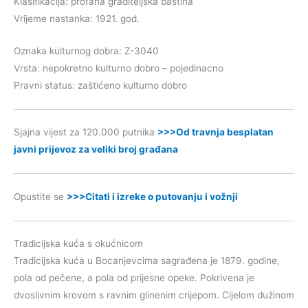
Klasifikacija: profana graditeljska baština
Vrijeme nastanka: 1921. god.
Oznaka kulturnog dobra: Z-3040
Vrsta: nepokretno kulturno dobro – pojedinacno
Pravni status: zaštićeno kulturno dobro
Sjajna vijest za 120.000 putnika
>>>Od travnja besplatan
javni prijevoz za veliki broj građana
Opustite se
>>>Citati i izreke o putovanju i vožnji
Tradicijska kuća s okućnicom
Tradicijska kuća u Bocanjevcima sagrađena je 1879. godine,
pola od pečene, a pola od prijesne opeke. Pokrivena je
dvoslivnim krovom s ravnim glinenim crijepom. Cijelom dužinom