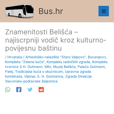
Skip
Bus.hr
to
content
Znamenitosti Belišća –
najiscrpniji vodič kroz kulturno-
povijesnu baštinu
/
Hrvatska
/
Arheološko nalazište "Staro Valpovo"
,
Bocanjevci
,
Kompleks "Zelene kuće"
,
Kompleks radničkih zgrada
,
Kompleks
tvornice S.H. Gutmann
,
Mlin
,
Muzej Belišće
,
Palača Gutmann
,
Palej
,
Tradicijska kuća s okućnicom
,
Upravna zgrada
kombinata
,
Vijenac S. H. Gutmanna
,
Zgrada Direkcije
Slavonsko-podravske željeznice