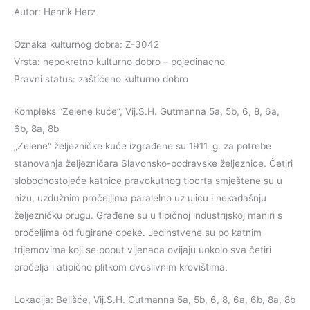
Autor: Henrik Herz
Oznaka kulturnog dobra: Z-3042
Vrsta: nepokretno kulturno dobro – pojedinacno
Pravni status: zaštićeno kulturno dobro
Kompleks “Zelene kuće”, Vij.S.H. Gutmanna 5a, 5b, 6, 8, 6a,
6b, 8a, 8b
„Zelene“ željezničke kuće izgrađene su 1911. g. za potrebe
stanovanja željezničara Slavonsko-podravske željeznice. Četiri
slobodnostojeće katnice pravokutnog tlocrta smještene su u
nizu, uzdužnim pročeljima paralelno uz ulicu i nekadašnju
željezničku prugu. Građene su u tipičnoj industrijskoj maniri s
pročeljima od fugirane opeke. Jedinstvene su po katnim
trijemovima koji se poput vijenaca ovijaju uokolo sva četiri
pročelja i atipično plitkom dvoslivnim krovištima.
Lokacija: Belišće, Vij.S.H. Gutmanna 5a, 5b, 6, 8, 6a, 6b, 8a, 8b