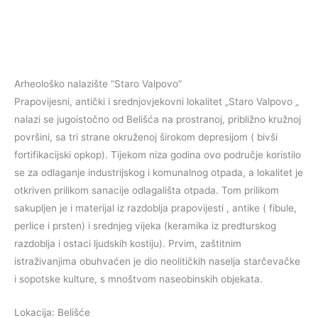
Arheološko nalazište “Staro Valpovo”
Prapovijesni, antički i srednjovjekovni lokalitet „Staro Valpovo „
nalazi se jugoistočno od Belišća na prostranoj, približno kružnoj
površini, sa tri strane okruženoj širokom depresijom ( bivši
fortifikacijski opkop). Tijekom niza godina ovo područje koristilo
se za odlaganje industrijskog i komunalnog otpada, a lokalitet je
otkriven prilikom sanacije odlagališta otpada. Tom prilikom
sakupljen je i materijal iz razdoblja prapovijesti , antike ( fibule,
perlice i prsten) i srednjeg vijeka (keramika iz predturskog
razdoblja i ostaci ljudskih kostiju). Prvim, zaštitnim
istraživanjima obuhvaćen je dio neolitičkih naselja starčevačke
i sopotske kulture, s mnoštvom naseobinskih objekata.
Lokacija: Belišće