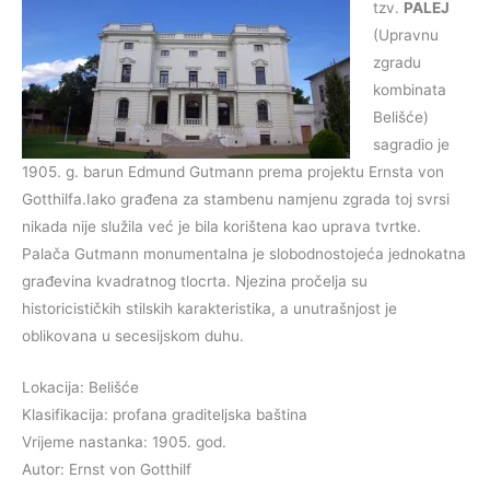
tzv.
PALEJ
(Upravnu
zgradu
kombinata
Belišće)
sagradio je
1905. g. barun Edmund Gutmann prema projektu Ernsta von
Gotthilfa.Iako građena za stambenu namjenu zgrada toj svrsi
nikada nije služila već je bila korištena kao uprava tvrtke.
Palača Gutmann monumentalna je slobodnostojeća jednokatna
građevina kvadratnog tlocrta. Njezina pročelja su
historicističkih stilskih karakteristika, a unutrašnjost je
oblikovana u secesijskom duhu.
Lokacija: Belišće
Klasifikacija: profana graditeljska baština
Vrijeme nastanka: 1905. god.
Autor: Ernst von Gotthilf