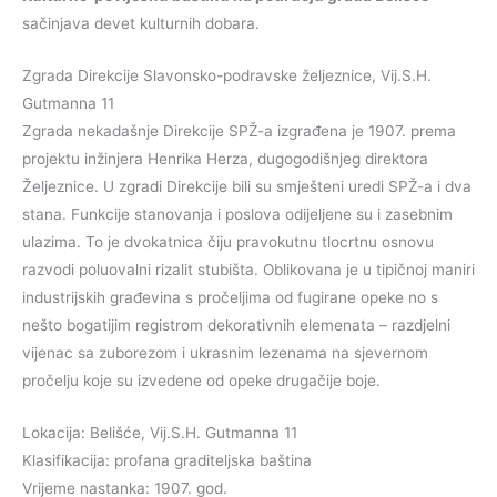
sačinjava devet kulturnih dobara.
Zgrada Direkcije Slavonsko-podravske željeznice, Vij.S.H.
Gutmanna 11
Zgrada nekadašnje Direkcije SPŽ-a izgrađena je 1907. prema
projektu inžinjera Henrika Herza, dugogodišnjeg direktora
Željeznice. U zgradi Direkcije bili su smješteni uredi SPŽ-a i dva
stana. Funkcije stanovanja i poslova odijeljene su i zasebnim
ulazima. To je dvokatnica čiju pravokutnu tlocrtnu osnovu
razvodi poluovalni rizalit stubišta. Oblikovana je u tipičnoj maniri
industrijskih građevina s pročeljima od fugirane opeke no s
nešto bogatijim registrom dekorativnih elemenata – razdjelni
vijenac sa zuborezom i ukrasnim lezenama na sjevernom
pročelju koje su izvedene od opeke drugačije boje.
Lokacija: Belišće, Vij.S.H. Gutmanna 11
Klasifikacija: profana graditeljska baština
Vrijeme nastanka: 1907. god.