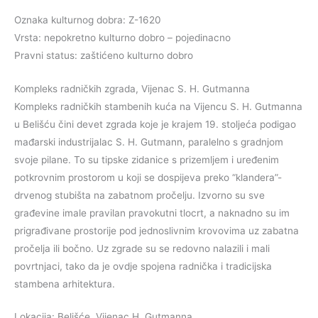
Oznaka kulturnog dobra: Z-1620
Vrsta: nepokretno kulturno dobro – pojedinacno
Pravni status: zaštićeno kulturno dobro
Kompleks radničkih zgrada, Vijenac S. H. Gutmanna
Kompleks radničkih stambenih kuća na Vijencu S. H. Gutmanna
u Belišću čini devet zgrada koje je krajem 19. stoljeća podigao
mađarski industrijalac S. H. Gutmann, paralelno s gradnjom
svoje pilane. To su tipske zidanice s prizemljem i uređenim
potkrovnim prostorom u koji se dospijeva preko “klandera”-
drvenog stubišta na zabatnom pročelju. Izvorno su sve
građevine imale pravilan pravokutni tlocrt, a naknadno su im
prigrađivane prostorije pod jednoslivnim krovovima uz zabatna
pročelja ili bočno. Uz zgrade su se redovno nalazili i mali
povrtnjaci, tako da je ovdje spojena radnička i tradicijska
stambena arhitektura.
Lokacija: Belišće, Vijenac H. Gutmanna