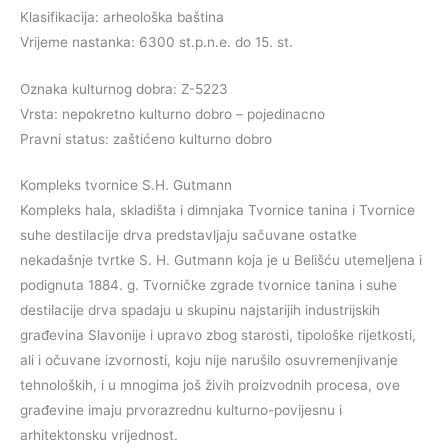
Klasifikacija: arheološka baština
Vrijeme nastanka: 6300 st.p.n.e. do 15. st.
Oznaka kulturnog dobra: Z-5223
Vrsta: nepokretno kulturno dobro – pojedinacno
Pravni status: zaštićeno kulturno dobro
Kompleks tvornice S.H. Gutmann
Kompleks hala, skladišta i dimnjaka Tvornice tanina i Tvornice
suhe destilacije drva predstavljaju sačuvane ostatke
nekadašnje tvrtke S. H. Gutmann koja je u Belišću utemeljena i
podignuta 1884. g. Tvorničke zgrade tvornice tanina i suhe
destilacije drva spadaju u skupinu najstarijih industrijskih
građevina Slavonije i upravo zbog starosti, tipološke rijetkosti,
ali i očuvane izvornosti, koju nije narušilo osuvremenjivanje
tehnoloških, i u mnogima još živih proizvodnih procesa, ove
građevine imaju prvorazrednu kulturno-povijesnu i
arhitektonsku vrijednost.