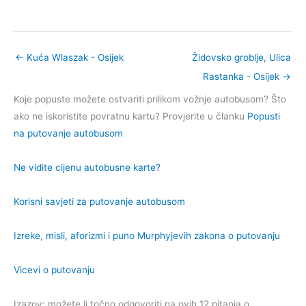
←
Kuća Wlaszak - Osijek
Židovsko groblje, Ulica
Rastanka - Osijek
→
Koje popuste možete ostvariti prilikom vožnje autobusom? Što
ako ne iskoristite povratnu kartu? Provjerite u članku
Popusti
na putovanje autobusom
Ne vidite cijenu autobusne karte?
Korisni savjeti za putovanje autobusom
Izreke, misli, aforizmi i puno Murphyjevih zakona o putovanju
Vicevi o putovanju
Izazov: možete li točno odgovoriti na ovih 12 pitanja o