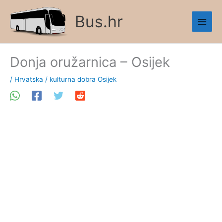
Skip
Bus.hr
to
content
Donja oružarnica – Osijek
/
Hrvatska
/
kulturna dobra Osijek