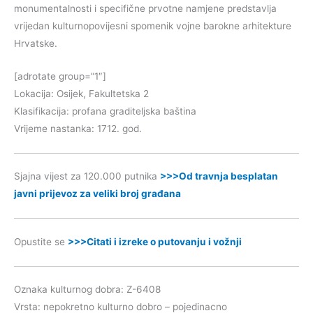
monumentalnosti i specifične prvotne namjene predstavlja
vrijedan kulturnopovijesni spomenik vojne barokne arhitekture
Hrvatske.
[adrotate group=”1″]
Lokacija: Osijek, Fakultetska 2
Klasifikacija: profana graditeljska baština
Vrijeme nastanka: 1712. god.
Sjajna vijest za 120.000 putnika
>>>Od travnja besplatan
javni prijevoz za veliki broj građana
Opustite se
>>>Citati i izreke o putovanju i vožnji
Oznaka kulturnog dobra: Z-6408
Vrsta: nepokretno kulturno dobro – pojedinacno