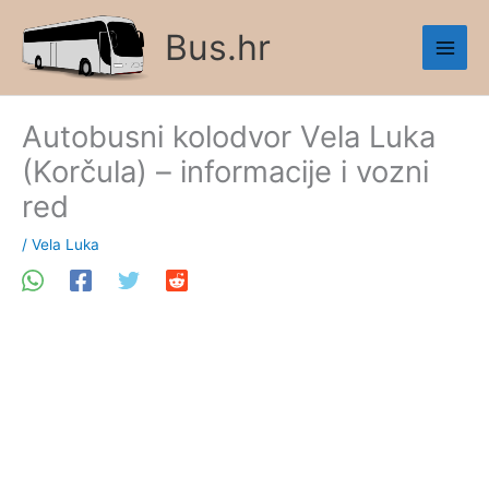
Skip
Bus.hr
to
content
Autobusni kolodvor Vela Luka
(Korčula) – informacije i vozni
red
/
Vela Luka