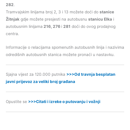
282
.
Tramvajskim linijama broj 2, 3 i 13 možete doći do
stanice
Žitnjak
gdje možete presjesti na autobusnu
stanicu Elka
i
autobusnim linijama
216, 276
i
281
doći do ovog prodajnog
centra.
Informacije o relacijama spomenutih autobusnih linija i nazivima
odredišnih autobusnih stanica možete pronaći u nastavku.
Sjajna vijest za 120.000 putnika
>>>Od travnja besplatan
javni prijevoz za veliki broj građana
Opustite se
>>>Citati i izreke o putovanju i vožnji