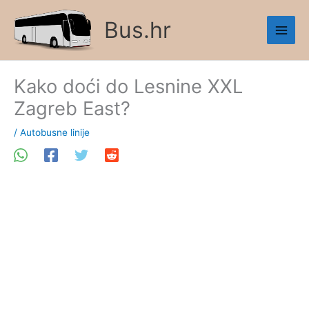
Skip
Bus.hr
to
content
Kako doći do Lesnine XXL
Zagreb East?
/
Autobusne linije