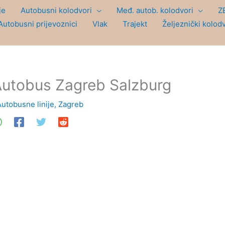
je
Autobusni kolodvori
Međ. autob. kolodvori
Z
Autobusni prijevoznici
Vlak
Trajekt
Željeznički kolod
utobus Zagreb Salzburg
Autobusne linije
,
Zagreb