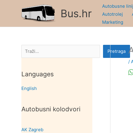
Skip
Autobusne lini
Bus.hr
to
Autotrolej
content
Marketing
A
Pretraga
Pretraga
/
Languages
English
Autobusni kolodvori
AK Zagreb