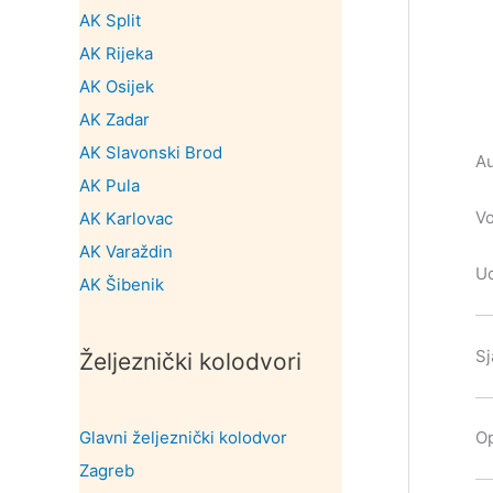
AK Split
AK Rijeka
AK Osijek
AK Zadar
AK Slavonski Brod
Au
AK Pula
Vo
AK Karlovac
AK Varaždin
Ud
AK Šibenik
Sj
Željeznički kolodvori
Glavni željeznički kolodvor
Op
Zagreb