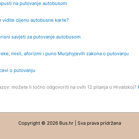
pusti na putovanje autobusom
 vidite cijenu autobusne karte?
risni savjeti za putovanje autobusom
reke, misli, aforizmi i puno Murphyjevih zakona o putovanju
cevi o putovanju
azov: možete li točno odgovoriti na ovih 12 pitanja o Hrvatskoj?
Copyright © 2026 Bus.hr | Sva prava pridržana