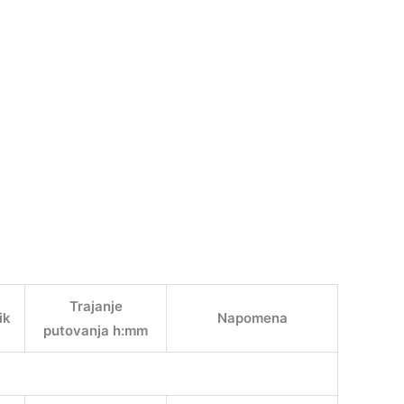
Trajanje
ik
Napomena
putovanja h:mm