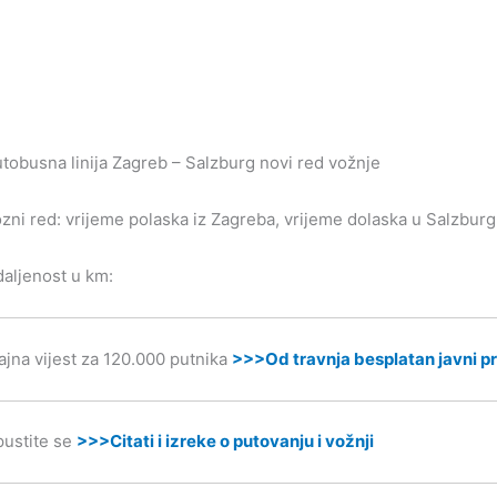
tobusna linija Zagreb – Salzburg novi red vožnje
zni red: vrijeme polaska iz Zagreba, vrijeme dolaska u Salzburg, 
aljenost u km:
ajna vijest za 120.000 putnika
>>>Od travnja besplatan javni pr
ustite se
>>>Citati i izreke o putovanju i vožnji