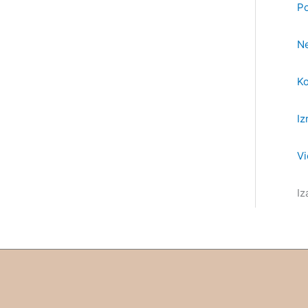
Po
Ne
Ko
Iz
Vi
Iz