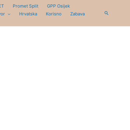
ET
Promet Split
GPP Osijek
Search
vor
Hrvatska
Korisno
Zabava