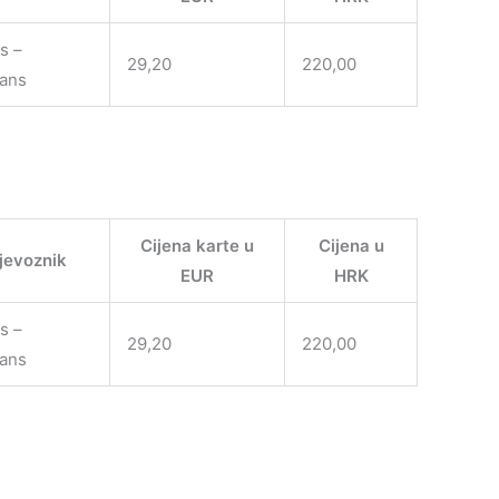
s –
29,20
220,00
rans
Cijena karte u
Cijena u
ijevoznik
EUR
HRK
s –
29,20
220,00
rans