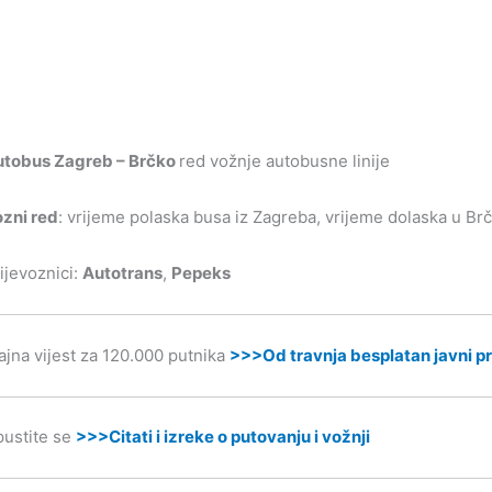
utobus Zagreb – Brčko
red vožnje autobusne linije
zni red
: vrijeme polaska busa iz Zagreba, vrijeme dolaska u Brčk
ijevoznici:
Autotrans
,
Pepeks
ajna vijest za 120.000 putnika
>>>Od travnja besplatan javni pr
ustite se
>>>Citati i izreke o putovanju i vožnji