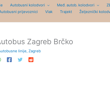
je
Autobusni kolodvori
Međ. autob. kolodvori
Z
Autobusni prijevoznici
Vlak
Trajekt
Željeznički kolod
utobus Zagreb Brčko
Autobusne linije
,
Zagreb