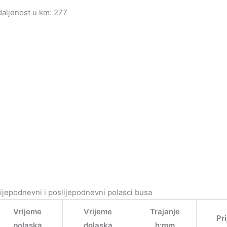
aljenost u km: 277
ijepodnevni i poslijepodnevni polasci busa
Vrijeme
Vrijeme
Trajanje
Pr
polaska
dolaska
h:mm