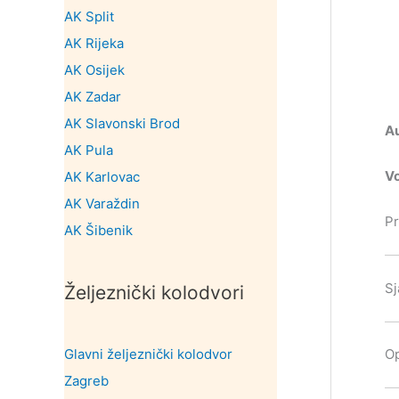
AK Split
AK Rijeka
AK Osijek
AK Zadar
AK Slavonski Brod
A
AK Pula
Vo
AK Karlovac
AK Varaždin
Pr
AK Šibenik
Sj
Željeznički kolodvori
Glavni željeznički kolodvor
Op
Zagreb