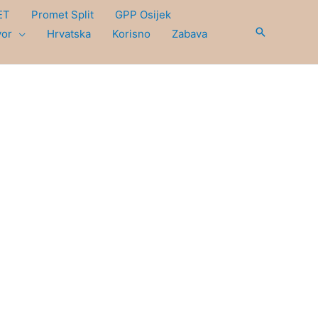
ET
Promet Split
GPP Osijek
Search
vor
Hrvatska
Korisno
Zabava