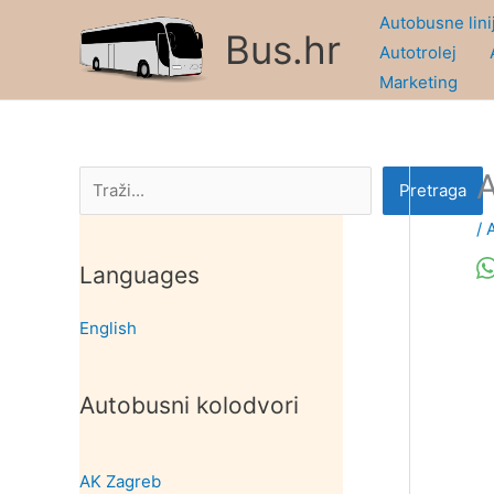
Skip
Autobusne lini
Bus.hr
to
Autotrolej
content
Marketing
A
Pretraga
Pretraga
/
Languages
English
Autobusni kolodvori
AK Zagreb