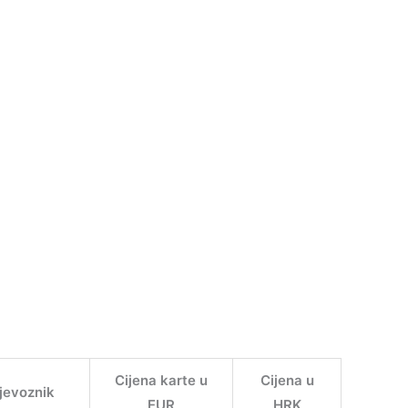
Cijena karte u
Cijena u
ijevoznik
EUR
HRK