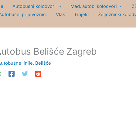
je
Autobusni kolodvori
Međ. autob. kolodvori
Z
Autobusni prijevoznici
Vlak
Trajekt
Željeznički kolod
utobus Belišće Zagreb
Autobusne linije
,
Belišće