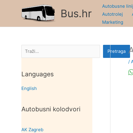
Skip
Autobusne lini
Bus.hr
to
Autotrolej
content
Marketing
A
Pretraga
Pretraga
/
Languages
English
Autobusni kolodvori
AK Zagreb