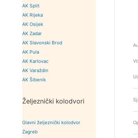
AK Split
AK Rijeka
AK Osijek
AK Zadar
AK Slavonski Brod
Au
AK Pula
Vo
AK Karlovac
AK Varaždin
Ud
AK Šibenik
Sj
Željeznički kolodvori
Glavni željeznički kolodvor
Op
Zagreb