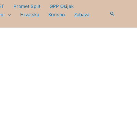
ET
Promet Split
GPP Osijek
Search
vor
Hrvatska
Korisno
Zabava