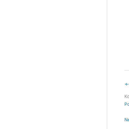
←
Ko
Po
Ne