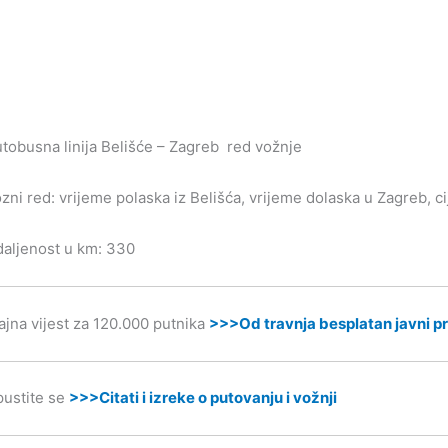
tobusna linija Belišće – Zagreb red vožnje
zni red: vrijeme polaska iz Belišća, vrijeme dolaska u Zagreb, ci
aljenost u km: 330
ajna vijest za 120.000 putnika
>>>Od travnja besplatan javni pr
ustite se
>>>Citati i izreke o putovanju i vožnji