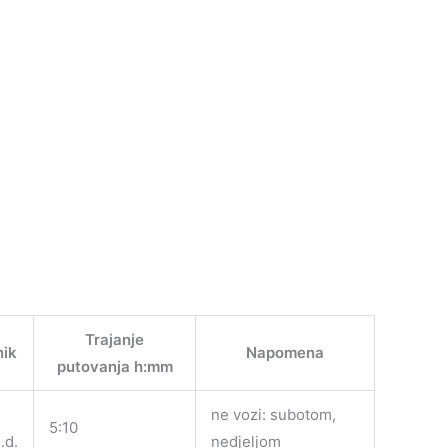
Trajanje
nik
Napomena
putovanja h:mm
ne vozi: subotom,
5:10
.d.
nedjeljom