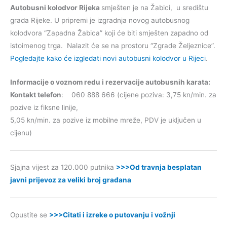
Autobusni kolodvor Rijeka
smješten je na Žabici, u središtu
grada Rijeke. U pripremi je izgradnja novog autobusnog
kolodvora “Zapadna Žabica” koji će biti smješten zapadno od
istoimenog trga. Nalazit će se na prostoru “Zgrade Željeznice”.
Pogledajte kako će izgledati novi autobusni kolodvor u Rijeci
.
Informacije o voznom redu i rezervacije autobusnih karata:
Kontakt telefon
: 060 888 666 (cijene poziva: 3,75 kn/min. za
pozive iz fiksne linije,
5,05 kn/min. za pozive iz mobilne mreže, PDV je uključen u
cijenu)
Sjajna vijest za 120.000 putnika
>>>Od travnja besplatan
javni prijevoz za veliki broj građana
Opustite se
>>>Citati i izreke o putovanju i vožnji