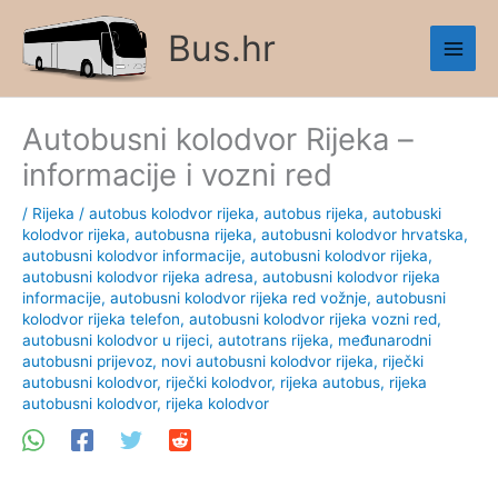
Skip
Bus.hr
to
content
Autobusni kolodvor Rijeka –
informacije i vozni red
/
Rijeka
/
autobus kolodvor rijeka
,
autobus rijeka
,
autobuski
kolodvor rijeka
,
autobusna rijeka
,
autobusni kolodvor hrvatska
,
autobusni kolodvor informacije
,
autobusni kolodvor rijeka
,
autobusni kolodvor rijeka adresa
,
autobusni kolodvor rijeka
informacije
,
autobusni kolodvor rijeka red vožnje
,
autobusni
kolodvor rijeka telefon
,
autobusni kolodvor rijeka vozni red
,
autobusni kolodvor u rijeci
,
autotrans rijeka
,
međunarodni
autobusni prijevoz
,
novi autobusni kolodvor rijeka
,
riječki
autobusni kolodvor
,
riječki kolodvor
,
rijeka autobus
,
rijeka
autobusni kolodvor
,
rijeka kolodvor